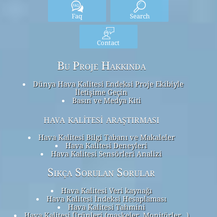
Faq
Search
Contact
Bu Proje Hakkında
Dünya Hava Kalitesi Endeksi Proje Ekibiyle
İletişime Geçin
Basın ve Medya Kiti
hava kalitesi araştırması
Hava Kalitesi Bilgi Tabanı ve Makaleler
Hava Kalitesi Deneyleri
Hava Kalitesi Sensörleri Analizi
Sıkça Sorulan Sorular
Hava Kalitesi Veri kaynağı
Hava Kalitesi İndeksi Hesaplaması
Hava Kalitesi Tahmini
Hava Kalitesi Ürünleri (maskeler, Monitörler…)