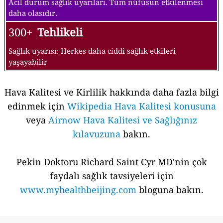
Acil durum sağlık uyarıları. Tüm nüfusun etkilenmesi
daha olasıdır.
300+
Tehlikeli
Sağlık uyarısı: Herkes daha ciddi sağlık etkileri
yaşayabilir
Hava Kalitesi ve Kirlilik hakkında daha fazla bilgi
edinmek için
Wikipedia Hava Kalitesi konusuna
veya
Airnow Hava Kalitesi ve Sağlığınız
kılavuzuna
bakın.
Pekin Doktoru Richard Saint Cyr MD'nin çok
faydalı sağlık tavsiyeleri için
www.myhealthbeijing.com
bloguna bakın.