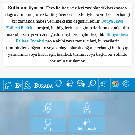
Kullanım Uyarısı
: Hava Kalitesi verileri yayınlandıkları esnada
doğrulanmamıştır ve kalite güvencesi nedeniyle bu veriler herhangi
bir zamanda haber verilmeksizin değiştirilebilir.
Dünya Hava
Kalitesi Endeksi
projesi, bu bilgilerin içeriğinin derlenmesinde tüm
makul beceriyi ve özeni göstermiştir ve hiçbir koşulda
Dünya Hava
Kalitesi İndeksi
proje ekibi veya temsilcileri, bu verilerin
temininden doğrudan veya dolaylı olarak doğan herhangi bir kayıp,
yaralanma veya hasar için taahhüt, tazmin veya başka bir şekilde
sorumlu tutulamaz.
Ev
Burada
Home
Here
Map
Get a mask!