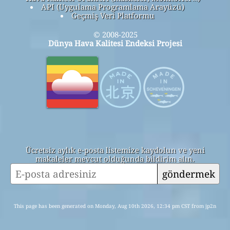
API (Uygulama Programlama Arayüzü)
Geçmiş Veri Platformu
© 2008-2025
Dünya Hava Kalitesi Endeksi Projesi
Ücretsiz aylık e-posta listemize kaydolun ve yeni
makaleler mevcut olduğunda bildirim alın.
göndermek
This page has been generated on Monday, Aug 10th 2026, 12:34 pm CST from jp2n