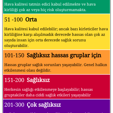
Hava kalitesi tatmin edici kabul edilmekte ve hava
kirliliği çok az veya hiç risk oluşturmamakta.
51 -100
Orta
Hava kalitesi kabul edilebilir; ancak bazı kirleticiler hava
kirliliğine karşı alışılmadık derecede hassas olan çok az
sayıda insan için orta derecede sağlık sorunu
oluşturabilir.
101-150
Sağlıksız hassas gruplar için
Hassas gruplar sağlık sorunları yaşayabilir. Genel halkın
etkilenmesi olası değildir.
151-200
Sağlıksız
Herkesin sağlığı etkilenmeye başlayabilir; hassas
gruptakiler daha ciddi sağlık etkileri yaşayabilir
201-300
Çok sağlıksız