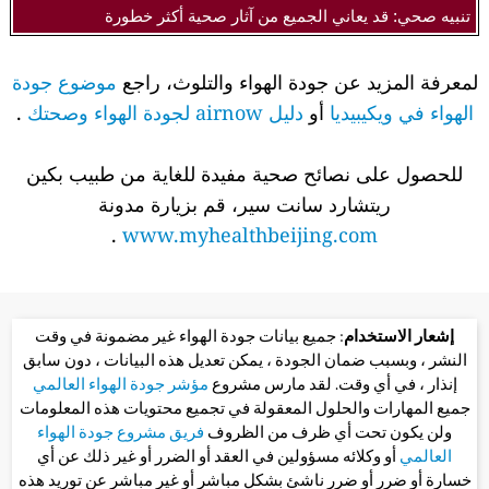
تنبيه صحي: قد يعاني الجميع من آثار صحية أكثر خطورة
لمعرفة المزيد عن جودة الهواء والتلوث، راجع
موضوع جودة
الهواء في ويكيبيديا
أو
دليل airnow لجودة الهواء وصحتك
.
للحصول على نصائح صحية مفيدة للغاية من طبيب بكين
ريتشارد سانت سير، قم بزيارة مدونة
.
www.myhealthbeijing.com
إشعار الاستخدام
: جميع بيانات جودة الهواء غير مضمونة في وقت
النشر ، وبسبب ضمان الجودة ، يمكن تعديل هذه البيانات ، دون سابق
إنذار ، في أي وقت. لقد مارس مشروع
مؤشر جودة الهواء العالمي
جميع المهارات والحلول المعقولة في تجميع محتويات هذه المعلومات
ولن يكون تحت أي ظرف من الظروف
فريق مشروع جودة الهواء
العالمي
أو وكلائه مسؤولين في العقد أو الضرر أو غير ذلك عن أي
خسارة أو ضرر أو ضرر ناشئ بشكل مباشر أو غير مباشر عن توريد هذه