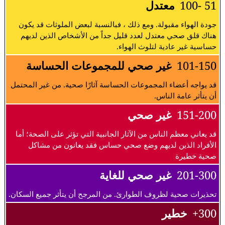
51 -100
معتدل
جودة الهواء مقبولة. ومع ذلك ، فبالنسبة لبعض الملوثات قد يكون
هناك قلق صحي معتدل لعدد قليل جداً من الأشخاص الذين لديهم
حساسية غير عادية لتلوث الهواء.
101-150
غير صحي للمجموعات الحساسة
قد يواجه أعضاء المجموعات الحساسة آثارًا صحية. من غير المحتمل
أن يتأثر عامة الناس.
151-200
غير صحي
قد يعاني معظم الناس من الآثار الجانبية التي تؤثر على الصحة؛ أما
الأفراد الذين لديهم وضع صحي حساس فقد يعانون من مشاكل
صحية خطيرة
201-300
غير صحي للغاية
تحذيرات صحية لظروف الطوارئ. من المرجح أن يتأثر جميع السكان.
300+
خطير