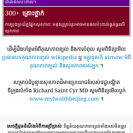
ជារងផលប៉ះពាល់។
300+
គ្រោះថ្នាក់
ការប្រុងប្រយ័ត្នផ្នែកសុខភាព: មនុស្សគ្រប់រូបអាចមានផលប៉ះពាល់ធ្ងន់ធ្ងរលើ
សុខភាព
ដើម្បីដឹងបន្ថែមអំពីគុណភាពខ្យល់ និងការបំពុល សូមពិនិត្យមើល
ប្រធានបទគុណភាពខ្យល់ wikipedia
ឬ
មគ្គុទ្ទេសក៍ airnow អំពី
គុណភាពខ្យល់ និងសុខភាពរបស់អ្នក
។
សម្រាប់ដំបូន្មានសុខភាពដ៏មានប្រយោជន៍របស់វេជ្ជបណ្ឌិត
ទីក្រុងប៉េកាំង Richard Saint Cyr MD សូមពិនិត្យមើលប្លក់
www.myhealthbeijing.com
។
សេចក្តីជូនដំណឹងអំពីការប្រើប្រាស់
: ទិន្នន័យគុណភាពខ្យល់ទាំងអស់មិនត្រូវ
បានគេប៉ាន់ស្មាននៅពេលបោះពុម្ភផ្សាយនោះទេហើយដោយសារតែការធានា