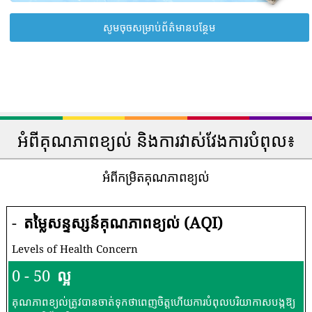
សូមចុចសម្រាប់ព័ត៌មានបន្ថែម
អំពីគុណភាពខ្យល់ និងការវាស់វែងការបំពុល៖
អំពីកម្រិតគុណភាពខ្យល់
-
តម្លៃសន្ទស្សន៍គុណភាពខ្យល់ (AQI)
Levels of Health Concern
0 - 50
ល្អ
គុណភាពខ្យល់ត្រូវបានចាត់ទុកថាពេញចិត្តហើយការបំពុលបរិយាកាសបង្កឱ្យ