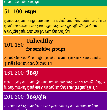
មានហានិភ័យតិចតួចឬគ្មាន
51 -100
មធ្យម
គុណភាពខ្យល់អាចទទួលយកបាន។ ទោះជាយ៉ាងណាក៏ដោយចំពោះការបំពុល
មួយចំនួនវាអាចមានការព្រួយបារម្ភខាងសុខភាពក្នុងកម្រិតតិចតួចចំពោះ
មនុស្សតិចតួចដែលងាយទទួលរងការបំពុលខ្យល់។
Unhealthy
101-150
for sensitive groups
សមាជិកនៃក្រុមរសើបអាចជួបប្រទះផលប៉ះពាល់សុខភាព។ សាធារណជន​
ទូទៅ​មិន​ទំនង​ជា​រង​ផល​ប៉ះពាល់​ទេ។
151-200
មិនល្អ
មនុស្សគ្រប់រូបអាចចាប់ផ្តើមមានផលប៉ះពាល់ដល់សុខភាព។ សមាជិកនៃក្រុម
ដែលប្រកាន់អក្សរតូចធំអាចមានផលប៉ះពាល់សុខភាពធ្ងន់ធ្ងរបន្ថែមទៀត
201-300
មិនល្អខ្លាំង
ការព្រមានអំពីសុខភាពនៃស្ថានភាពគ្រាអាសន្ន។ ប្រជាជនទាំងមូលទំនង