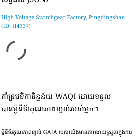
High Voltage Switchgear Factory, Pingdingshan
(ID: H4337)
គាំទ្រវេទិកាទិន្នន័យ WAQI ដោយទទួល
បានម៉ូនីទ័រគុណភាពខ្យល់របស់អ្នក។
ម៉ូនីទ័រគុណភាពខ្យល់ GAIA របស់យើងមានភាពងាយស្រួលក្នុងការ