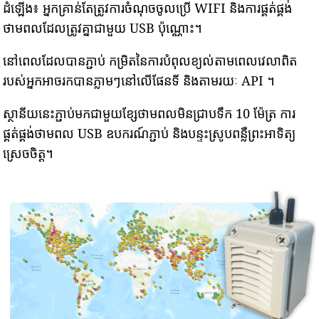
ដំឡើង៖ អ្នកគ្រាន់តែត្រូវការចំណុចចូលប្រើ WIFI និងការផ្គត់ផ្គង់
ថាមពលដែលត្រូវគ្នាជាមួយ USB ប៉ុណ្ណោះ។
នៅពេលដែលបានភ្ជាប់ កម្រិតនៃការបំពុលខ្យល់តាមពេលវេលាពិត
របស់អ្នកអាចរកបានភ្លាមៗនៅលើផែនទី និងតាមរយៈ API ។
ស្ថានីយនេះភ្ជាប់មកជាមួយខ្សែថាមពលមិនជ្រាបទឹក 10 ម៉ែត្រ ការ
ផ្គត់ផ្គង់ថាមពល USB ឧបករណ៍ភ្ជាប់ និងបន្ទះស្រូបពន្លឺព្រះអាទិត្យ
ស្រេចចិត្ត។