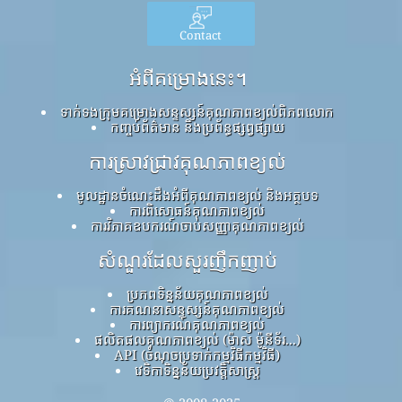
Contact
អំពីគម្រោងនេះ។
ទាក់ទងក្រុមគម្រោងសន្ទស្សន៍គុណភាពខ្យល់ពិភពលោក
កញ្ចប់ព័ត៌មាន និងប្រព័ន្ធផ្សព្វផ្សាយ
ការស្រាវជ្រាវគុណភាពខ្យល់
មូលដ្ឋានចំណេះដឹងអំពីគុណភាពខ្យល់ និងអត្ថបទ
ការពិសោធន៍គុណភាពខ្យល់
ការវិភាគឧបករណ៍ចាប់សញ្ញាគុណភាពខ្យល់
សំណួរដែលសួរញឹកញាប់
ប្រភពទិន្នន័យគុណភាពខ្យល់
ការគណនាសន្ទស្សន៍គុណភាពខ្យល់
ការព្យាករណ៍គុណភាពខ្យល់
ផលិតផលគុណភាពខ្យល់ (ម៉ាស ម៉ូនីទ័រ...)
API (ចំណុចប្រទាក់កម្មវិធីកម្មវិធី)
វេទិកាទិន្នន័យប្រវត្តិសាស្ត្រ