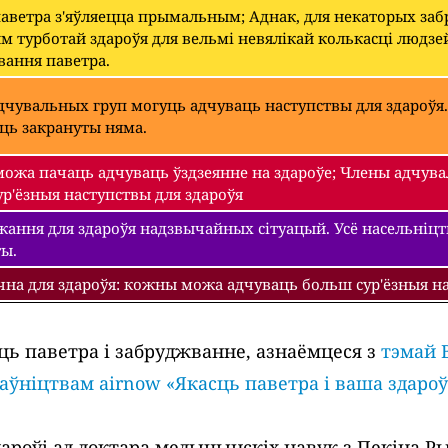
паветра з'яўляецца прымальным; Аднак, для некаторых з
 турботай здароўя для вельмі невялікай колькасці людзе
вання паветра.
чувальных груп могуць адчуваць наступствы для здароўя.
уць закрануты няма.
ожа пачаць адчуваць ўздзеянне на здароўе; Члены адчува
р'ёзныя наступствы для здароўя
ання для здароўя надзвычайных сітуацый. Усё насельніцтва
ты.
чна для здароўя: кожны можа адчуваць больш сур'ёзныя на
ць паветра і забруджванне, азнаёмцеся з
тэмай 
раўніцтвам airnow «Якасць паветра і ваша здароў
роўі ад доктара медыцынскіх навук з Пекіна Рыч