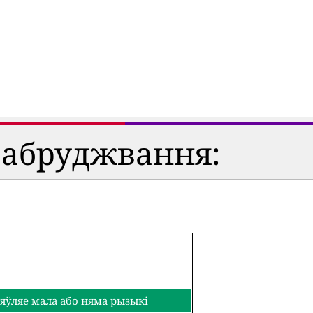
забруджвання:
яўляе мала або няма рызыкі