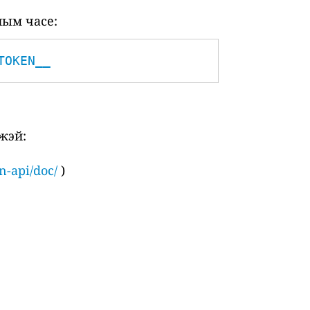
ным часе:
TOKEN__
жэй:
n-api/doc/
)