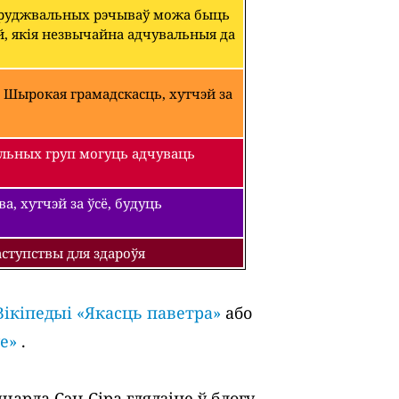
абруджвальных рэчываў можа быць
й, якія незвычайна адчувальныя да
 Шырокая грамадскасць, хутчэй за
льных груп могуць адчуваць
, хутчэй за ўсё, будуць
ступствы для здароўя
Вікіпедыі «Якасць паветра»
або
е»
.
арда Сэн-Сіра глядзіце ў блогу