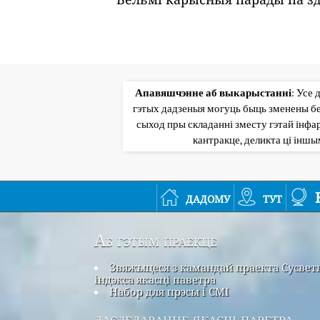
Апавяшчэнне аб выкарыстанні
: Усе 
гэтых дадзеныя могуць быць зменены бе
сыход пры складанні зместу гэтай інфар
кантракце, деликта ці інш
дадому
тут
Аб гэтым праекце
Звяжыцеся з камандай праекта Сусвет
індэкса якасці паветра
Набор для прэсы і СМІ
даследаванне якасці паветра