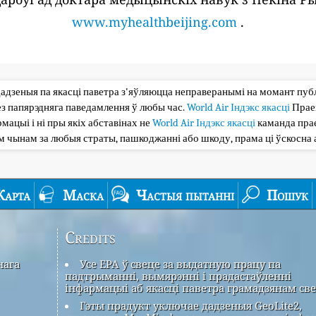
www.myhealthbeijing.com
.
дадзеныя па якасці паветра з'яўляюцца неправеранымі на момант публі
з папярэдняга паведамлення ў любы час.
World Air Індэкс якасці
Прае
мацыі і ні пры якіх абставінах не
World Air Індэкс якасці
каманда прае
ым чынам за любыя страты, пашкоджанні або шкоду, прама ці ўскосна 
Карта
Маска
Частыя пытанні
Пошук
Credits
нага
Усе EPA ў свеце за выдатную працу па
падтрыманні, вымярэнні і прадастаўленні
інфармацыі аб якасці паветра грамадзянам све
Гэты прадукт уключае дадзеныя GeoLite2,