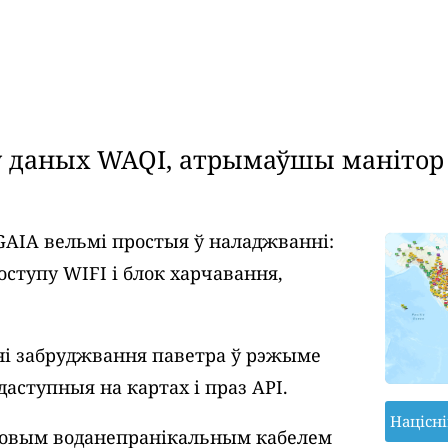
даных WAQI, атрымаўшы манітор я
GAIA вельмі простыя ў наладжванні:
оступу WIFI і блок харчавання,
і забруджвання паветра ў рэжыме
даступныя на картах і праз API.
Націсн
ровым воданепранікальным кабелем