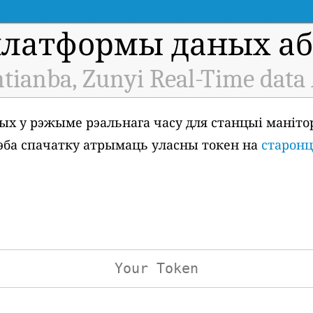
платформы даных аб 
tianba, Zunyi Real-Time data
ых у рэжыме рэальнага часу для станцыі маніто
 трэба спачатку атрымаць уласны токен на
старонц