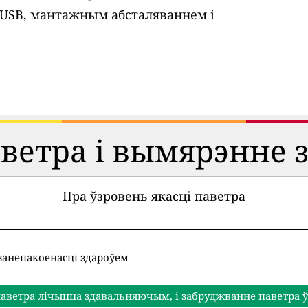
 USB, мантажным абсталяваннем і
аветра і вымярэнне 
Пра ўзровень якасці паветра
занепакоенасці здароўем
аветра лічыцца здавальняючым, і забруджванне паветра ў