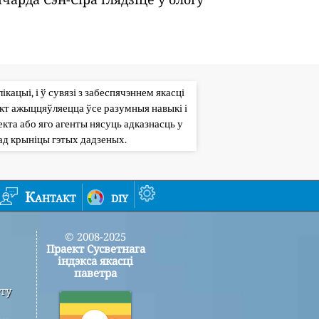
кацыі, і ў сувязі з забеспячэннем якасці
кт ажыццяўляецца ўсе разумныя навыкі і
кта або яго агенты нясуць адказнасць у
ад крыніцы гэтых дадзеных.
Кантакт
diy
© 2008-2025
Праект Сусветнага
індэкса якасці
паветра
ту