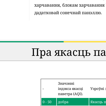
харчавання, блокам харчавання
дадатковай сонечнай панэллю.
Пра якасць п
Значэнні
-
індэкса якасці
Узроўні 
паветра (AQI).
0 - 50
добра
Якасць п