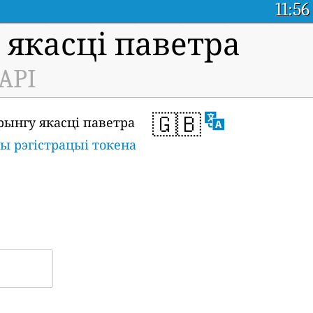
11:56
якасці паветра
 API
🇬🇧
рынгу якасці паветра
ы рэгістрацыі токена