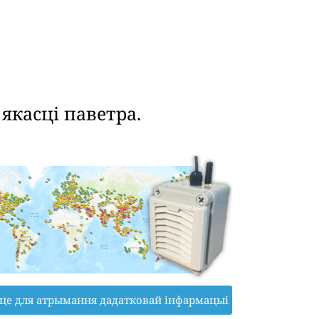
касці паветра.
іце для атрымання дадатковай інфармацыі