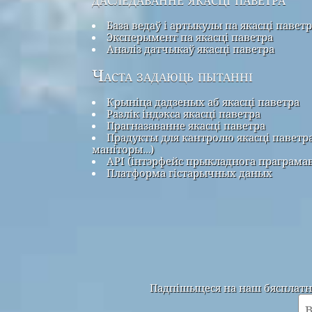
База ведаў і артыкулы па якасці павет
Эксперымент па якасці паветра
Аналіз датчыкаў якасці паветра
Часта задаюць пытанні
Крыніца дадзеных аб якасці паветра
Разлік індэкса якасці паветра
Прагназаванне якасці паветра
Прадукты для кантролю якасці паветра
маніторы…)
API (інтэрфейс прыкладнога праграма
Платформа гістарычных даных
Падпішыцеся на наш бясплатны