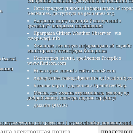
створаныя MaxMind, даступныя на maxmind.c
Гэты прадукт уключае інфармацыю аб гора
ра
GeoNames, даступную на geonames.org.
Адкрыць карту надвор'я ў спалучэнні з
qweather™ алгарытм паляпшэння
Праграма Citizen Weather Observer
via
cwop.waqi.info
Змяшчае змененую інфармацыю аб службе
маніторынгу атмасферы Каперніка
Некаторыя значкі, зробленыя Freepik з
 (маскі,
www.flaticon.com
вання)
Некаторыя значкі з сайта icons8.com
Адваротнае геакадзіраванне ад locationiq.c
Базавая карта і дадзеныя з OpenStreetMap.
Месца, дзе можна атрымліваць асалоду ад
добрай якасці паветра падчас серфінгу!
Дызайн QUACO
 штомесячны спіс рассылкі і атрымлівайце апавяшчэнні, 
прадставіц