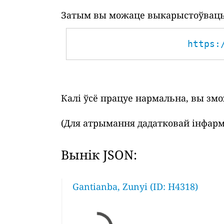
Затым вы можаце выкарыстоўваць 
https:
Калі ўсё працуе нармальна, вы зм
(Для атрымання дадатковай інфарм
Вынік JSON:
Gantianba, Zunyi (ID: H4318)