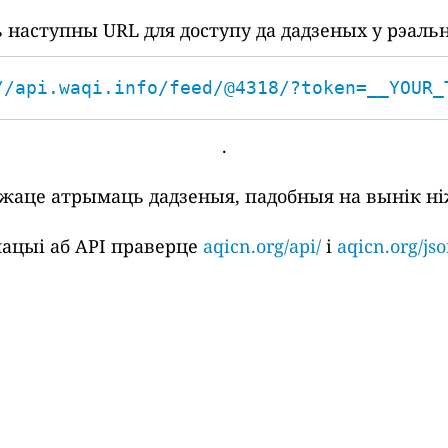
наступны URL для доступу да дадзеных у рэаль
//api.waqi.info/feed/@4318/?token=__YOUR_
.
ожаце атрымаць дадзеныя, падобныя на вынік ні
ацыі аб API праверце
aqicn.org/api/
і
aqicn.org/jso