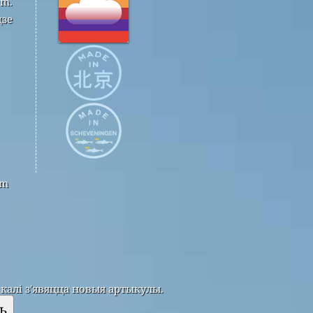
om.
дзе
om
калі з'явяцца новыя артыкулы.
ь