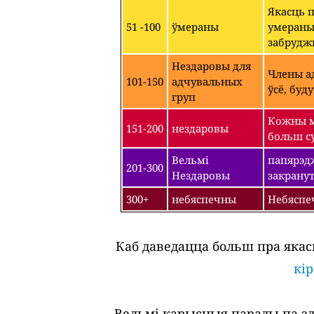
Якасць 
51 -100
ўмераны
умераным
забрудж
Нездаровы для
Члены ад
101-150
адчувальных
ўсё, буд
груп
Кожны м
151-200
нездаровы
больш су
Вельмі
папярэдж
201-300
Нездаровы
закрану
300+
небяспечны
Небяспе
Каб даведацца больш пра якас
кі
Вельмі карысныя парады па зда