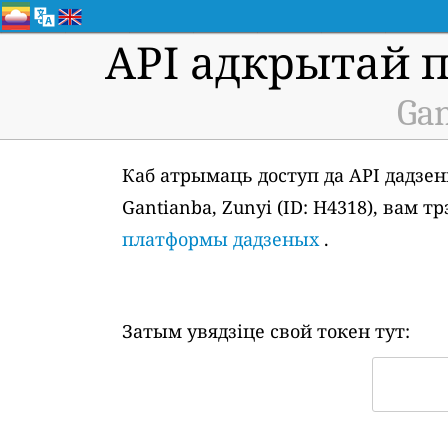
API адкрытай 
Gan
Каб атрымаць доступ да API дадзен
Gantianba, Zunyi (ID: H4318), вам
платформы дадзеных
.
Затым увядзіце свой токен тут: