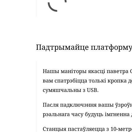
Падтрымайце платформу 
Нашы маніторы якасці паветра 
вам спатрэбіцца толькі кропка д
сумяшчальны з USB.
Пасля падключэння вашы ўзроўн
рэальнага часу будуць імгненна 
Станцыя пастаўляецца з 10-мет