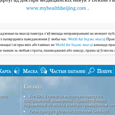
www.myhealthbeijing.com
.
дадзеныя па якасці паветра з'яўляюцца неправеранымі на момант публі
з папярэдняга паведамлення ў любы час.
World Air Індэкс якасці
Прае
мацыі і ні пры якіх абставінах не
World Air Індэкс якасці
каманда прае
ым чынам за любыя страты, пашкоджанні або шкоду, прама ці ўскосна 
Карта
Маска
Частыя пытанні
Пошук
Credits
нага
Усе EPA ў свеце за выдатную працу па
падтрыманні, вымярэнні і прадастаўленні
інфармацыі аб якасці паветра грамадзянам све
Гэты прадукт уключае дадзеныя GeoLite2,