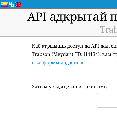
API адкрытай 
Tra
Каб атрымаць доступ да API дадзен
Trabzon (Meydan) (ID: H4134), вам
платформы дадзеных
.
Затым увядзіце свой токен тут: