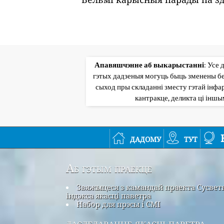
Апавяшчэнне аб выкарыстанні
: Усе 
гэтых дадзеныя могуць быць зменены бе
сыход пры складанні зместу гэтай інфар
кантракце, деликта ці інш
дадому
тут
Аб гэтым праекце
Звяжыцеся з камандай праекта Сусвет
індэкса якасці паветра
Набор для прэсы і СМІ
даследаванне якасці паветра