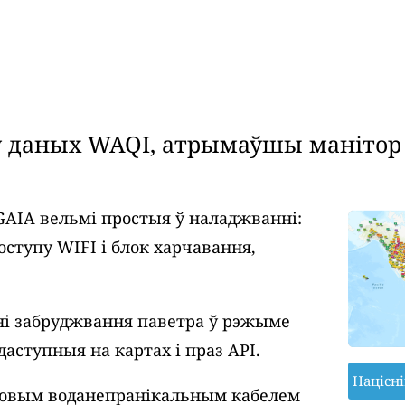
даных WAQI, атрымаўшы манітор я
GAIA вельмі простыя ў наладжванні:
оступу WIFI і блок харчавання,
і забруджвання паветра ў рэжыме
даступныя на картах і праз API.
Націсн
ровым воданепранікальным кабелем