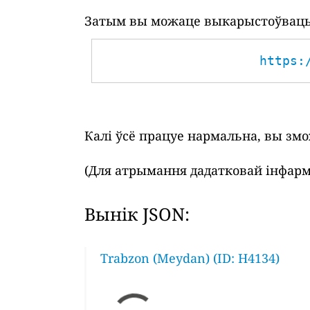
Затым вы можаце выкарыстоўваць 
https:
Калі ўсё працуе нармальна, вы зм
(Для атрымання дадатковай інфарм
Вынік JSON:
Trabzon (Meydan) (ID: H4134)