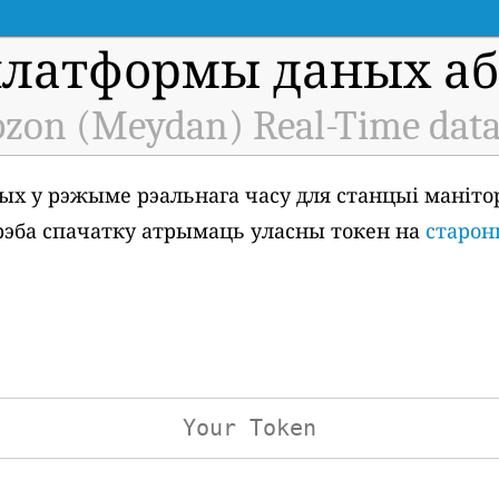
платформы даных аб 
bzon (Meydan) Real-Time data
ых у рэжыме рэальнага часу для станцыі маніто
 трэба спачатку атрымаць уласны токен на
старон