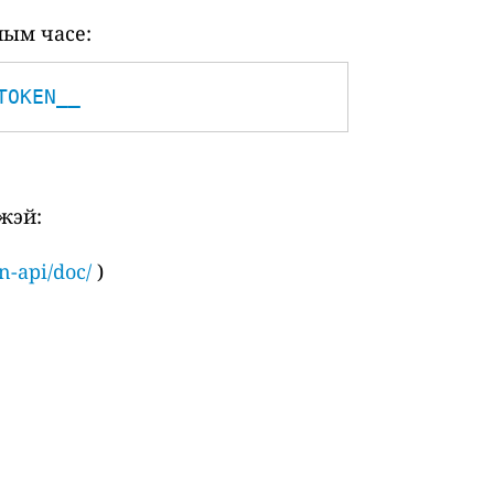
ным часе:
TOKEN__
жэй:
n-api/doc/
)