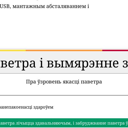
 USB, мантажным абсталяваннем і
аветра і вымярэнне 
Пра ўзровень якасці паветра
занепакоенасці здароўем
аветра лічыцца здавальняючым, і забруджванне паветра ў