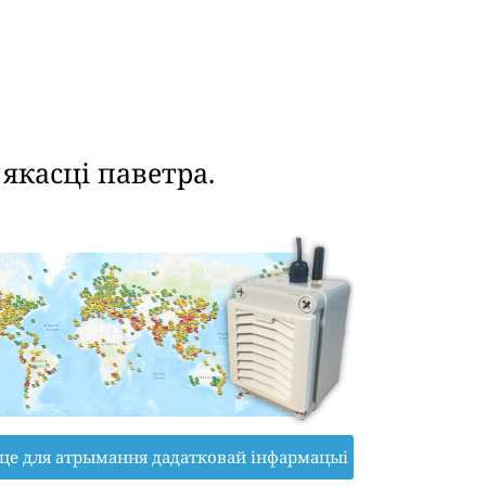
касці паветра.
іце для атрымання дадатковай інфармацыі