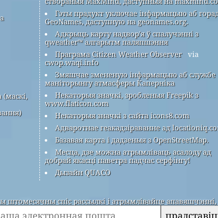
створаныя MaxMind, даступныя на maxmind.c
Гэты прадукт уключае інфармацыю аб гора
ра
GeoNames, даступную на geonames.org.
Адкрыць карту надвор'я ў спалучэнні з
qweather™ алгарытм паляпшэння
Праграма Citizen Weather Observer
via
cwop.waqi.info
Змяшчае змененую інфармацыю аб службе
маніторынгу атмасферы Каперніка
Некаторыя значкі, зробленыя Freepik з
 (маскі,
www.flaticon.com
вання)
Некаторыя значкі з сайта icons8.com
Адваротнае геакадзіраванне ад locationiq.c
Базавая карта і дадзеныя з OpenStreetMap.
Месца, дзе можна атрымліваць асалоду ад
добрай якасці паветра падчас серфінгу!
Дызайн QUACO
 штомесячны спіс рассылкі і атрымлівайце апавяшчэнні, 
прадставіц