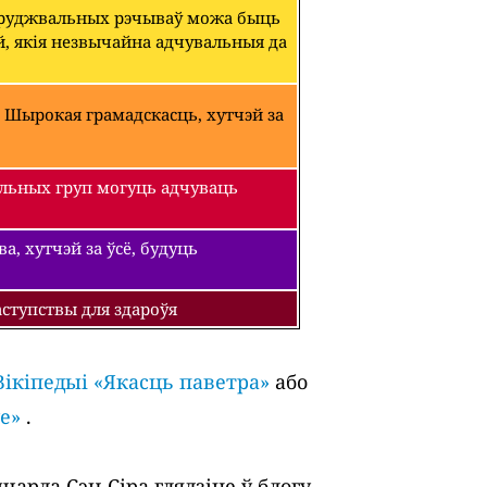
абруджвальных рэчываў можа быць
й, якія незвычайна адчувальныя да
 Шырокая грамадскасць, хутчэй за
льных груп могуць адчуваць
, хутчэй за ўсё, будуць
ступствы для здароўя
Вікіпедыі «Якасць паветра»
або
е»
.
арда Сэн-Сіра глядзіце ў блогу