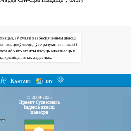
кацыі, і ў сувязі з забеспячэннем якасці
кт ажыццяўляецца ўсе разумныя навыкі і
кта або яго агенты нясуць адказнасць у
ад крыніцы гэтых дадзеных.
Кантакт
diy
© 2008-2025
Праект Сусветнага
індэкса якасці
паветра
ту