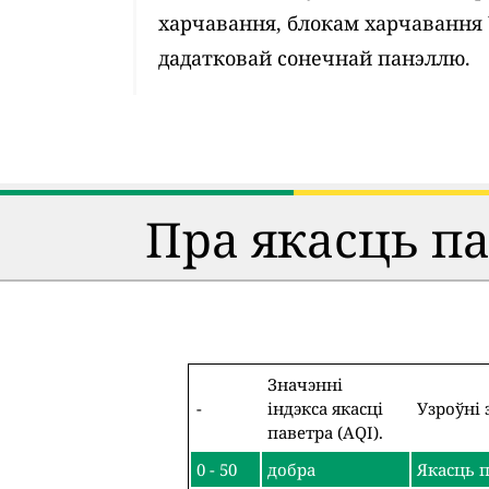
харчавання, блокам харчавання
дадатковай сонечнай панэллю.
Пра якасць п
Значэнні
-
індэкса якасці
Узроўні 
паветра (AQI).
0 - 50
добра
Якасць п