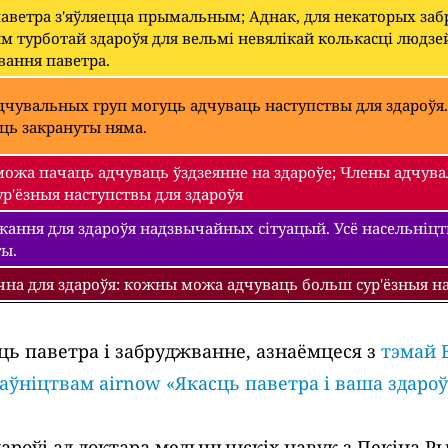
паветра з'яўляецца прымальным; Аднак, для некаторых з
 турботай здароўя для вельмі невялікай колькасці людзе
вання паветра.
чувальных груп могуць адчуваць наступствы для здароўя.
уць закрануты няма.
ожа пачаць адчуваць ўздзеянне на здароўе; Члены адчува
р'ёзныя наступствы для здароўя
ання для здароўя надзвычайных сітуацый. Усё насельніцтва
ты.
чна для здароўя: кожны можа адчуваць больш сур'ёзныя на
ць паветра і забруджванне, азнаёмцеся з
тэмай 
раўніцтвам airnow «Якасць паветра і ваша здароў
роўі ад доктара медыцынскіх навук з Пекіна Рыч