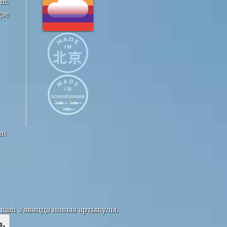
om.
дзе
om
калі з'явяцца новыя артыкулы.
ь