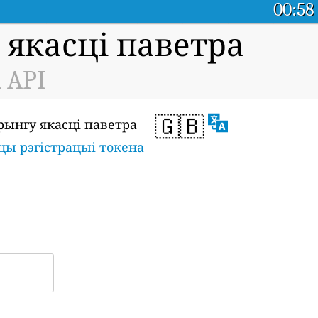
00:58
якасці паветра
 API
🇬🇧
рынгу якасці паветра
цы рэгістрацыі токена