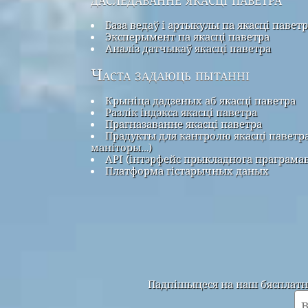
База ведаў і артыкулы па якасці павет
Эксперымент па якасці паветра
Аналіз датчыкаў якасці паветра
Часта задаюць пытанні
Крыніца дадзеных аб якасці паветра
Разлік індэкса якасці паветра
Прагназаванне якасці паветра
Прадукты для кантролю якасці паветра
маніторы…)
API (інтэрфейс прыкладнога праграма
Платформа гістарычных даных
Падпішыцеся на наш бясплатны