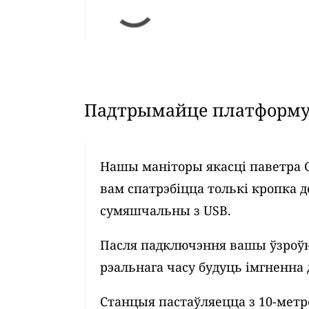
Падтрымайце платформу 
Нашы маніторы якасці паветра 
вам спатрэбіцца толькі кропка д
сумяшчальны з USB.
Пасля падключэння вашы ўзроўн
рэальнага часу будуць імгненна 
Станцыя пастаўляецца з 10-мет