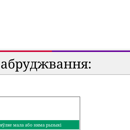
забруджвання:
яўляе мала або няма рызыкі