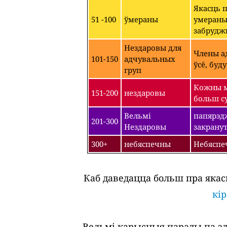
Якасць 
51 -100
ўмераны
умераным
забрудж
Нездаровы для
Члены ад
101-150
адчувальных
ўсё, буд
груп
Кожны м
151-200
нездаровы
больш су
Вельмі
папярэдж
201-300
Нездаровы
закрану
300+
небяспечны
Небяспе
Каб даведацца больш пра якас
кі
Вельмі карысныя парады па зда