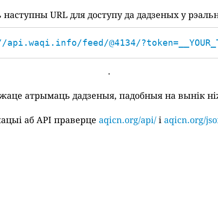
наступны URL для доступу да дадзеных у рэаль
//api.waqi.info/feed/@4134/?token=__YOUR_
.
ожаце атрымаць дадзеныя, падобныя на вынік ні
ацыі аб API праверце
aqicn.org/api/
і
aqicn.org/jso