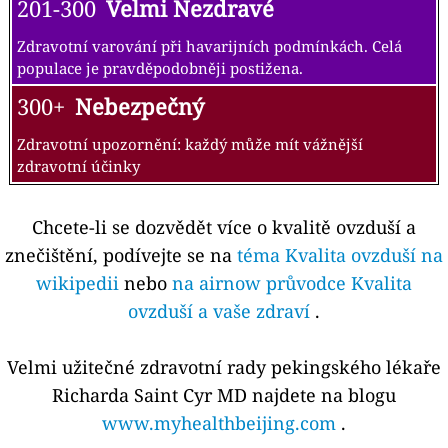
201-300
Velmi Nezdravé
Zdravotní varování při havarijních podmínkách. Celá
populace je pravděpodobněji postižena.
300+
Nebezpečný
Zdravotní upozornění: každý může mít vážnější
zdravotní účinky
Chcete-li se dozvědět více o kvalitě ovzduší a
znečištění, podívejte se na
téma Kvalita ovzduší na
wikipedii
nebo
na airnow průvodce Kvalita
ovzduší a vaše zdraví
.
Velmi užitečné zdravotní rady pekingského lékaře
Richarda Saint Cyr MD najdete na blogu
www.myhealthbeijing.com
.