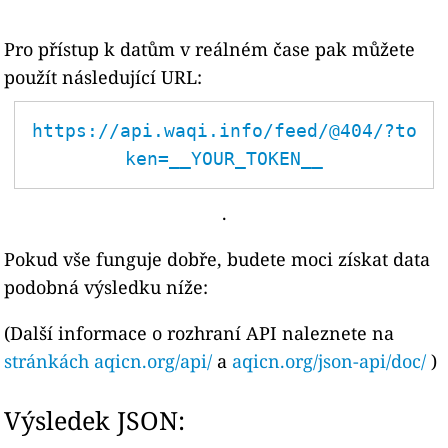
Pro přístup k datům v reálném čase pak můžete
použít následující URL:
https://api.waqi.info/feed/@404/?to
ken=__YOUR_TOKEN__
.
Pokud vše funguje dobře, budete moci získat data
podobná výsledku níže:
(Další informace o rozhraní API naleznete na
stránkách aqicn.org/api/
a
aqicn.org/json-api/doc/
)
Výsledek JSON: