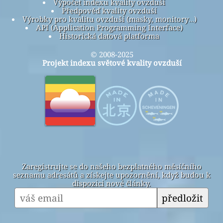
Výpočet indexu kvality ovzduší
Předpověď kvality ovzduší
Výrobky pro kvalitu ovzduší (masky, monitory…)
API (Application Programming Interface)
Historická datová platforma
© 2008-2025
Projekt indexu světové kvality ovzduší
Zaregistrujte se do našeho bezplatného měsíčního
seznamu adresátů a získejte upozornění, když budou k
dispozici nové články.
předložit