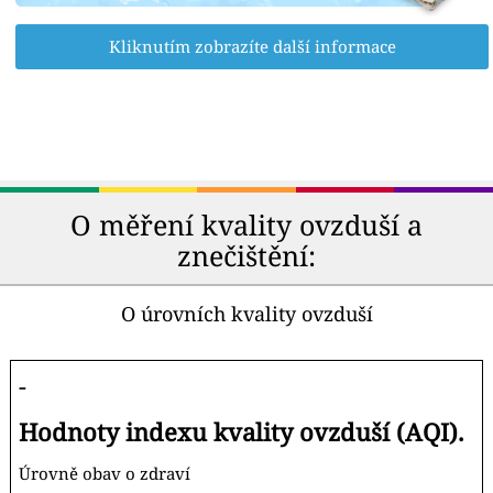
Kliknutím zobrazíte další informace
O měření kvality ovzduší a
znečištění:
O úrovních kvality ovzduší
-
Hodnoty indexu kvality ovzduší (AQI).
Úrovně obav o zdraví