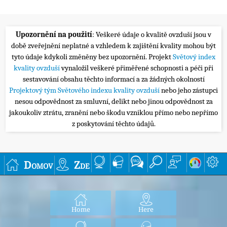
Upozornění na použití
: Veškeré údaje o kvalitě ovzduší jsou v
době zveřejnění neplatné a vzhledem k zajištění kvality mohou být
tyto údaje kdykoli změněny bez upozornění. Projekt
Světový index
kvality ovzduší
vynaložil veškeré přiměřené schopnosti a péči při
sestavování obsahu těchto informací a za žádných okolností
Projektový tým Světového indexu kvality ovzduší
nebo jeho zástupci
nesou odpovědnost za smluvní, delikt nebo jinou odpovědnost za
jakoukoliv ztrátu, zranění nebo škodu vzniklou přímo nebo nepřímo
z poskytování těchto údajů.
Domov
Zde
Home
Here