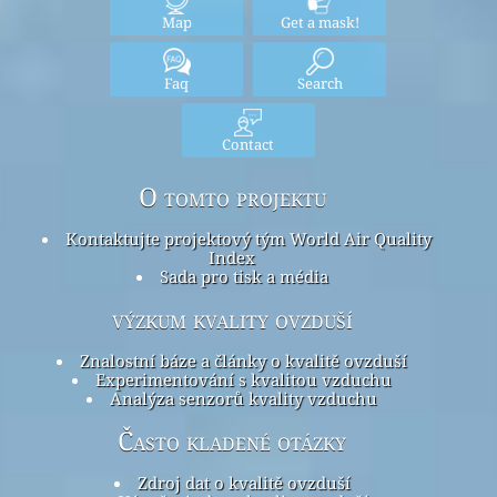
Map
Get a mask!
Faq
Search
Contact
O tomto projektu
Kontaktujte projektový tým World Air Quality
Index
Sada pro tisk a média
výzkum kvality ovzduší
Znalostní báze a články o kvalitě ovzduší
Experimentování s kvalitou vzduchu
Analýza senzorů kvality vzduchu
Často kladené otázky
Zdroj dat o kvalitě ovzduší