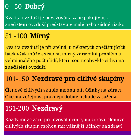
0 - 50
Dobrý
Kvalita ovzduší je považována za uspokojivou a
znečištění ovzduší představuje malé nebo žádné riziko
51 -100
Mírný
Kvalita ovzduší je přijatelná; u některých znečišťujících
látek však může existovat mírný zdravotní problém u
velmi malého počtu lidí, kteří jsou neobvykle citliví na
znečištění ovzduší.
101-150
Nezdravé pro citlivé skupiny
Členové citlivých skupin mohou mít účinky na zdraví.
Obecná veřejnost pravděpodobně nebude zasažena.
151-200
Nezdravý
Každý může začít projevovat účinky na zdraví. členové
citlivých skupin mohou mít vážnější účinky na zdraví