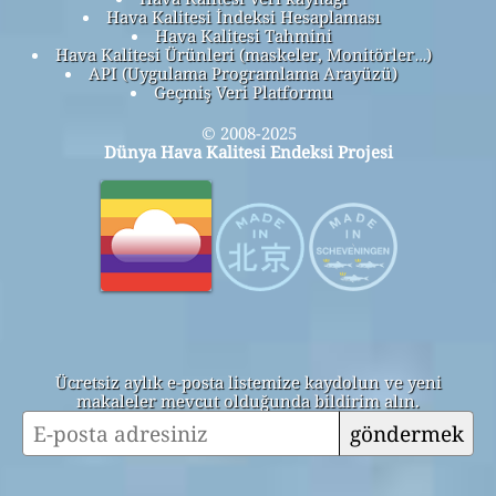
Hava Kalitesi İndeksi Hesaplaması
Hava Kalitesi Tahmini
Hava Kalitesi Ürünleri (maskeler, Monitörler…)
API (Uygulama Programlama Arayüzü)
Geçmiş Veri Platformu
© 2008-2025
Dünya Hava Kalitesi Endeksi Projesi
Ücretsiz aylık e-posta listemize kaydolun ve yeni
makaleler mevcut olduğunda bildirim alın.
göndermek