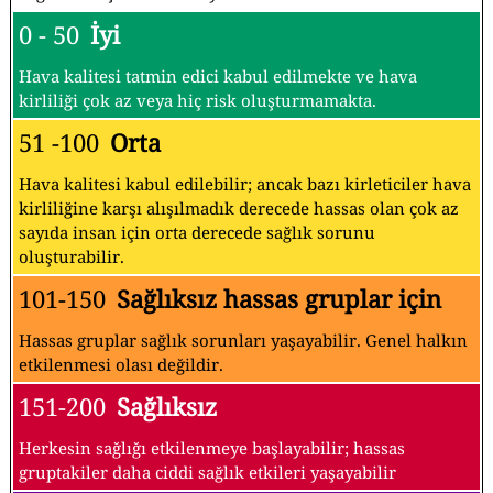
0 - 50
İyi
Hava kalitesi tatmin edici kabul edilmekte ve hava
kirliliği çok az veya hiç risk oluşturmamakta.
51 -100
Orta
Hava kalitesi kabul edilebilir; ancak bazı kirleticiler hava
kirliliğine karşı alışılmadık derecede hassas olan çok az
sayıda insan için orta derecede sağlık sorunu
oluşturabilir.
101-150
Sağlıksız hassas gruplar için
Hassas gruplar sağlık sorunları yaşayabilir. Genel halkın
etkilenmesi olası değildir.
151-200
Sağlıksız
Herkesin sağlığı etkilenmeye başlayabilir; hassas
gruptakiler daha ciddi sağlık etkileri yaşayabilir