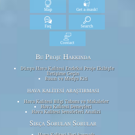
Map
Get a mask!
Faq
Search
Contact
Bu Proje Hakkında
Dünya Hava Kalitesi Endeksi Proje Ekibiyle
İletişime Geçin
Basın ve Medya Kiti
hava kalitesi araştırması
Hava Kalitesi Bilgi Tabanı ve Makaleler
Hava Kalitesi Deneyleri
Hava Kalitesi Sensörleri Analizi
Sıkça Sorulan Sorular
Hava Kalitesi Veri kaynağı