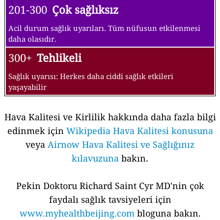
201-300
Çok sağlıksız
Acil durum sağlık uyarıları. Tüm nüfusun etkilenmesi
daha olasıdır.
300+
Tehlikeli
Sağlık uyarısı: Herkes daha ciddi sağlık etkileri
yaşayabilir
Hava Kalitesi ve Kirlilik hakkında daha fazla bilgi
edinmek için
Wikipedia Hava Kalitesi konusuna
veya
Airnow Hava Kalitesi ve Sağlığınız
kılavuzuna
bakın.
Pekin Doktoru Richard Saint Cyr MD'nin çok
faydalı sağlık tavsiyeleri için
www.myhealthbeijing.com
bloguna bakın.