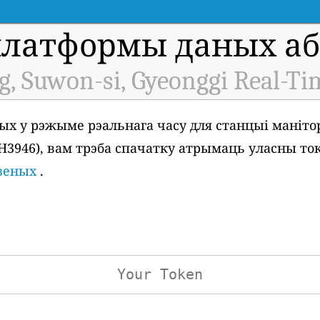
платформы даных аб 
 Suwon-si, Gyeonggi Real-Ti
ых у рэжыме рэальнага часу для станцыі маніто
: H3946), вам трэба спачатку атрымаць уласны то
дзеных
.