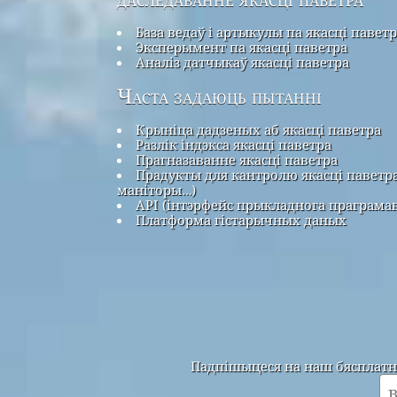
База ведаў і артыкулы па якасці павет
Эксперымент па якасці паветра
Аналіз датчыкаў якасці паветра
Часта задаюць пытанні
Крыніца дадзеных аб якасці паветра
Разлік індэкса якасці паветра
Прагназаванне якасці паветра
Прадукты для кантролю якасці паветра
маніторы…)
API (інтэрфейс прыкладнога праграма
Платформа гістарычных даных
Падпішыцеся на наш бясплатны