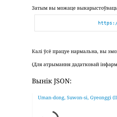
Затым вы можаце выкарыстоўваць 
https:
Калі ўсё працуе нармальна, вы зм
(Для атрымання дадатковай інфарм
Вынік JSON:
Uman-dong, Suwon-si, Gyeonggi (I