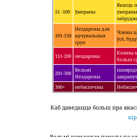
Якасць 
51 -100
ўмераны
умераным
забрудж
Нездаровы для
Члены ад
101-150
адчувальных
ўсё, буд
груп
Кожны м
151-200
нездаровы
больш су
Вельмі
папярэдж
201-300
Нездаровы
закрану
300+
небяспечны
Небяспе
Каб даведацца больш пра якас
кі
Вельмі карысныя парады па зда