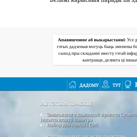
Апавяшчэнне аб выкарыстанні
: Усе 
гэтых дадзеныя могуць быць зменены бе
сыход пры складанні зместу гэтай інфар
кантракце, деликта ці інш
дадому
тут
Аб гэтым праекце
Звяжыцеся з камандай праекта Сусвет
індэкса якасці паветра
Набор для прэсы і СМІ
даследаванне якасці паветра