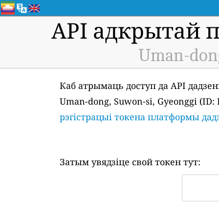
API адкрытай 
Uman-dong,
Каб атрымаць доступ да API дадзен
Uman-dong, Suwon-si, Gyeonggi (ID
рэгістрацыі токена платформы да
Затым увядзіце свой токен тут: