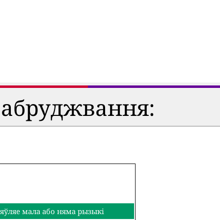
забруджвання:
яўляе мала або няма рызыкі