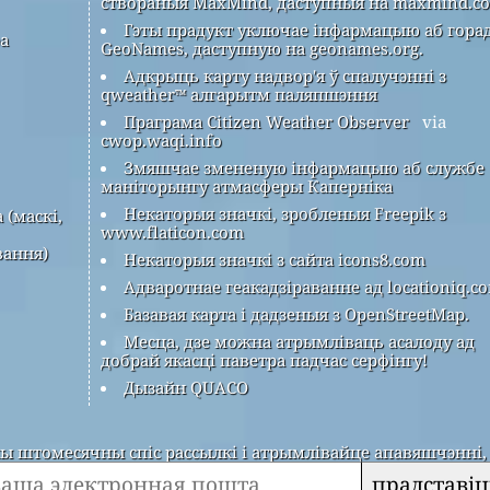
створаныя MaxMind, даступныя на maxmind.c
Гэты прадукт уключае інфармацыю аб гора
ра
GeoNames, даступную на geonames.org.
Адкрыць карту надвор'я ў спалучэнні з
qweather™ алгарытм паляпшэння
Праграма Citizen Weather Observer
via
cwop.waqi.info
Змяшчае змененую інфармацыю аб службе
маніторынгу атмасферы Каперніка
Некаторыя значкі, зробленыя Freepik з
 (маскі,
www.flaticon.com
вання)
Некаторыя значкі з сайта icons8.com
Адваротнае геакадзіраванне ад locationiq.c
Базавая карта і дадзеныя з OpenStreetMap.
Месца, дзе можна атрымліваць асалоду ад
добрай якасці паветра падчас серфінгу!
Дызайн QUACO
 штомесячны спіс рассылкі і атрымлівайце апавяшчэнні, 
прадставіц