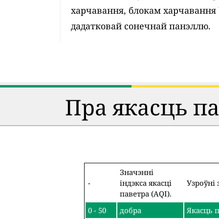
харчавання, блокам харчавання
дадатковай сонечнай панэллю.
Пра якасць п
Значэнні
-
індэкса якасці
Узроўні 
паветра (AQI).
0 - 50
добра
Якасць п