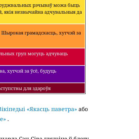
абруджвальных рэчываў можа быць
й, якія незвычайна адчувальныя да
 Шырокая грамадскасць, хутчэй за
льных груп могуць адчуваць
, хутчэй за ўсё, будуць
ступствы для здароўя
Вікіпедыі «Якасць паветра»
або
е»
.
арда Сэн-Сіра глядзіце ў блогу