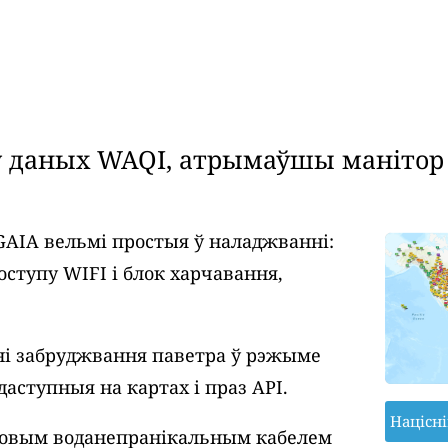
даных WAQI, атрымаўшы манітор я
GAIA вельмі простыя ў наладжванні:
оступу WIFI і блок харчавання,
і забруджвання паветра ў рэжыме
даступныя на картах і праз API.
Націсн
ровым воданепранікальным кабелем