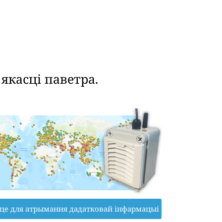
касці паветра.
іце для атрымання дадатковай інфармацыі