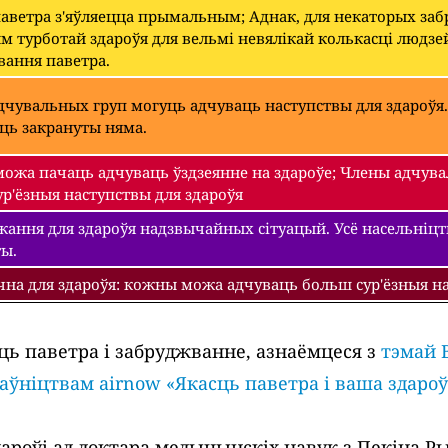
паветра з'яўляецца прымальным; Аднак, для некаторых з
 турботай здароўя для вельмі невялікай колькасці людзе
вання паветра.
чувальных груп могуць адчуваць наступствы для здароўя.
уць закрануты няма.
ожа пачаць адчуваць ўздзеянне на здароўе; Члены адчува
р'ёзныя наступствы для здароўя
ання для здароўя надзвычайных сітуацый. Усё насельніцтва
ты.
чна для здароўя: кожны можа адчуваць больш сур'ёзныя на
ць паветра і забруджванне, азнаёмцеся з
тэмай 
раўніцтвам airnow «Якасць паветра і ваша здароў
роўі ад доктара медыцынскіх навук з Пекіна Рыч