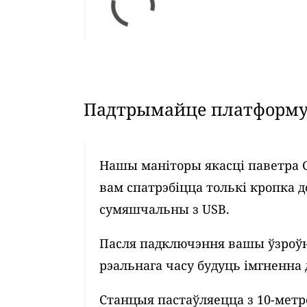
Падтрымайце платформу 
Нашы маніторы якасці паветра 
вам спатрэбіцца толькі кропка д
сумяшчальны з USB.
Пасля падключэння вашы ўзроўн
рэальнага часу будуць імгненна 
Станцыя пастаўляецца з 10-мет