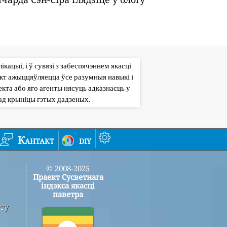
кацыі, і ў сувязі з забеспячэннем якасці
кт ажыццяўляецца ўсе разумныя навыкі і
кта або яго агенты нясуць адказнасць у
ад крыніцы гэтых дадзеных.
Кантакт
diy
© 2008-2025
Праект Сусветнага
індэкса якасці
паветра
ту