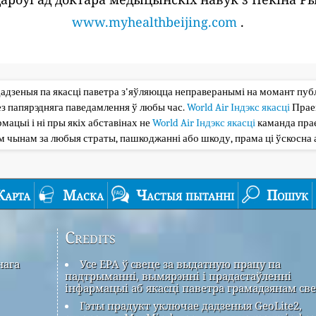
www.myhealthbeijing.com
.
дадзеныя па якасці паветра з'яўляюцца неправеранымі на момант публі
з папярэдняга паведамлення ў любы час.
World Air Індэкс якасці
Прае
мацыі і ні пры якіх абставінах не
World Air Індэкс якасці
каманда прае
ым чынам за любыя страты, пашкоджанні або шкоду, прама ці ўскосна 
Карта
Маска
Частыя пытанні
Пошук
Credits
нага
Усе EPA ў свеце за выдатную працу па
падтрыманні, вымярэнні і прадастаўленні
інфармацыі аб якасці паветра грамадзянам све
Гэты прадукт уключае дадзеныя GeoLite2,