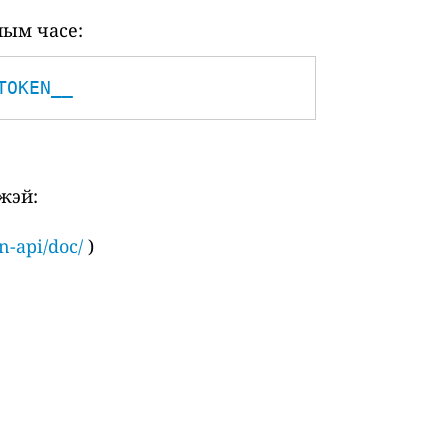
ным часе:
TOKEN__
жэй:
n-api/doc/
)