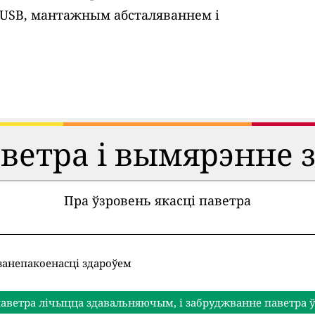
 USB, мантажным абсталяваннем і
аветра і вымярэнне 
Пра ўзровень якасці паветра
занепакоенасці здароўем
аветра лічыцца здавальняючым, і забруджванне паветра ў