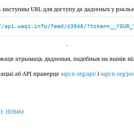
наступны URL для доступу да дадзеных у рэаль
//api.waqi.info/feed/@3946/?token=__YOUR_
.
ожаце атрымаць дадзеныя, падобныя на вынік ні
ацыі аб API праверце
aqicn.org/api/
і
aqicn.org/jso
D: H3946)