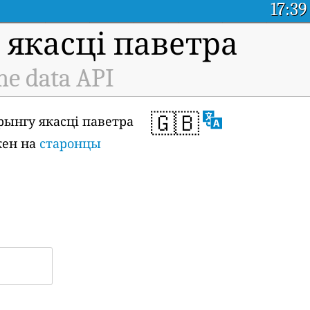
17:39
якасці паветра
me data API
🇬🇧
рынгу якасці паветра
кен на
старонцы