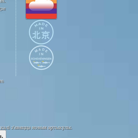
om.
дзе
om
калі з'явяцца новыя артыкулы.
ь