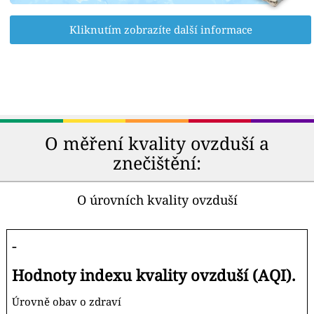
Kliknutím zobrazíte další informace
O měření kvality ovzduší a
znečištění:
O úrovních kvality ovzduší
-
Hodnoty indexu kvality ovzduší (AQI).
Úrovně obav o zdraví