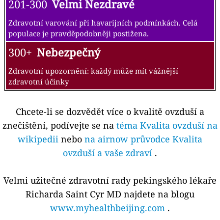
201-300
Velmi Nezdravé
Zdravotní varování při havarijních podmínkách. Celá
populace je pravděpodobněji postižena.
300+
Nebezpečný
Zdravotní upozornění: každý může mít vážnější
zdravotní účinky
Chcete-li se dozvědět více o kvalitě ovzduší a
znečištění, podívejte se na
téma Kvalita ovzduší na
wikipedii
nebo
na airnow průvodce Kvalita
ovzduší a vaše zdraví
.
Velmi užitečné zdravotní rady pekingského lékaře
Richarda Saint Cyr MD najdete na blogu
www.myhealthbeijing.com
.