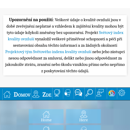
Upozornění na použití
: Veškeré údaje o kvalitě ovzduší jsou v
době zveřejnění neplatné a vzhledem k zajištění kvality mohou být
tyto údaje kdykoli změněny bez upozornění. Projekt
Světový index
kvality ovzduší
vynaložil veškeré přiměřené schopnosti a péči při
sestavování obsahu těchto informací a za žádných okolností
Projektový tým Světového indexu kvality ovzduší
nebo jeho zástupci
nesou odpovědnost za smluvní, delikt nebo jinou odpovědnost za
jakoukoliv ztrátu, zranění nebo škodu vzniklou přímo nebo nepřímo
z poskytování těchto údajů.
Domov
Zde
Home
Here