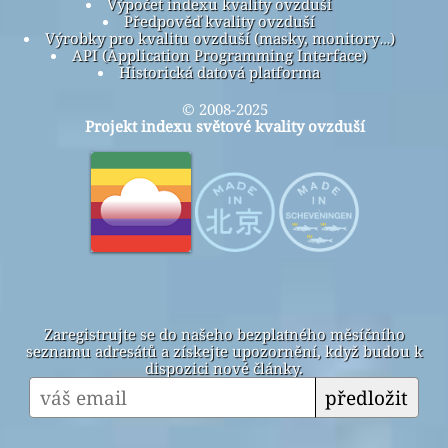
Výpočet indexu kvality ovzduší
Předpověď kvality ovzduší
Výrobky pro kvalitu ovzduší (masky, monitory…)
API (Application Programming Interface)
Historická datová platforma
© 2008-2025
Projekt indexu světové kvality ovzduší
Zaregistrujte se do našeho bezplatného měsíčního
seznamu adresátů a získejte upozornění, když budou k
dispozici nové články.
předložit