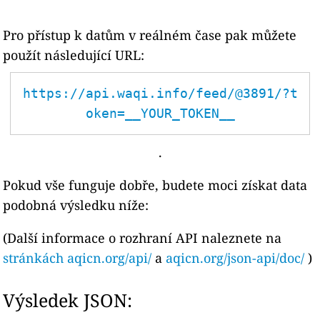
Pro přístup k datům v reálném čase pak můžete
použít následující URL:
https://api.waqi.info/feed/@3891/?t
oken=__YOUR_TOKEN__
.
Pokud vše funguje dobře, budete moci získat data
podobná výsledku níže:
(Další informace o rozhraní API naleznete na
stránkách aqicn.org/api/
a
aqicn.org/json-api/doc/
)
Výsledek JSON: