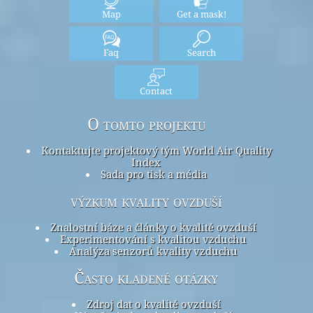
Map
Get a mask!
Faq
Search
Contact
O tomto projektu
Kontaktujte projektový tým World Air Quality
Index
Sada pro tisk a média
výzkum kvality ovzduší
Znalostní báze a články o kvalitě ovzduší
Experimentování s kvalitou vzduchu
Analýza senzorů kvality vzduchu
Často kladené otázky
Zdroj dat o kvalitě ovzduší