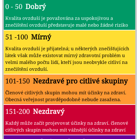
0 - 50
Dobrý
Kvalita ovzduší je považována za uspokojivou a
znečištění ovzduší představuje malé nebo žádné riziko
51 -100
Mírný
Kvalita ovzduší je přijatelná; u některých znečišťujících
látek však může existovat mírný zdravotní problém u
velmi malého počtu lidí, kteří jsou neobvykle citliví na
znečištění ovzduší.
101-150
Nezdravé pro citlivé skupiny
Členové citlivých skupin mohou mít účinky na zdraví.
Obecná veřejnost pravděpodobně nebude zasažena.
151-200
Nezdravý
Každý může začít projevovat účinky na zdraví. členové
citlivých skupin mohou mít vážnější účinky na zdraví