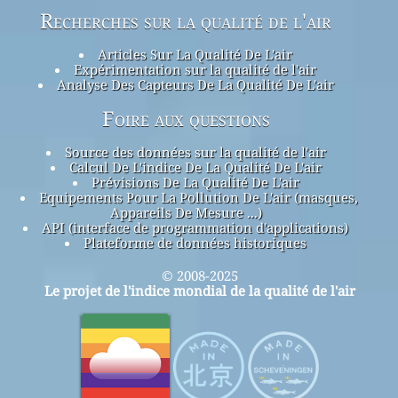
Recherches sur la qualité de l'air
Articles Sur La Qualité De L'air
Expérimentation sur la qualité de l'air
Analyse Des Capteurs De La Qualité De L'air
Foire aux questions
Source des données sur la qualité de l'air
Calcul De L'indice De La Qualité De L'air
Prévisions De La Qualité De L'air
Equipements Pour La Pollution De L'air (masques,
Appareils De Mesure ...)
API (interface de programmation d'applications)
Plateforme de données historiques
© 2008-2025
Le projet de l'indice mondial de la qualité de l'air