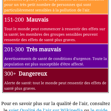
pour un très petit nombre de personnes qui sont
particulièrement sensibles à la pollution de l'air.
151-200
Mauvais
Tout le monde peut commencer à ressentir des effets sur
la santé; les membres des groupes sensibles peuvent
ressentir des effets de santé plus graves.
201-300
Très mauvais
Avertissements de santé de conditions d'urgence. Toute la
population est plus susceptible d'être affecté.
300+
Dangereux
Alerte de santé: tout le monde peut ressentir des effets de
santé plus graves.
Pour en savoir plus sur la qualité de l'air, consultez
le
sujet Qualité de l'air sur Wikipedia
ou
le guide