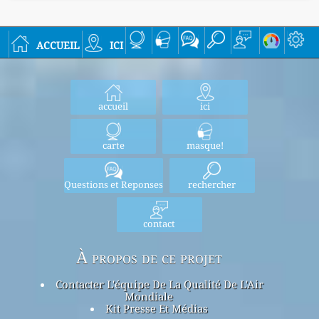
accueil
ici
accueil
ici
carte
masque!
Questions et Reponses
rechercher
contact
À propos de ce projet
Contacter L'équipe De La Qualité De L'Air
Mondiale
Kit Presse Et Médias