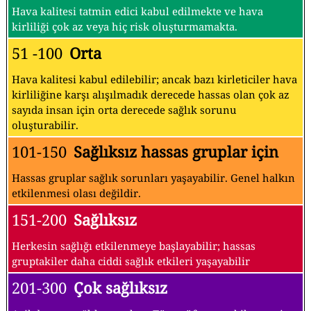
Hava kalitesi tatmin edici kabul edilmekte ve hava
kirliliği çok az veya hiç risk oluşturmamakta.
51 -100
Orta
Hava kalitesi kabul edilebilir; ancak bazı kirleticiler hava
kirliliğine karşı alışılmadık derecede hassas olan çok az
sayıda insan için orta derecede sağlık sorunu
oluşturabilir.
101-150
Sağlıksız hassas gruplar için
Hassas gruplar sağlık sorunları yaşayabilir. Genel halkın
etkilenmesi olası değildir.
151-200
Sağlıksız
Herkesin sağlığı etkilenmeye başlayabilir; hassas
gruptakiler daha ciddi sağlık etkileri yaşayabilir
201-300
Çok sağlıksız