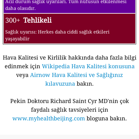
Acil durum sağlık uyarıları. Tüm nüfusun etkilenmesi
daha olasıdır.
300+
Tehlikeli
Sağlık uyarısı: Herkes daha ciddi sağlık etkileri
yaşayabilir
Hava Kalitesi ve Kirlilik hakkında daha fazla bilgi
edinmek için
Wikipedia Hava Kalitesi konusuna
veya
Airnow Hava Kalitesi ve Sağlığınız
kılavuzuna
bakın.
Pekin Doktoru Richard Saint Cyr MD'nin çok
faydalı sağlık tavsiyeleri için
www.myhealthbeijing.com
bloguna bakın.