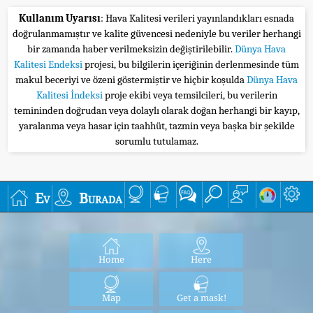
Kullanım Uyarısı
: Hava Kalitesi verileri yayınlandıkları esnada
doğrulanmamıştır ve kalite güvencesi nedeniyle bu veriler herhangi
bir zamanda haber verilmeksizin değiştirilebilir.
Dünya Hava
Kalitesi Endeksi
projesi, bu bilgilerin içeriğinin derlenmesinde tüm
makul beceriyi ve özeni göstermiştir ve hiçbir koşulda
Dünya Hava
Kalitesi İndeksi
proje ekibi veya temsilcileri, bu verilerin
temininden doğrudan veya dolaylı olarak doğan herhangi bir kayıp,
yaralanma veya hasar için taahhüt, tazmin veya başka bir şekilde
sorumlu tutulamaz.
Ev
Burada
Home
Here
Map
Get a mask!