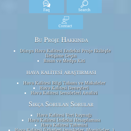
Faq
Search
Contact
Bu Proje Hakkında
Dünya Hava Kalitesi Endeksi Proje Ekibiyle
İletişime Geçin
Basın ve Medya Kiti
hava kalitesi araştırması
Hava Kalitesi Bilgi Tabanı ve Makaleler
Hava Kalitesi Deneyleri
Hava Kalitesi Sensörleri Analizi
Sıkça Sorulan Sorular
Hava Kalitesi Veri kaynağı
Hava Kalitesi İndeksi Hesaplaması
Hava Kalitesi Tahmini
Hava Kalitesi Ürünleri (maskeler, Monitörler…)