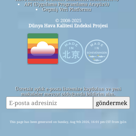
API (Uygulama Programlama Arayüzü)
Geçmiş Veri Platformu
© 2008-2025
Dünya Hava Kalitesi Endeksi Projesi
Ücretsiz aylık e-posta listemize kaydolun ve yeni
makaleler mevcut olduğunda bildirim alın.
göndermek
This page has been generated on Sunday, Aug 9th 2026, 16:01 pm CST from jp2n