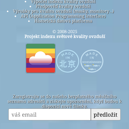
Výpočet indexu kvality ovzduší
Předpověď kvality ovzduší
Výrobky pro kvalitu ovzduší (masky, monitory…)
API (Application Programming Interface)
Historická datová platforma
© 2008-2025
Projekt indexu světové kvality ovzduší
Zaregistrujte se do našeho bezplatného měsíčního
seznamu adresátů a získejte upozornění, když budou k
dispozici nové články.
předložit