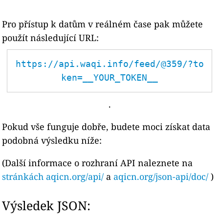
Pro přístup k datům v reálném čase pak můžete
použít následující URL:
https://api.waqi.info/feed/@359/?to
ken=__YOUR_TOKEN__
.
Pokud vše funguje dobře, budete moci získat data
podobná výsledku níže:
(Další informace o rozhraní API naleznete na
stránkách aqicn.org/api/
a
aqicn.org/json-api/doc/
)
Výsledek JSON: