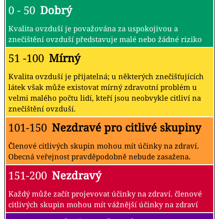
0 - 50
Dobrý
Kvalita ovzduší je považována za uspokojivou a
znečištění ovzduší představuje malé nebo žádné riziko
51 -100
Mírný
Kvalita ovzduší je přijatelná; u některých znečišťujících
látek však může existovat mírný zdravotní problém u
velmi malého počtu lidí, kteří jsou neobvykle citliví na
znečištění ovzduší.
101-150
Nezdravé pro citlivé skupiny
Členové citlivých skupin mohou mít účinky na zdraví.
Obecná veřejnost pravděpodobně nebude zasažena.
151-200
Nezdravý
Každý může začít projevovat účinky na zdraví. členové
citlivých skupin mohou mít vážnější účinky na zdraví