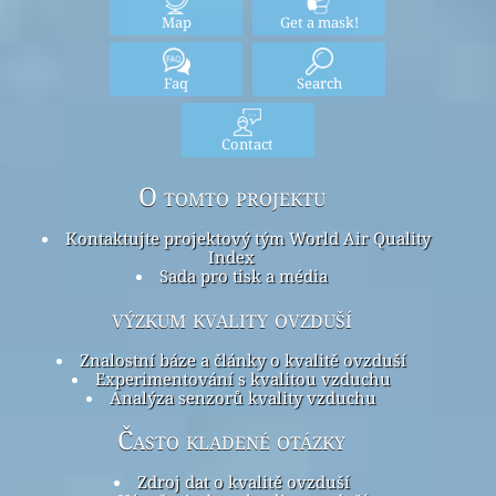
Map
Get a mask!
Faq
Search
Contact
O tomto projektu
Kontaktujte projektový tým World Air Quality
Index
Sada pro tisk a média
výzkum kvality ovzduší
Znalostní báze a články o kvalitě ovzduší
Experimentování s kvalitou vzduchu
Analýza senzorů kvality vzduchu
Často kladené otázky
Zdroj dat o kvalitě ovzduší