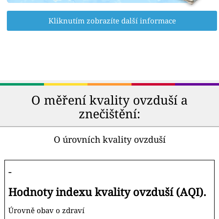
Kliknutím zobrazíte další informace
O měření kvality ovzduší a
znečištění:
O úrovních kvality ovzduší
-
Hodnoty indexu kvality ovzduší (AQI).
Úrovně obav o zdraví