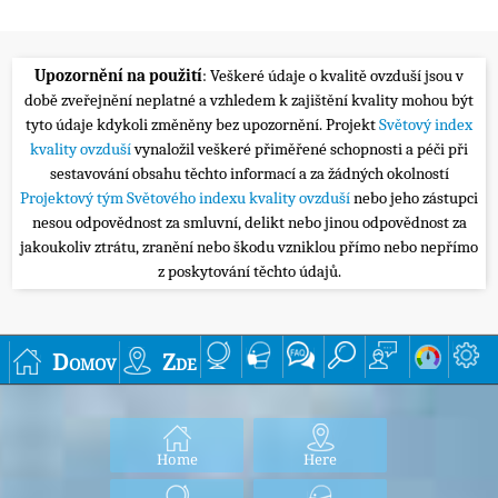
Upozornění na použití
: Veškeré údaje o kvalitě ovzduší jsou v
době zveřejnění neplatné a vzhledem k zajištění kvality mohou být
tyto údaje kdykoli změněny bez upozornění. Projekt
Světový index
kvality ovzduší
vynaložil veškeré přiměřené schopnosti a péči při
sestavování obsahu těchto informací a za žádných okolností
Projektový tým Světového indexu kvality ovzduší
nebo jeho zástupci
nesou odpovědnost za smluvní, delikt nebo jinou odpovědnost za
jakoukoliv ztrátu, zranění nebo škodu vzniklou přímo nebo nepřímo
z poskytování těchto údajů.
Domov
Zde
Home
Here