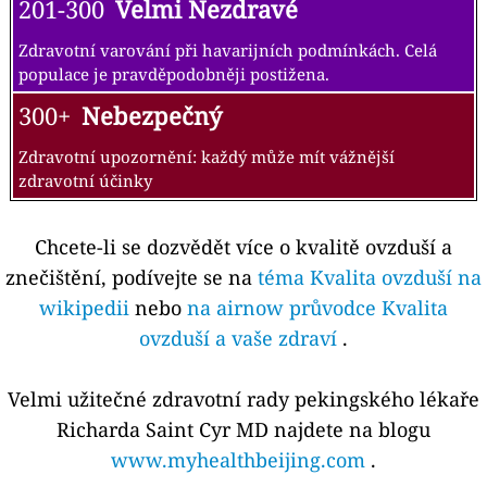
201-300
Velmi Nezdravé
Zdravotní varování při havarijních podmínkách. Celá
populace je pravděpodobněji postižena.
300+
Nebezpečný
Zdravotní upozornění: každý může mít vážnější
zdravotní účinky
Chcete-li se dozvědět více o kvalitě ovzduší a
znečištění, podívejte se na
téma Kvalita ovzduší na
wikipedii
nebo
na airnow průvodce Kvalita
ovzduší a vaše zdraví
.
Velmi užitečné zdravotní rady pekingského lékaře
Richarda Saint Cyr MD najdete na blogu
www.myhealthbeijing.com
.