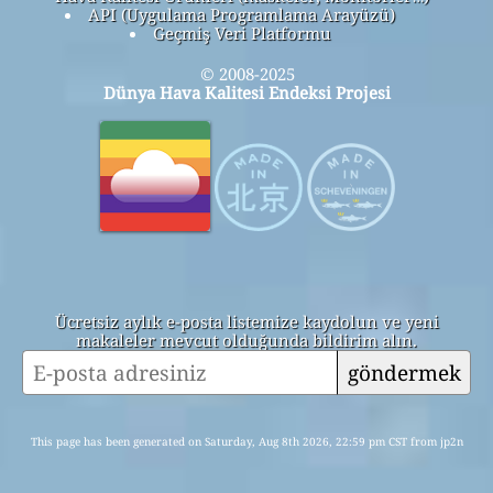
API (Uygulama Programlama Arayüzü)
Geçmiş Veri Platformu
© 2008-2025
Dünya Hava Kalitesi Endeksi Projesi
Ücretsiz aylık e-posta listemize kaydolun ve yeni
makaleler mevcut olduğunda bildirim alın.
göndermek
This page has been generated on Saturday, Aug 8th 2026, 22:59 pm CST from jp2n