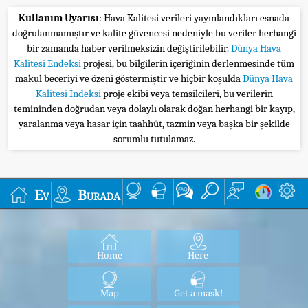
Kullanım Uyarısı
: Hava Kalitesi verileri yayınlandıkları esnada
doğrulanmamıştır ve kalite güvencesi nedeniyle bu veriler herhangi
bir zamanda haber verilmeksizin değiştirilebilir.
Dünya Hava
Kalitesi Endeksi
projesi, bu bilgilerin içeriğinin derlenmesinde tüm
makul beceriyi ve özeni göstermiştir ve hiçbir koşulda
Dünya Hava
Kalitesi İndeksi
proje ekibi veya temsilcileri, bu verilerin
temininden doğrudan veya dolaylı olarak doğan herhangi bir kayıp,
yaralanma veya hasar için taahhüt, tazmin veya başka bir şekilde
sorumlu tutulamaz.
Ev
Burada
Home
Here
Map
Get a mask!