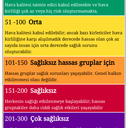
Hava kalitesi tatmin edici kabul edilmekte ve hava
kirliliği çok az veya hiç risk oluşturmamakta.
51 -100
Orta
Hava kalitesi kabul edilebilir; ancak bazı kirleticiler hava
kirliliğine karşı alışılmadık derecede hassas olan çok az
sayıda insan için orta derecede sağlık sorunu
oluşturabilir.
101-150
Sağlıksız hassas gruplar için
Hassas gruplar sağlık sorunları yaşayabilir. Genel halkın
etkilenmesi olası değildir.
151-200
Sağlıksız
Herkesin sağlığı etkilenmeye başlayabilir; hassas
gruptakiler daha ciddi sağlık etkileri yaşayabilir
201-300
Çok sağlıksız