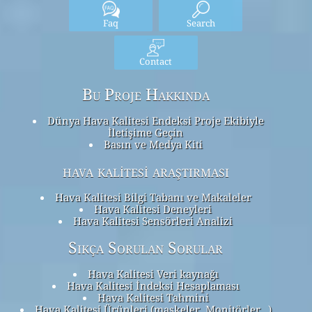
Faq
Search
Contact
Bu Proje Hakkında
Dünya Hava Kalitesi Endeksi Proje Ekibiyle
İletişime Geçin
Basın ve Medya Kiti
hava kalitesi araştırması
Hava Kalitesi Bilgi Tabanı ve Makaleler
Hava Kalitesi Deneyleri
Hava Kalitesi Sensörleri Analizi
Sıkça Sorulan Sorular
Hava Kalitesi Veri kaynağı
Hava Kalitesi İndeksi Hesaplaması
Hava Kalitesi Tahmini
Hava Kalitesi Ürünleri (maskeler, Monitörler…)