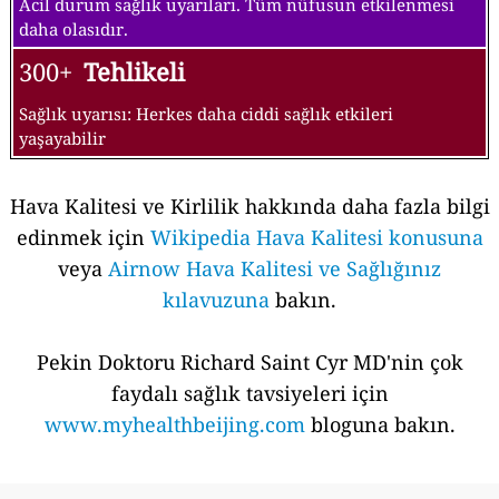
Acil durum sağlık uyarıları. Tüm nüfusun etkilenmesi
daha olasıdır.
300+
Tehlikeli
Sağlık uyarısı: Herkes daha ciddi sağlık etkileri
yaşayabilir
Hava Kalitesi ve Kirlilik hakkında daha fazla bilgi
edinmek için
Wikipedia Hava Kalitesi konusuna
veya
Airnow Hava Kalitesi ve Sağlığınız
kılavuzuna
bakın.
Pekin Doktoru Richard Saint Cyr MD'nin çok
faydalı sağlık tavsiyeleri için
www.myhealthbeijing.com
bloguna bakın.