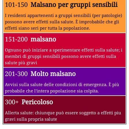
101-150
Malsano per gruppi sensibili
I residenti appartenenti a gruppi sensibili (per patologie)
possono avere effetti sulla salute. È improbabile che gli
effetti siano seri per tutta la popolazione.
151-200
malsano
Ognuno può iniziare a sperimentare effetti sulla salute; i
membri di gruppi sensibili possono avere effetti sulla
salute più gravi
201-300
Molto malsano
Avvisi sulla salute delle condizioni di emergenza. È più
probabile che l'intera popolazione sia colpita.
300+
Pericoloso
Allerta salute: chiunque può essere soggetto a effetti piu
gravi sulla propria salute