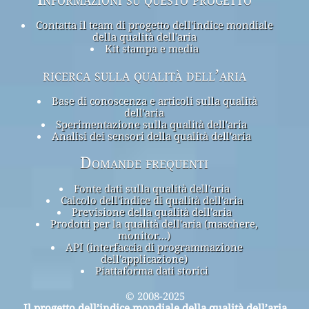
Contatta il team di progetto dell'indice mondiale
della qualità dell'aria
Kit stampa e media
ricerca sulla qualità dell’aria
Base di conoscenza e articoli sulla qualità
dell'aria
Sperimentazione sulla qualità dell'aria
Analisi dei sensori della qualità dell'aria
Domande frequenti
Fonte dati sulla qualità dell'aria
Calcolo dell'indice di qualità dell'aria
Previsione della qualità dell'aria
Prodotti per la qualità dell'aria (maschere,
monitor...)
API (interfaccia di programmazione
dell'applicazione)
Piattaforma dati storici
© 2008-2025
Il progetto dell’indice mondiale della qualità dell’aria