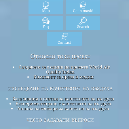
Map
Get a mask!
Faq
Search
Contact
Относно този проект
Свържете се с екипа на проекта World Air
Quality Index
Комплект за преса и медии
изследване на качеството на въздуха
База знания и статии за качеството на въздуха
Експериментиране с качеството на въздуха
Анализ на сензори за качество на въздуха
често задавани въпроси