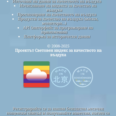
Източник на данни за качеството на въздуха
Изчисляване на индекса за качество на
въздуха
Прогнозиране на качеството на въздуха
Продукти за качество на въздуха (маски,
монитори...)
API (интерфейс за програмиране на
приложения)
Платформа за исторически данни
© 2008-2025
Проектът Световен индекс за качеството на
въздуха
Регистрирайте се за нашия безплатен месечен
пощенски списък и получавайте известия, когато са