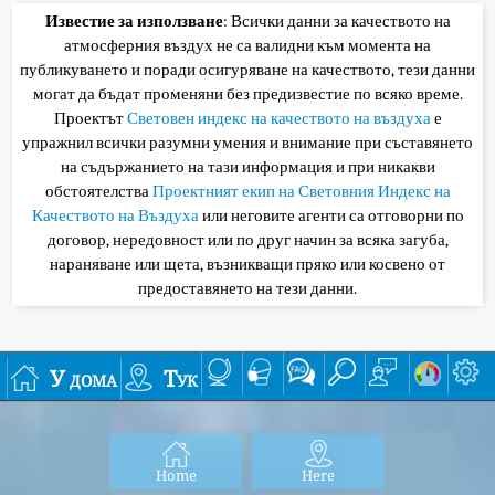
Известие за използване
: Всички данни за качеството на
атмосферния въздух не са валидни към момента на
публикуването и поради осигуряване на качеството, тези данни
могат да бъдат променяни без предизвестие по всяко време.
Проектът
Световен индекс на качеството на въздуха
е
упражнил всички разумни умения и внимание при съставянето
на съдържанието на тази информация и при никакви
обстоятелства
Проектният екип на Световния Индекс на
Качеството на Въздуха
или неговите агенти са отговорни по
договор, нередовност или по друг начин за всяка загуба,
нараняване или щета, възникващи пряко или косвено от
предоставянето на тези данни.
У дома
Тук
Home
Here