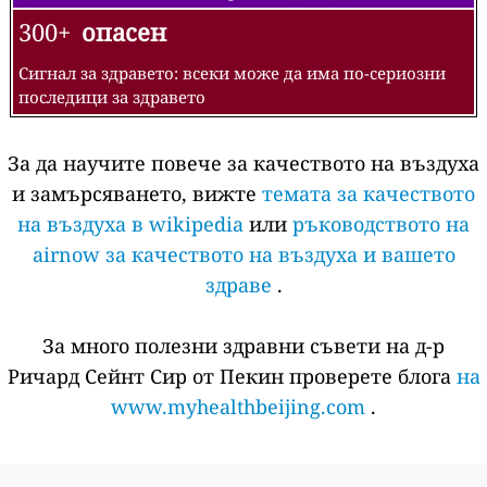
300+
опасен
Сигнал за здравето: всеки може да има по-сериозни
последици за здравето
За да научите повече за качеството на въздуха
и замърсяването, вижте
темата за качеството
на въздуха в wikipedia
или
ръководството на
airnow за качеството на въздуха и вашето
здраве
.
За много полезни здравни съвети на д-р
Ричард Сейнт Сир от Пекин проверете блога
на
www.myhealthbeijing.com
.