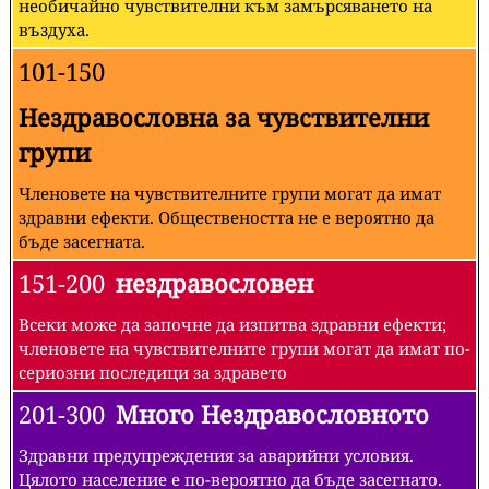
необичайно чувствителни към замърсяването на
въздуха.
101-150
Нездравословна за чувствителни
групи
Членовете на чувствителните групи могат да имат
здравни ефекти. Обществеността не е вероятно да
бъде засегната.
151-200
нездравословен
Всеки може да започне да изпитва здравни ефекти;
членовете на чувствителните групи могат да имат по-
сериозни последици за здравето
201-300
Много Нездравословното
Здравни предупреждения за аварийни условия.
Цялото население е по-вероятно да бъде засегнато.