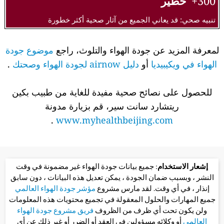
300+
خطير
تنبيه صحي: قد يعاني الجميع من آثار صحية أكثر خطورة
لمعرفة المزيد عن جودة الهواء والتلوث، راجع
موضوع جودة
الهواء في ويكيبيديا
أو
دليل airnow لجودة الهواء وصحتك
.
للحصول على نصائح صحية مفيدة للغاية من طبيب بكين
ريتشارد سانت سير، قم بزيارة مدونة
.
www.myhealthbeijing.com
إشعار الاستخدام
: جميع بيانات جودة الهواء غير مضمونة في وقت
النشر ، وبسبب ضمان الجودة ، يمكن تعديل هذه البيانات ، دون سابق
إنذار ، في أي وقت. لقد مارس مشروع
مؤشر جودة الهواء العالمي
جميع المهارات والحلول المعقولة في تجميع محتويات هذه المعلومات
ولن يكون تحت أي ظرف من الظروف
فريق مشروع جودة الهواء
العالمي
أو وكلائه مسؤولين في العقد أو الضرر أو غير ذلك عن أي