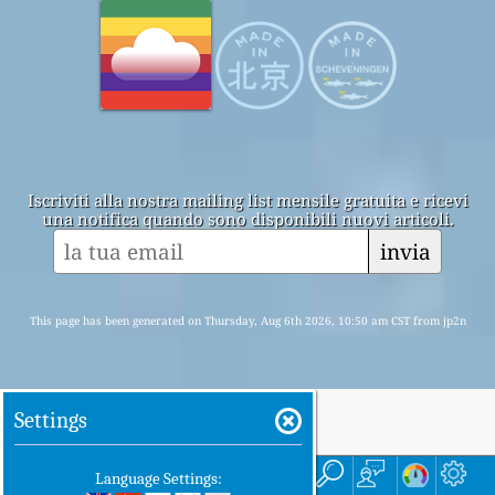
Iscriviti alla nostra mailing list mensile gratuita e ricevi
una notifica quando sono disponibili nuovi articoli.
invia
This page has been generated on Thursday, Aug 6th 2026, 10:50 am CST from jp2n
Settings
Casa
Qui
Language Settings: