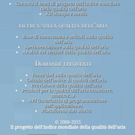
Contatta il team di progetto dell'indice mondiale
della qualità dell'aria
Kit stampa e media
ricerca sulla qualità dell’aria
Base di conoscenza e articoli sulla qualità
dell'aria
Sperimentazione sulla qualità dell'aria
Analisi dei sensori della qualità dell'aria
Domande frequenti
Fonte dati sulla qualità dell'aria
Calcolo dell'indice di qualità dell'aria
Previsione della qualità dell'aria
Prodotti per la qualità dell'aria (maschere,
monitor...)
API (interfaccia di programmazione
dell'applicazione)
Piattaforma dati storici
© 2008-2025
Il progetto dell’indice mondiale della qualità dell’aria