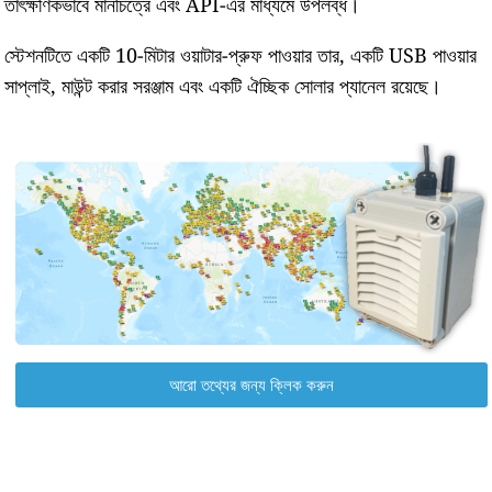
তাৎক্ষণিকভাবে মানচিত্রে এবং API-এর মাধ্যমে উপলব্ধ।
স্টেশনটিতে একটি 10-মিটার ওয়াটার-প্রুফ পাওয়ার তার, একটি USB পাওয়ার
সাপ্লাই, মাউন্ট করার সরঞ্জাম এবং একটি ঐচ্ছিক সোলার প্যানেল রয়েছে।
আরো তথ্যের জন্য ক্লিক করুন