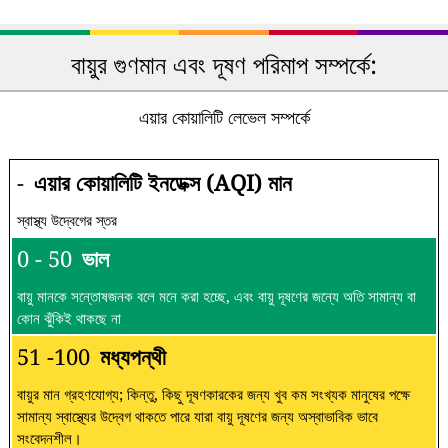
বায়ুর গুণমান এবং দূষণ পরিমাপ সম্পর্কে:
এয়ার কোয়ালিটি লেভেল সম্পর্কে
-
এয়ার কোয়ালিটি ইনডেক্স (AQI) মান
স্বাস্থ্য উদ্বেগের স্তর
0 - 50
ভাল
বায়ু মানকে সন্তোষজনক বলে মনে করা হচ্ছে, এবং বায়ু দূষণের জন্যে অতি সামান্য বা
কোন ঝুঁকিই থাকছে না
51 -100
মধ্যপন্থী
বায়ুর মান গ্রহণযোগ্য; কিন্তু, কিছু দূষণকারকের জন্য খুব কম সংখ্যক মানুষের পক্ষে
সামান্য স্বাস্থ্যের উদ্বেগ থাকতে পারে যারা বায়ু দূষণের জন্য অস্বাভাবিক ভাবে
সংবেদনশীল।