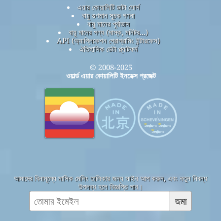
এয়ার কোয়ালিটি ডাটা সোর্স
বায়ু গুণমান সূচক গণনা
বায়ু মানের পূর্বাভাস
বায়ু মানের পণ্য (মাস্ক, মনিটর...)
API (অ্যাপ্লিকেশন প্রোগ্রামিং ইন্টারফেস)
ঐতিহাসিক ডেটা প্ল্যাটফর্ম
© 2008-2025
ওয়ার্ল্ড এয়ার কোয়ালিটি ইনডেক্স প্রজেক্ট
আমাদের বিনামূল্যে মাসিক মেলিং তালিকার জন্য সাইন আপ করুন, এবং নতুন নিবন্ধ
উপলব্ধ হলে বিজ্ঞপ্তি পান।
জমা