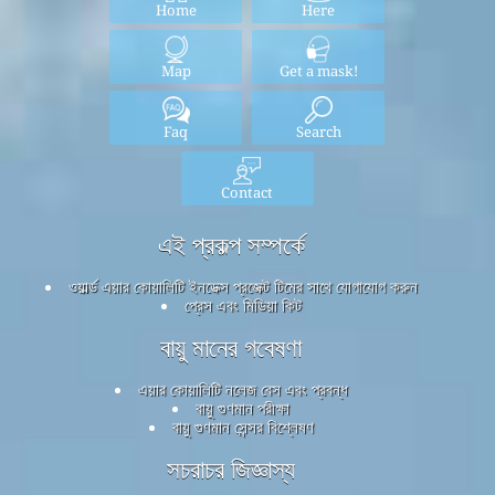
Home
Here
Map
Get a mask!
Faq
Search
Contact
এই প্রকল্প সম্পর্কে
ওয়ার্ল্ড এয়ার কোয়ালিটি ইনডেক্স প্রজেক্ট টিমের সাথে যোগাযোগ করুন
প্রেস এবং মিডিয়া কিট
বায়ু মানের গবেষণা
এয়ার কোয়ালিটি নলেজ বেস এবং প্রবন্ধ
বায়ু গুণমান পরীক্ষা
বায়ু গুণমান সেন্সর বিশ্লেষণ
সচরাচর জিজ্ঞাস্য