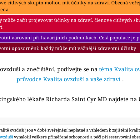
ové citlivých skupin mohou mít účinky na zdraví. Obecná veř
žena.
 může začít projevovat účinky na zdraví. členové citlivých s
ví
otní varování při havarijních podmínkách. Celá populace je 
votní upozornění: každý může mít vážnější zdravotní účinky
 ovzduší a znečištění, podívejte se na
téma Kvalita o
průvodce Kvalita ovzduší a vaše zdraví
.
kingského lékaře Richarda Saint Cyr MD najdete na
valitě ovzduší jsou v době zveřejnění neplatné a vzhledem k zajištění kva
 ovzduší
vynaložil veškeré přiměřené schopnosti a péči při sestavování obs