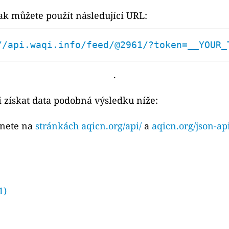
ak můžete použít následující URL:
//api.waqi.info/feed/@2961/?token=__YOUR_
.
 získat data podobná výsledku níže:
znete na
stránkách aqicn.org/api/
a
aqicn.org/json-ap
1)