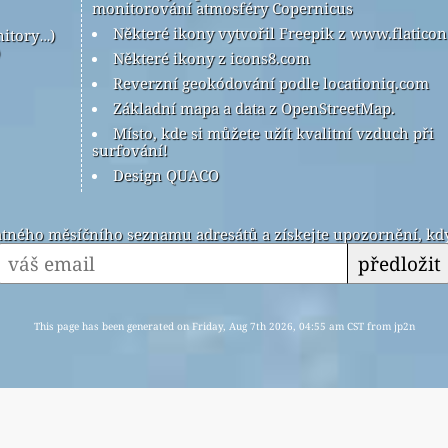
monitorování atmosféry Copernicus
Některé ikony vytvořil Freepik z www.flatico
nitory…)
Některé ikony z icons8.com
Reverzní geokódování podle locationiq.com
Základní mapa a data z OpenStreetMap.
Místo, kde si můžete užít kvalitní vzduch při
surfování!
Design QUACO
latného měsíčního seznamu adresátů a získejte upozornění, kdy
předložit
This page has been generated on Friday, Aug 7th 2026, 04:55 am CST from jp2n