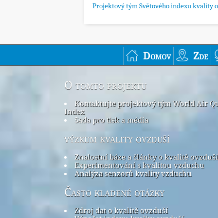
Projektový tým Světového indexu kvality 
Domov
Zde
O tomto projektu
Kontaktujte projektový tým World Air Qu
Index
Sada pro tisk a média
výzkum kvality ovzduší
Znalostní báze a články o kvalitě ovzduší
Experimentování s kvalitou vzduchu
Analýza senzorů kvality vzduchu
Často kladené otázky
Zdroj dat o kvalitě ovzduší