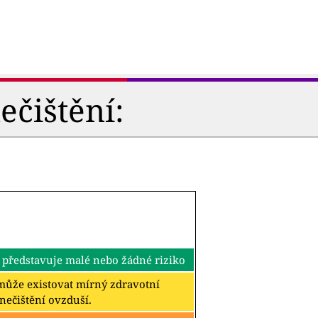
ečištění:
 představuje malé nebo žádné riziko
k může existovat mírný zdravotní
znečištění ovzduší.