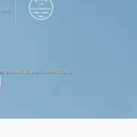
n.com
ž budou k dispozici nové články.