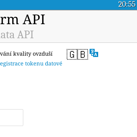
20:55
orm API
ata API
🇬🇧
vání kvality ovzduší
registrace tokenu datové