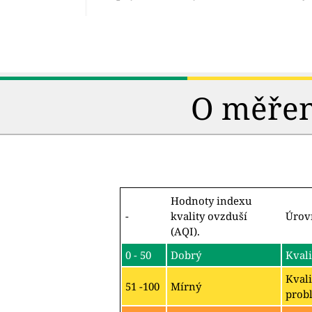
O měření
Hodnoty indexu
-
kvality ovzduší
Úrov
(AQI).
0 - 50
Dobrý
Kvali
Kvali
51 -100
Mírný
probl