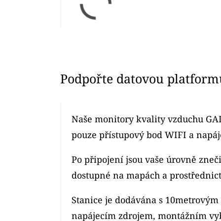
Podpořte datovou platform
Naše monitory kvality vzduchu GAI
pouze přístupový bod WIFI a napáje
Po připojení jsou vaše úrovně zne
dostupné na mapách a prostřednic
Stanice je dodávána s 10metrový
napájecím zdrojem, montážním vy