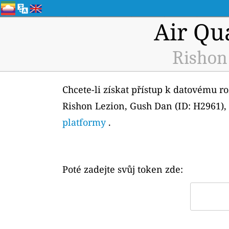
Air Qu
Rishon
Chcete-li získat přístup k datovému r
Rishon Lezion, Gush Dan (ID: H2961), 
platformy
.
Poté zadejte svůj token zde: