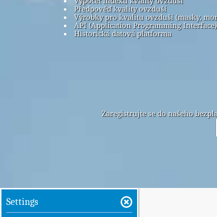
Výpočet indexu kvality ovzduší
Předpověď kvality ovzduší
Výrobky pro kvalitu ovzduší (masky, mo
API (Application Programming Interface)
Historická datová platforma
Zaregistrujte se do našeho bezp
Settings