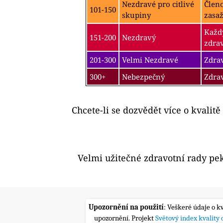
Nezdravé pro citlivé
Člen
101-150
skupiny
zasa
Každý
151-200
Nezdravý
zdra
201-300
Velmi Nezdravé
Zdrav
300+
Nebezpečný
Zdra
Chcete-li se dozvědět více o kvalitě
Velmi užitečné zdravotní rady pe
Upozornění na použití
: Veškeré údaje o k
upozornění. Projekt
Světový index kvality