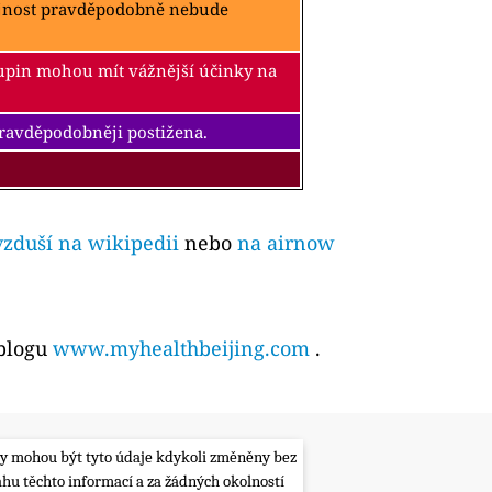
ejnost pravděpodobně nebude
kupin mohou mít vážnější účinky na
pravděpodobněji postižena.
vzduší na wikipedii
nebo
na airnow
 blogu
www.myhealthbeijing.com
.
lity mohou být tyto údaje kdykoli změněny bez
ahu těchto informací a za žádných okolností