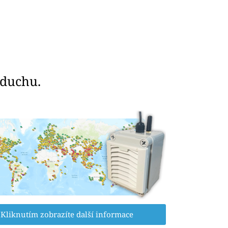
zduchu.
Kliknutím zobrazíte další informace