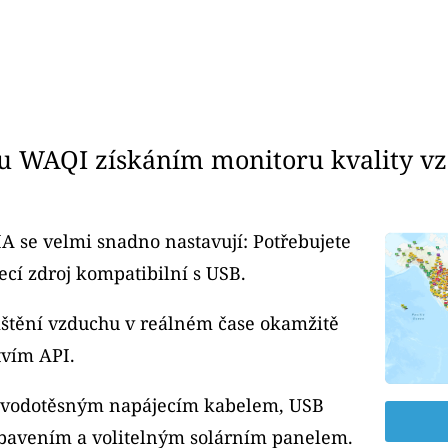
u WAQI získáním monitoru kvality v
A se velmi snadno nastavují: Potřebujete
cí zdroj kompatibilní s USB.
čištění vzduchu v reálném čase okamžitě
tvím API.
m vodotěsným napájecím kabelem, USB
bavením a volitelným solárním panelem.