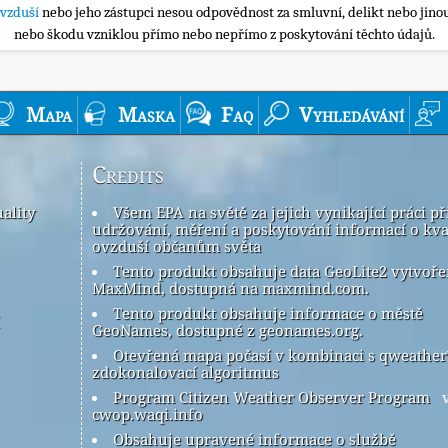
ovzduší
nebo jeho zástupci nesou odpovědnost za smluvní, delikt nebo jinou
nebo škodu vzniklou přímo nebo nepřímo z poskytování těchto údajů.
Mapa
Maska
Faq
Vyhledávání
Credits
ality
Všem EPA na světě za jejich vynikající práci př
udržování, měření a poskytování informací o kva
ovzduší občanům světa
Tento produkt obsahuje data GeoLite2 vytvoř
MaxMind, dostupná na maxmind.com.
Tento produkt obsahuje informace o městě
GeoNames, dostupné z geonames.org.
Otevřená mapa počasí v kombinaci s qweathe
zdokonalovací algoritmus
Program Citizen Weather Observer Program
v
cwop.waqi.info
Obsahuje upravené informace o službě