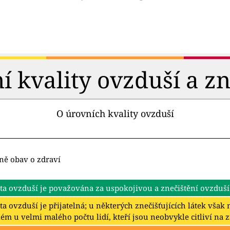
 kvality ovzduší a zn
O úrovních kvality ovzduší
ně obav o zdraví
ta ovzduší je považována za uspokojivou a znečištění ovzduší
ta ovzduší je přijatelná; u některých znečišťujících látek vša
ém u velmi malého počtu lidí, kteří jsou neobvykle citliví na 