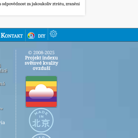
 odpovědnost za jakoukoliv ztrátu, zranění
Kontakt
diy
© 2008-2025
Projekt indexu
světové kvality
i
ovzduší
litě
ená
r™
ia