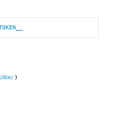
TOKEN__
i/doc/
)