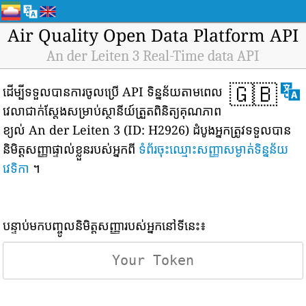
Air Quality Open Data Platform API
An der Leiten 3 Real-Time data API
🇬🇧
ដើម្បីទទួលបានការចូលប្រើ API ទិន្នន័យតាមពេល
វេលាជាក់ស្តែងសម្រាប់ស្ថានីយ៍ត្រួតពិនិត្យគុណភាព
ខ្យល់ An der Leiten 3 (ID: H2926) ដំបូងអ្នកត្រូវទទួលបាន
និមិត្តសញ្ញាផ្ទាល់ខ្លួនរបស់អ្នកពី
ទំព័រចុះឈ្មោះសញ្ញាសម្ងាត់ទិន្នន័យ
វេទិកា
។
បន្ទាប់មកបញ្ចូលនិមិត្តសញ្ញារបស់អ្នកនៅទីនេះ៖