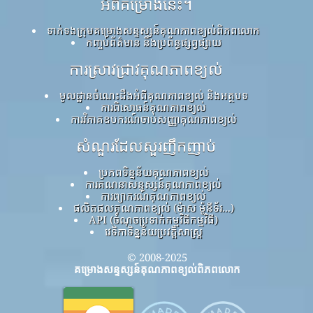
អំពីគម្រោងនេះ។
ទាក់ទងក្រុមគម្រោងសន្ទស្សន៍គុណភាពខ្យល់ពិភពលោក
កញ្ចប់ព័ត៌មាន និងប្រព័ន្ធផ្សព្វផ្សាយ
ការស្រាវជ្រាវគុណភាពខ្យល់
មូលដ្ឋានចំណេះដឹងអំពីគុណភាពខ្យល់ និងអត្ថបទ
ការពិសោធន៍គុណភាពខ្យល់
ការវិភាគឧបករណ៍ចាប់សញ្ញាគុណភាពខ្យល់
សំណួរដែលសួរញឹកញាប់
ប្រភពទិន្នន័យគុណភាពខ្យល់
ការគណនាសន្ទស្សន៍គុណភាពខ្យល់
ការព្យាករណ៍គុណភាពខ្យល់
ផលិតផលគុណភាពខ្យល់ (ម៉ាស ម៉ូនីទ័រ...)
API (ចំណុចប្រទាក់កម្មវិធីកម្មវិធី)
វេទិកាទិន្នន័យប្រវត្តិសាស្ត្រ
© 2008-2025
គម្រោងសន្ទស្សន៍គុណភាពខ្យល់ពិភពលោក