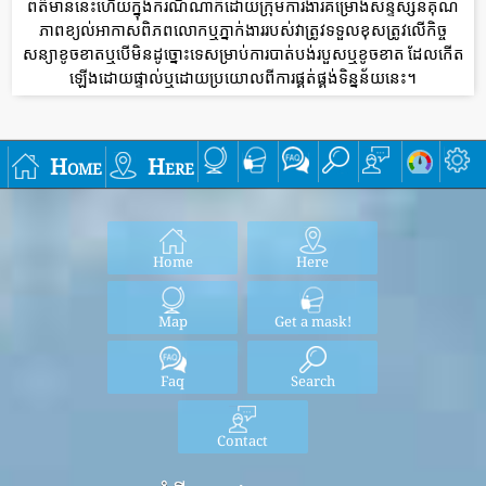
ព័ត៌មាននេះហើយក្នុងករណីណាក៏ដោយក្រុមការងារគម្រោងសន្ទស្សន៍គុណ
ភាពខ្យល់អាកាសពិភពលោកឬភ្នាក់ងាររបស់វាត្រូវទទួលខុសត្រូវលើកិច្ច
សន្យាខូចខាតឬបើមិនដូច្នោះទេសម្រាប់ការបាត់បង់របួសឬខូចខាត ដែលកើត
ឡើងដោយផ្ទាល់ឬដោយប្រយោលពីការផ្គត់ផ្គង់ទិន្នន័យនេះ។
Home
Here
Home
Here
Map
Get a mask!
Faq
Search
Contact