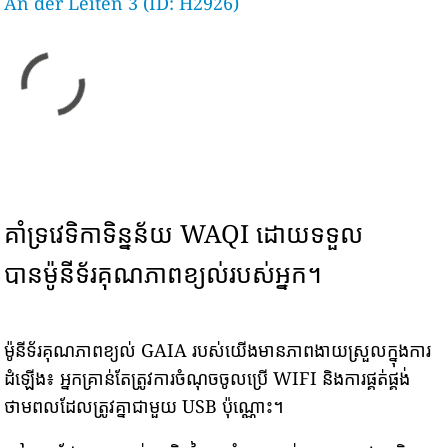
An der Leiten 3 (ID: H2926)
គាំទ្រវេទិកាទិន្នន័យ WAQI ដោយទទួល
បានម៉ូនីទ័រគុណភាពខ្យល់របស់អ្នក។
ម៉ូនីទ័រគុណភាពខ្យល់ GAIA របស់យើងមានភាពងាយស្រួលក្នុងការ
ដំឡើង៖ អ្នកគ្រាន់តែត្រូវការចំណុចចូលប្រើ WIFI និងការផ្គត់ផ្គង់
ថាមពលដែលត្រូវគ្នាជាមួយ USB ប៉ុណ្ណោះ។