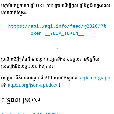
បន្ទាប់មកអ្នកអាចប្រើ URL ខាងក្រោមដើម្បីចូលប្រើទិន្នន័យក្នុងពេល
វេលាជាក់ស្តែង៖
https://api.waqi.info/feed/@2926/?t
oken=__YOUR_TOKEN__
.
ប្រសិនបើអ្វីៗដំណើរការល្អ នោះអ្នកនឹងអាចទទួលបានទិន្នន័យ
ស្រដៀងនឹងលទ្ធផលខាងក្រោម៖
(សម្រាប់ព័ត៌មានបន្ថែមអំពី API សូមពិនិត្យមើល
aqicn.org/api/
និង
aqicn.org/json-api/doc/
)
លទ្ធផល JSON៖