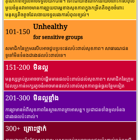
គុណភាពខ្យល់អាចទទួលយកបាន។ ទោះជាយ៉ាងណាក៏ដោយចំពោះការបំពុល
មួយចំនួនវាអាចមានការព្រួយបារម្ភខាងសុខភាពក្នុងកម្រិតតិចតួចចំពោះ
មនុស្សតិចតួចដែលងាយទទួលរងការបំពុលខ្យល់។
Unhealthy
101-150
for sensitive groups
សមាជិកនៃក្រុមរសើបអាចជួបប្រទះផលប៉ះពាល់សុខភាព។ សាធារណជន​
ទូទៅ​មិន​ទំនង​ជា​រង​ផល​ប៉ះពាល់​ទេ។
151-200
មិនល្អ
មនុស្សគ្រប់រូបអាចចាប់ផ្តើមមានផលប៉ះពាល់ដល់សុខភាព។ សមាជិកនៃក្រុម
ដែលប្រកាន់អក្សរតូចធំអាចមានផលប៉ះពាល់សុខភាពធ្ងន់ធ្ងរបន្ថែមទៀត
201-300
មិនល្អខ្លាំង
ការព្រមានអំពីសុខភាពនៃស្ថានភាពគ្រាអាសន្ន។ ប្រជាជនទាំងមូលទំនង
ជារងផលប៉ះពាល់។
300+
គ្រោះថ្នាក់
ការប្រុងប្រយ័ត្នផ្នែកសុខភាព: មនុស្សគ្រប់រូបអាចមានផលប៉ះពាល់ធ្ងន់ធ្ងរលើ