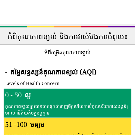
អំពីគុណភាពខ្យល់ និងការវាស់វែងការបំពុល៖
អំពីកម្រិតគុណភាពខ្យល់
-
តម្លៃសន្ទស្សន៍គុណភាពខ្យល់ (AQI)
Levels of Health Concern
0 - 50
ល្អ
គុណភាពខ្យល់ត្រូវបានចាត់ទុកថាពេញចិត្តហើយការបំពុលបរិយាកាសបង្កឱ្យ
មានហានិភ័យតិចតួចឬគ្មាន
51 -100
មធ្យម