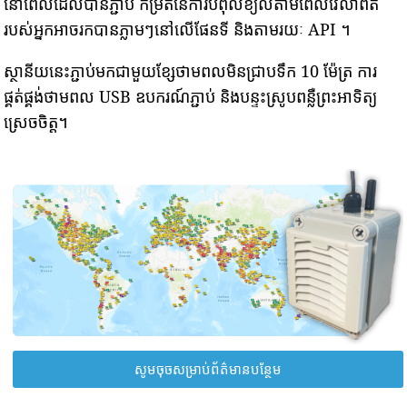
នៅពេលដែលបានភ្ជាប់ កម្រិតនៃការបំពុលខ្យល់តាមពេលវេលាពិត
របស់អ្នកអាចរកបានភ្លាមៗនៅលើផែនទី និងតាមរយៈ API ។
ស្ថានីយនេះភ្ជាប់មកជាមួយខ្សែថាមពលមិនជ្រាបទឹក 10 ម៉ែត្រ ការ
ផ្គត់ផ្គង់ថាមពល USB ឧបករណ៍ភ្ជាប់ និងបន្ទះស្រូបពន្លឺព្រះអាទិត្យ
ស្រេចចិត្ត។
សូមចុចសម្រាប់ព័ត៌មានបន្ថែម