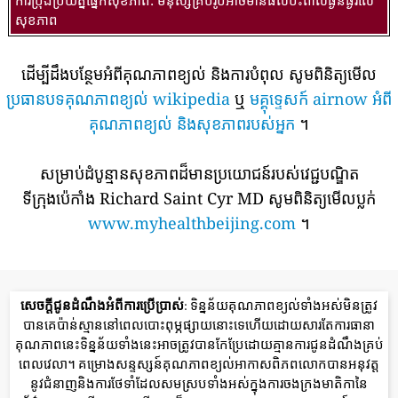
សុខភាព
ដើម្បីដឹងបន្ថែមអំពីគុណភាពខ្យល់ និងការបំពុល សូមពិនិត្យមើល
ប្រធានបទគុណភាពខ្យល់ wikipedia
ឬ
មគ្គុទ្ទេសក៍ airnow អំពី
គុណភាពខ្យល់ និងសុខភាពរបស់អ្នក
។
សម្រាប់ដំបូន្មានសុខភាពដ៏មានប្រយោជន៍របស់វេជ្ជបណ្ឌិត
ទីក្រុងប៉េកាំង Richard Saint Cyr MD សូមពិនិត្យមើលប្លក់
www.myhealthbeijing.com
។
សេចក្តីជូនដំណឹងអំពីការប្រើប្រាស់
: ទិន្នន័យគុណភាពខ្យល់ទាំងអស់មិនត្រូវ
បានគេប៉ាន់ស្មាននៅពេលបោះពុម្ភផ្សាយនោះទេហើយដោយសារតែការធានា
គុណភាពនេះទិន្នន័យទាំងនេះអាចត្រូវបានកែប្រែដោយគ្មានការជូនដំណឹងគ្រប់
ពេលវេលា។ គម្រោងសន្ទស្សន៍គុណភាពខ្យល់អាកាសពិភពលោកបានអនុវត្ត
នូវជំនាញនិងការថែទាំដែលសមស្របទាំងអស់ក្នុងការចងក្រងមាតិកានៃ