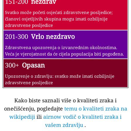
151-200
nezdrav
Svatko može početi osjećati zdravstvene posljedice;
članovi osjetljivih skupina mogu imati ozbiljnije
zdravstvene posljedice
201-300
Vrlo nezdravo
Zdravstvena upozorenja o izvanrednim okolnostima.
Veća je vjerojatnost da će cijela populacija biti pogođena.
300+
Opasan
Upozorenje o zdravlju: svatko može imati ozbiljnije
zdravstvene posljedice
Kako biste saznali više o kvaliteti zraka i
onečišćenju, pogledajte
temu o kvaliteti zraka na
wikipediji
ili
airnow vodič o kvaliteti zraka i
vašem zdravlju
.