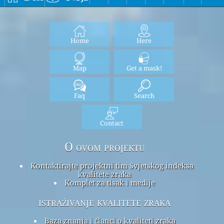
Home
Here
Map
Get a mask!
Faq
Search
Contact
O ovom projektu
Kontaktirajte projektni tim Svjetskog indeksa
kvalitete zraka
Komplet za tisak i medije
istraživanje kvalitete zraka
Baza znanja i članci o kvaliteti zraka