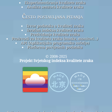
Eksperimentiranje kvalitete zraka
Analiza senzora kvalitete zraka
Često postavljana pitanja
Izvor podataka o kvaliteti zraka
Izračun indeksa kvalitete zraka
Predviđanje kvalitete zraka
Proizvodi za kvalitetu zraka (maske, monitori…)
API (Aplikacijsko programsko sučelje)
Platforma povijesnih podataka
© 2008-2025
Projekt Svjetskog indeksa kvalitete zraka