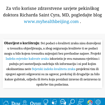
Za vrlo korisne zdravstvene savjete pekinškog
doktora Richarda Saint Cyra, MD, pogledajte blog
www.myhealthbeijing.com
.
Obavijest o korištenju
: Svi podaci o kvaliteti zraka nisu dozvoljeni
u trenutku objavljivanja, a zbog osiguranja kvalitete ti se podaci
mogu u bilo kojem trenutku mijenjati bez prethodne najave. Projekt
Indeks svjetske kakvoće zraka
iskoristio je svu razumnu vještinu i
pažnju pri sastavljanju sadržaja tih informacija i ni pod kojim
okolnostima neće
Svjetski indeks kvaliteta zraka
projektni tim ili
njegovi agenti odgovorni su za ugovor, prekršaj ili drugačije za bilo
kakav gubitak, ozljedu ili štetu koja proizlazi izravno ili neizravno iz
opskrbe tim podacima.
Dom
Ovdje