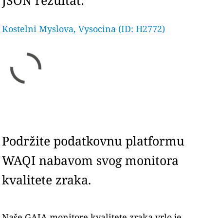
JSON rezultat:
Kostelni Myslova, Vysocina (ID: H2772)
Podržite podatkovnu platformu
WAQI nabavom svog monitora
kvalitete zraka.
Naše GAIA monitore kvalitete zraka vrlo je