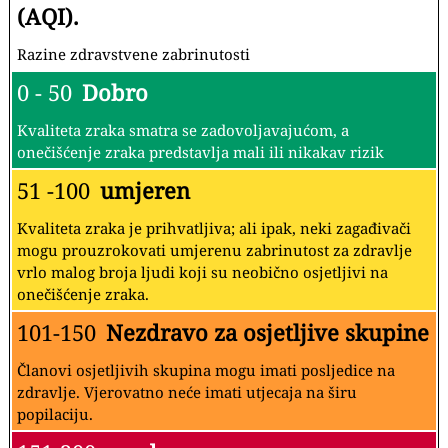
(AQI).
Razine zdravstvene zabrinutosti
0 - 50
Dobro
Kvaliteta zraka smatra se zadovoljavajućom, a
onečišćenje zraka predstavlja mali ili nikakav rizik
51 -100
umjeren
Kvaliteta zraka je prihvatljiva; ali ipak, neki zagađivači
mogu prouzrokovati umjerenu zabrinutost za zdravlje
vrlo malog broja ljudi koji su neobično osjetljivi na
onečišćenje zraka.
101-150
Nezdravo za osjetljive skupine
Članovi osjetljivih skupina mogu imati posljedice na
zdravlje. Vjerovatno neće imati utjecaja na širu
popilaciju.