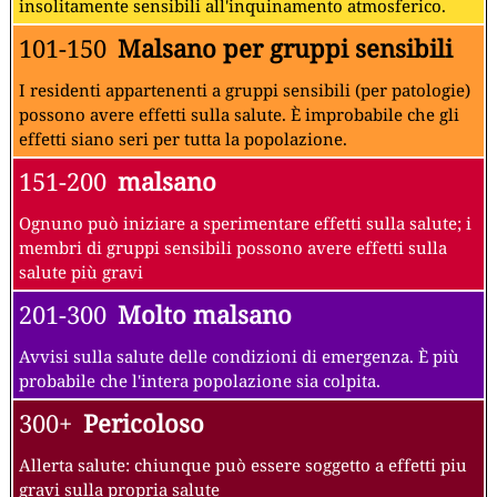
insolitamente sensibili all'inquinamento atmosferico.
101-150
Malsano per gruppi sensibili
I residenti appartenenti a gruppi sensibili (per patologie)
possono avere effetti sulla salute. È improbabile che gli
effetti siano seri per tutta la popolazione.
151-200
malsano
Ognuno può iniziare a sperimentare effetti sulla salute; i
membri di gruppi sensibili possono avere effetti sulla
salute più gravi
201-300
Molto malsano
Avvisi sulla salute delle condizioni di emergenza. È più
probabile che l'intera popolazione sia colpita.
300+
Pericoloso
Allerta salute: chiunque può essere soggetto a effetti piu
gravi sulla propria salute