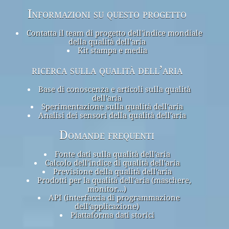
Informazioni su questo progetto
Contatta il team di progetto dell'indice mondiale
della qualità dell'aria
Kit stampa e media
ricerca sulla qualità dell’aria
Base di conoscenza e articoli sulla qualità
dell'aria
Sperimentazione sulla qualità dell'aria
Analisi dei sensori della qualità dell'aria
Domande frequenti
Fonte dati sulla qualità dell'aria
Calcolo dell'indice di qualità dell'aria
Previsione della qualità dell'aria
Prodotti per la qualità dell'aria (maschere,
monitor...)
API (interfaccia di programmazione
dell'applicazione)
Piattaforma dati storici