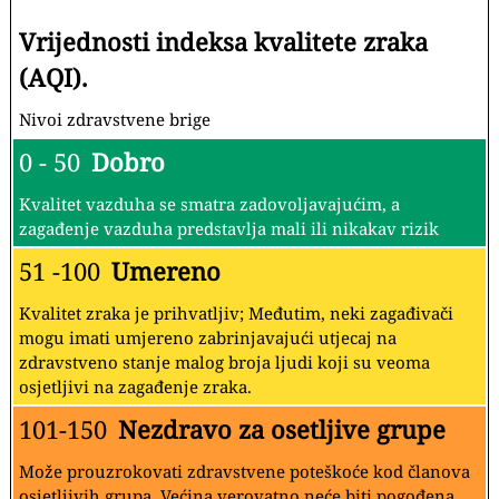
Vrijednosti indeksa kvalitete zraka
(AQI).
Nivoi zdravstvene brige
0 - 50
Dobro
Kvalitet vazduha se smatra zadovoljavajućim, a
zagađenje vazduha predstavlja mali ili nikakav rizik
51 -100
Umereno
Kvalitet zraka je prihvatljiv; Međutim, neki zagađivači
mogu imati umjereno zabrinjavajući utjecaj na
zdravstveno stanje malog broja ljudi koji su veoma
osjetljivi na zagađenje zraka.
101-150
Nezdravo za osetljive grupe
Može prouzrokovati zdravstvene poteškoće kod članova
osjetljivih grupa. Većina verovatno neće biti pogođena.