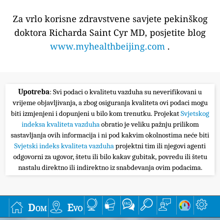
Za vrlo korisne zdravstvene savjete pekinškog
doktora Richarda Saint Cyr MD, posjetite blog
www.myhealthbeijing.com
.
Upotreba
: Svi podaci o kvalitetu vazduha su neverifikovani u
vrijeme objavljivanja, a zbog osiguranja kvaliteta ovi podaci mogu
biti izmjenjeni i dopunjeni u bilo kom trenutku. Projekat
Svjetskog
indeksa kvaliteta vazduha
obratio je veliku pažnju prilikom
sastavljanja ovih informacija i ni pod kakvim okolnostima neće biti
Svjetski indeks kvaliteta vazduha
projektni tim ili njegovi agenti
odgovorni za ugovor, štetu ili bilo kakav gubitak, povredu ili štetu
nastalu direktno ili indirektno iz snabdevanja ovim podacima.
Dom
Evo