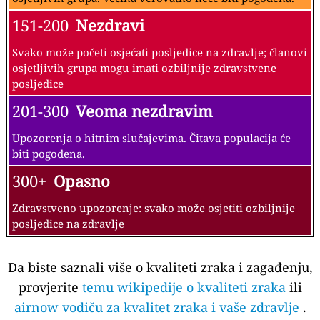
151-200
Nezdravi
Svako može početi osjećati posljedice na zdravlje; članovi
osjetljivih grupa mogu imati ozbiljnije zdravstvene
posljedice
201-300
Veoma nezdravim
Upozorenja o hitnim slučajevima. Čitava populacija će
biti pogođena.
300+
Opasno
Zdravstveno upozorenje: svako može osjetiti ozbiljnije
posljedice na zdravlje
Da biste saznali više o kvaliteti zraka i zagađenju,
provjerite
temu wikipedije o kvaliteti zraka
ili
airnow vodiču za kvalitet zraka i vaše zdravlje
.