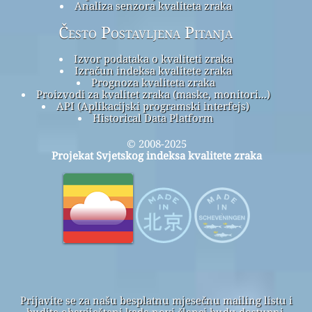
Analiza senzora kvaliteta zraka
Često Postavljena Pitanja
Izvor podataka o kvaliteti zraka
Izračun indeksa kvalitete zraka
Prognoza kvaliteta zraka
Proizvodi za kvalitet zraka (maske, monitori...)
API (Aplikacijski programski interfejs)
Historical Data Platform
© 2008-2025
Projekat Svjetskog indeksa kvalitete zraka
Prijavite se za našu besplatnu mjesečnu mailing listu i
budite obaviješteni kada novi članci budu dostupni.