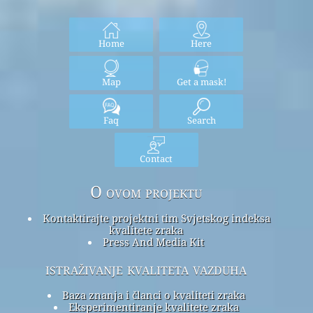
Home
Here
Map
Get a mask!
Faq
Search
Contact
O ovom projektu
Kontaktirajte projektni tim Svjetskog indeksa
kvalitete zraka
Press And Media Kit
istraživanje kvaliteta vazduha
Baza znanja i članci o kvaliteti zraka
Eksperimentiranje kvalitete zraka