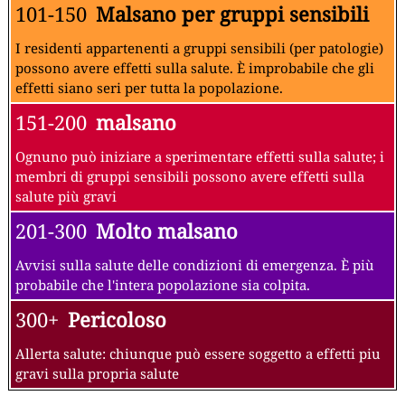
101-150
Malsano per gruppi sensibili
I residenti appartenenti a gruppi sensibili (per patologie)
possono avere effetti sulla salute. È improbabile che gli
effetti siano seri per tutta la popolazione.
151-200
malsano
Ognuno può iniziare a sperimentare effetti sulla salute; i
membri di gruppi sensibili possono avere effetti sulla
salute più gravi
201-300
Molto malsano
Avvisi sulla salute delle condizioni di emergenza. È più
probabile che l'intera popolazione sia colpita.
300+
Pericoloso
Allerta salute: chiunque può essere soggetto a effetti piu
gravi sulla propria salute