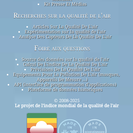
Kit Presse Et Médias
Recherches sur la qualité de l'air
Articles Sur La Qualité De L'air
Expérimentation sur la qualité de l'air
Analyse Des Capteurs De La Qualité De L'air
Foire aux questions
Source des données sur la qualité de l'air
Calcul De L'indice De La Qualité De L'air
Prévisions De La Qualité De L'air
Equipements Pour La Pollution De L'air (masques,
Appareils De Mesure ...)
API (interface de programmation d'applications)
Plateforme de données historiques
© 2008-2025
Le projet de l'indice mondial de la qualité de l'air