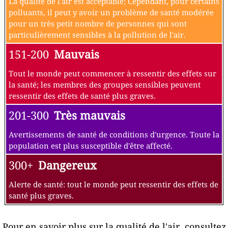
La qualité de l'air est acceptable; Cependant, pour certains
polluants, il peut y avoir un problème de santé modérée
pour un très petit nombre de personnes qui sont
particulièrement sensibles à la pollution de l'air.
151-200
Mauvais
Tout le monde peut commencer à ressentir des effets sur
la santé; les membres des groupes sensibles peuvent
ressentir des effets de santé plus graves.
201-300
Très mauvais
Avertissements de santé de conditions d'urgence. Toute la
population est plus susceptible d'être affecté.
300+
Dangereux
Alerte de santé: tout le monde peut ressentir des effets de
santé plus graves.
Pour en savoir plus sur la qualité de l'air, consultez