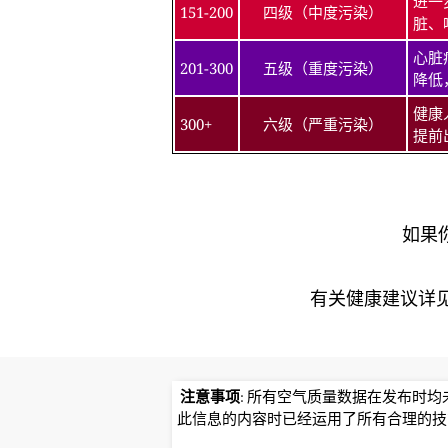
进一
151-200
四级（中度污染）
脏、
心脏
201-300
五级（重度污染）
降低
健康
300+
六级（严重污染）
提前
如果
有关健康建议详见北京
注意事项
: 所有空气质量数据在发布时
此信息的内容时已经运用了所有合理的技