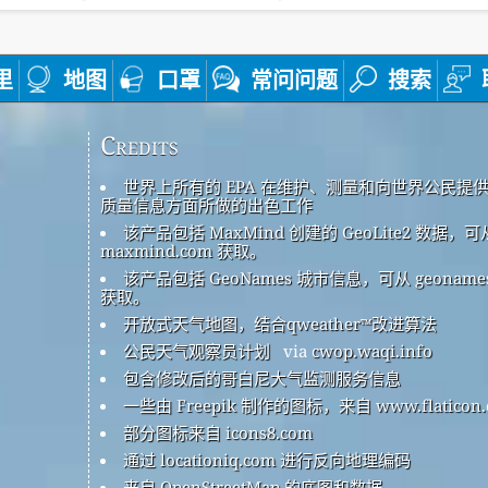
里
地图
口罩
常问问题
搜索
Credits
世界上所有的 EPA 在维护、测量和向世界公民提
质量信息方面所做的出色工作
该产品包括 MaxMind 创建的 GeoLite2 数据，可
maxmind.com 获取。
该产品包括 GeoNames 城市信息，可从 geonames
获取。
开放式天气地图，结合qweather™改进算法
公民天气观察员计划
via
cwop.waqi.info
包含修改后的哥白尼大气监测服务信息
一些由 Freepik 制作的图标，来自 www.flaticon.
部分图标来自 icons8.com
通过 locationiq.com 进行反向地理编码
来自 OpenStreetMap 的底图和数据。