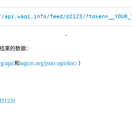
//api.waqi.info/feed/@2123/?token=__YOUR_
.
结果的数据：
g/api/
和
aqicn.org/json-api/doc/
）
123)