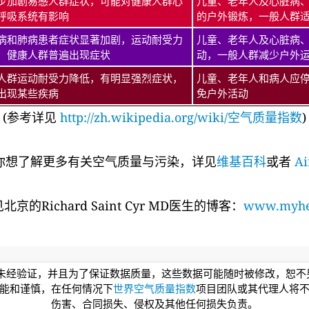
步加剧易感人群症状，可能对健康人群心
儿童、老年人及心脏病
呼吸系统有影响
的户外锻炼，一般人群
病和肺病患者症状显著加剧，运动耐受力
儿童、老年人及心脏病
，健康人群普遍出现症状
动，一般人群减少户外
人群运动耐受力降低，有明显强烈症状，
儿童、老年人和病人应
出现某些疾病
免户外活动
(参考详见
http://zh.wikipedia.org/wiki/空气质量指数
)
你想了解更多有关空气质量与污染，详见
维基百科
或者
Ai
的Richard Saint Cyr MD医生的博客：
www.myhea
均未经验证，并且为了保证数据质量，这些数据可能随时被修改，恕
能和谨慎，在任何情况下
世界空气质量指数
项目团队或其代理人将
伤害、合同损失、侵权及其他任何损失负责。