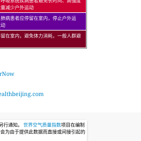
、呼吸系统疾病患者避免长时间、高强度
适量减少户外运动
、肺病患者应停留在室内，停止户外运
运动
停留在室内，避免体力消耗，一般人群避
rNow
lthbeijing.com
不另行通知。
世界空气质量指数
项目在编制
不会为由于提供此数据而直接或间接引起的