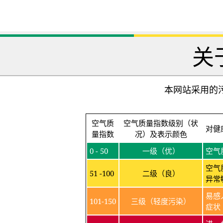
关
本网站采用的污
空气质
空气质量指数级别（状
对健
量指数
况）及表示颜色
0 - 50
一级（优）
空气
空气
51 -100
二级（良）
异常
易感
101-150
三级（轻度污染）
症状