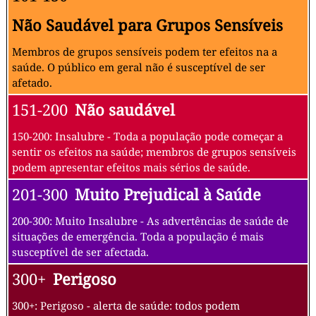
Não Saudável para Grupos Sensíveis
Membros de grupos sensíveis podem ter efeitos na a
saúde. O público em geral não é susceptível de ser
afetado.
151-200
Não saudável
150-200: Insalubre - Toda a população pode começar a
sentir os efeitos na saúde; membros de grupos sensíveis
podem apresentar efeitos mais sérios de saúde.
201-300
Muito Prejudical à Saúde
200-300: Muito Insalubre - As advertências de saúde de
situações de emergência. Toda a população é mais
susceptível de ser afectada.
300+
Perigoso
300+: Perigoso - alerta de saúde: todos podem