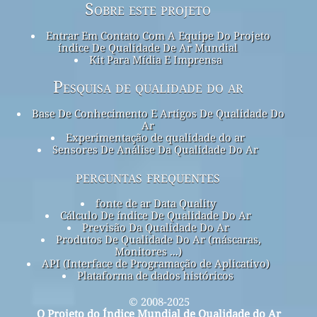
Sobre este projeto
Entrar Em Contato Com A Equipe Do Projeto
índice De Qualidade De Ar Mundial
Kit Para Mídia E Imprensa
Pesquisa de qualidade do ar
Base De Conhecimento E Artigos De Qualidade Do
Ar
Experimentação de qualidade do ar
Sensores De Análise Da Qualidade Do Ar
perguntas frequentes
fonte de ar Data Quality
Cálculo De índice De Qualidade Do Ar
Previsão Da Qualidade Do Ar
Produtos De Qualidade Do Ar (máscaras,
Monitores ...)
API (Interface de Programação de Aplicativo)
Plataforma de dados históricos
© 2008-2025
O Projeto do Índice Mundial de Qualidade do Ar