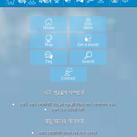
বাড়ি
এখানে
Home
Here
Map
Get a mask!
Faq
Search
Contact
এই প্রকল্প সম্পর্কে
ওয়ার্ল্ড এয়ার কোয়ালিটি ইনডেক্স প্রজেক্ট টিমের সাথে যোগাযোগ করুন
প্রেস এবং মিডিয়া কিট
বায়ু মানের গবেষণা
এয়ার কোয়ালিটি নলেজ বেস এবং প্রবন্ধ