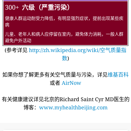
300+
六级（严重污染）
健康人群运动耐受力降低，有明显强烈症状，提前出现某些疾
病
儿童、老年人和病人应停留在室内，避免体力消耗，一般人群
避免户外活动
(参考详见
http://zh.wikipedia.org/wiki/空气质量指
数
)
如果你想了解更多有关空气质量与污染，详见
维基百科
或者
AirNow
有关健康建议详见北京的Richard Saint Cyr MD医生的
博客：
www.myhealthbeijing.com