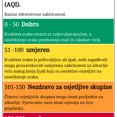
(AQI).
Razine zdravstvene zabrinutosti
0 - 50
Dobro
Kvaliteta zraka smatra se zadovoljavajućom, a
onečišćenje zraka predstavlja mali ili nikakav rizik
51 -100
umjeren
Kvaliteta zraka je prihvatljiva; ali ipak, neki zagađivači
mogu prouzrokovati umjerenu zabrinutost za zdravlje
vrlo malog broja ljudi koji su neobično osjetljivi na
onečišćenje zraka.
101-150
Nezdravo za osjetljive skupine
Članovi osjetljivih skupina mogu imati posljedice na
zdravlje. Vjerovatno neće imati utjecaja na širu
popilaciju.