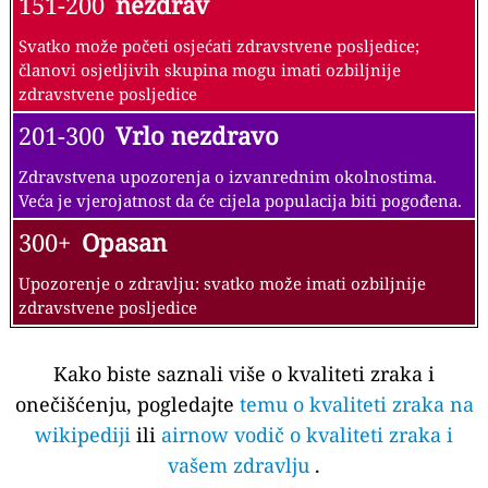
151-200
nezdrav
Svatko može početi osjećati zdravstvene posljedice;
članovi osjetljivih skupina mogu imati ozbiljnije
zdravstvene posljedice
201-300
Vrlo nezdravo
Zdravstvena upozorenja o izvanrednim okolnostima.
Veća je vjerojatnost da će cijela populacija biti pogođena.
300+
Opasan
Upozorenje o zdravlju: svatko može imati ozbiljnije
zdravstvene posljedice
Kako biste saznali više o kvaliteti zraka i
onečišćenju, pogledajte
temu o kvaliteti zraka na
wikipediji
ili
airnow vodič o kvaliteti zraka i
vašem zdravlju
.