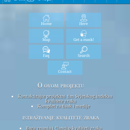
Home
Here
Map
Get a mask!
Faq
Search
Contact
O ovom projektu
Kontaktirajte projektni tim Svjetskog indeksa
kvalitete zraka
Komplet za tisak i medije
istraživanje kvalitete zraka
Baza znanja i članci o kvaliteti zraka