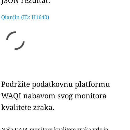
JSON rezultat:
Qianjin (ID: H1640)
Podržite podatkovnu platformu
WAQI nabavom svog monitora
kvalitete zraka.
Naše GAIA monitore kvalitete zraka vrlo je