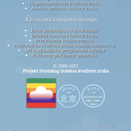
Eksperimentiranje kvalitete zraka
Analiza senzora kvalitete zraka
Često postavljana pitanja
Izvor podataka o kvaliteti zraka
Izračun indeksa kvalitete zraka
Predviđanje kvalitete zraka
Proizvodi za kvalitetu zraka (maske, monitori…)
API (Aplikacijsko programsko sučelje)
Platforma povijesnih podataka
© 2008-2025
Projekt Svjetskog indeksa kvalitete zraka