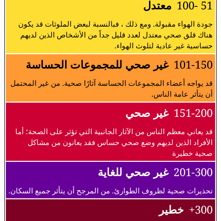
51 -100
معتدل
جودة الهواء مقبولة. ومع ذلك ، فبالنسبة لبعض الملوثات قد يكون
هناك قلق صحي معتدل لعدد قليل جداً من الأشخاص الذين لديهم
حساسية غير عادية لتلوث الهواء.
101-150
غير صحي للمجموعات الحساسة
قد يواجه أعضاء المجموعات الحساسة آثارًا صحية. من غير المحتمل
أن يتأثر عامة الناس.
151-200
غير صحي
قد يعاني معظم الناس من الآثار الجانبية التي تؤثر على الصحة؛ أما
الأفراد الذين لديهم وضع صحي حساس فقد يعانون من مشاكل
صحية خطيرة
201-300
غير صحي للغاية
تحذيرات صحية لظروف الطوارئ. من المرجح أن يتأثر جميع السكان.
300+
خطير