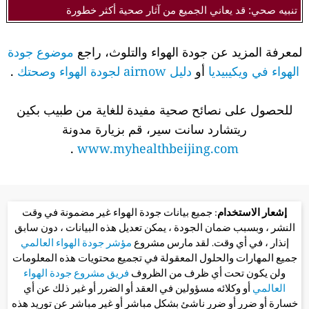
تنبيه صحي: قد يعاني الجميع من آثار صحية أكثر خطورة
لمعرفة المزيد عن جودة الهواء والتلوث، راجع
موضوع جودة
الهواء في ويكيبيديا
أو
دليل airnow لجودة الهواء وصحتك
.
للحصول على نصائح صحية مفيدة للغاية من طبيب بكين
ريتشارد سانت سير، قم بزيارة مدونة
.
www.myhealthbeijing.com
إشعار الاستخدام
: جميع بيانات جودة الهواء غير مضمونة في وقت
النشر ، وبسبب ضمان الجودة ، يمكن تعديل هذه البيانات ، دون سابق
إنذار ، في أي وقت. لقد مارس مشروع
مؤشر جودة الهواء العالمي
جميع المهارات والحلول المعقولة في تجميع محتويات هذه المعلومات
ولن يكون تحت أي ظرف من الظروف
فريق مشروع جودة الهواء
العالمي
أو وكلائه مسؤولين في العقد أو الضرر أو غير ذلك عن أي
خسارة أو ضرر أو ضرر ناشئ بشكل مباشر أو غير مباشر عن توريد هذه