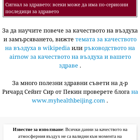
Сигнал за здравето: всеки може да има по-сериозни
последици за здравето
За да научите повече за качеството на въздуха
и замърсяването, вижте
темата за качеството
на въздуха в wikipedia
или
ръководството на
airnow за качеството на въздуха и вашето
здраве
.
За много полезни здравни съвети на д-р
Ричард Сейнт Сир от Пекин проверете блога
на
www.myhealthbeijing.com
.
Известие за използване
: Всички данни за качеството на
атмосферния въздух не са валидни към момента на