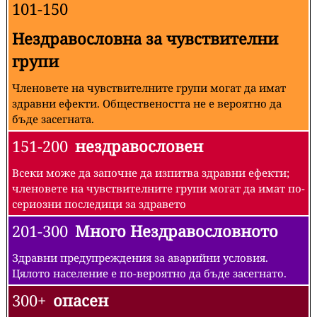
101-150
Нездравословна за чувствителни
групи
Членовете на чувствителните групи могат да имат
здравни ефекти. Обществеността не е вероятно да
бъде засегната.
151-200
нездравословен
Всеки може да започне да изпитва здравни ефекти;
членовете на чувствителните групи могат да имат по-
сериозни последици за здравето
201-300
Много Нездравословното
Здравни предупреждения за аварийни условия.
Цялото население е по-вероятно да бъде засегнато.
300+
опасен