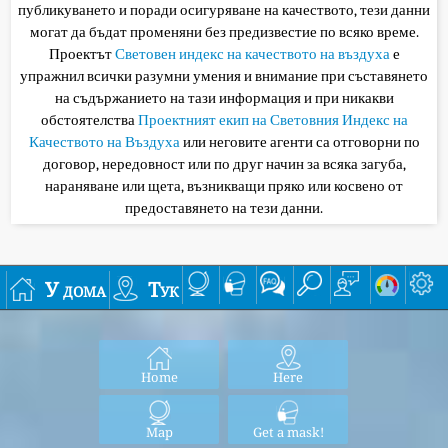
публикуването и поради осигуряване на качеството, тези данни
могат да бъдат променяни без предизвестие по всяко време.
Проектът
Световен индекс на качеството на въздуха
е
упражнил всички разумни умения и внимание при съставянето
на съдържанието на тази информация и при никакви
обстоятелства
Проектният екип на Световния Индекс на
Качеството на Въздуха
или неговите агенти са отговорни по
договор, нередовност или по друг начин за всяка загуба,
нараняване или щета, възникващи пряко или косвено от
предоставянето на тези данни.
У дома
Тук
Home
Here
Map
Get a mask!