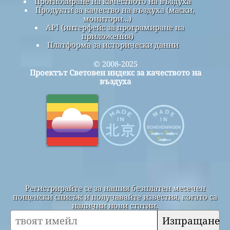
Прогнозиране на качеството на въздуха
Продукти за качество на въздуха (маски,
монитори...)
API (интерфейс за програмиране на
приложения)
Платформа за исторически данни
© 2008-2025
Проектът Световен индекс за качеството на
въздуха
Регистрирайте се за нашия безплатен месечен
пощенски списък и получавайте известия, когато са
налични нови статии.
Изпращане