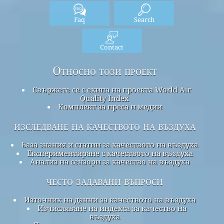
Faq
Search
Contact
Относно този проект
Свържете се с екипа на проекта World Air
Quality Index
Комплект за преса и медии
изследване на качеството на въздуха
База знания и статии за качеството на въздуха
Експериментиране с качеството на въздуха
Анализ на сензори за качество на въздуха
често задавани въпроси
Източник на данни за качеството на въздуха
Изчисляване на индекса за качество на
въздуха