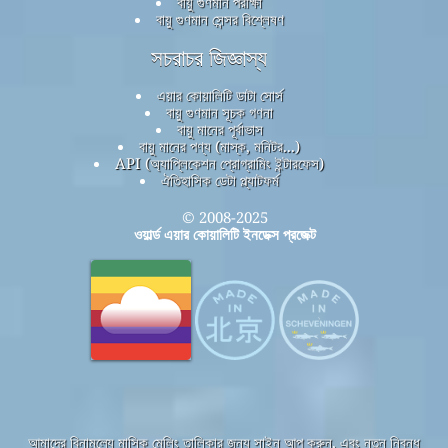
বায়ু গুণমান পরীক্ষা
বায়ু গুণমান সেন্সর বিশ্লেষণ
সচরাচর জিজ্ঞাস্য
এয়ার কোয়ালিটি ডাটা সোর্স
বায়ু গুণমান সূচক গণনা
বায়ু মানের পূর্বাভাস
বায়ু মানের পণ্য (মাস্ক, মনিটর...)
API (অ্যাপ্লিকেশন প্রোগ্রামিং ইন্টারফেস)
ঐতিহাসিক ডেটা প্ল্যাটফর্ম
© 2008-2025
ওয়ার্ল্ড এয়ার কোয়ালিটি ইনডেক্স প্রজেক্ট
আমাদের বিনামূল্যে মাসিক মেলিং তালিকার জন্য সাইন আপ করুন, এবং নতুন নিবন্ধ