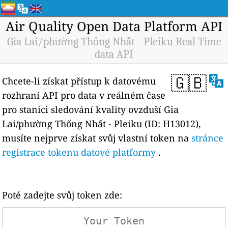
Air Quality Open Data Platform API
Gia Lai/phường Thống Nhất - Pleiku Real-Time
data API
🇬🇧
Chcete-li získat přístup k datovému
rozhraní API pro data v reálném čase
pro stanici sledování kvality ovzduší Gia
Lai/phường Thống Nhất - Pleiku (ID: H13012),
musíte nejprve získat svůj vlastní token na
stránce
registrace tokenu datové platformy
.
Poté zadejte svůj token zde: