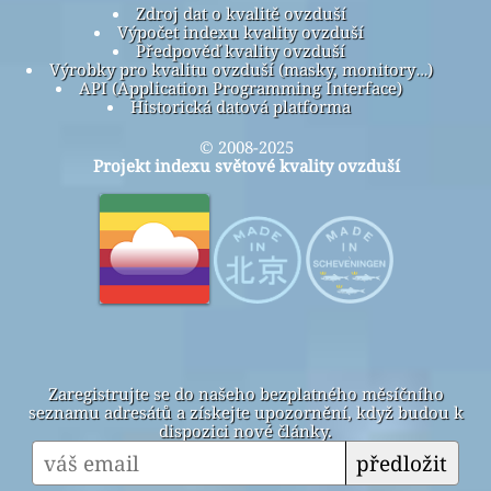
Zdroj dat o kvalitě ovzduší
Výpočet indexu kvality ovzduší
Předpověď kvality ovzduší
Výrobky pro kvalitu ovzduší (masky, monitory…)
API (Application Programming Interface)
Historická datová platforma
© 2008-2025
Projekt indexu světové kvality ovzduší
Zaregistrujte se do našeho bezplatného měsíčního
seznamu adresátů a získejte upozornění, když budou k
dispozici nové články.
předložit