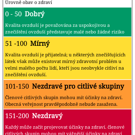
Úrovně obav o zdraví
0 - 50
Dobrý
Kvalita ovzduší je považována za uspokojivou a
znečištění ovzduší představuje malé nebo žádné riziko
51 -100
Mírný
Kvalita ovzduší je přijatelná; u některých znečišťujících
látek však může existovat mírný zdravotní problém u
velmi malého počtu lidí, kteří jsou neobvykle citliví na
znečištění ovzduší.
101-150
Nezdravé pro citlivé skupiny
Členové citlivých skupin mohou mít účinky na zdraví.
Obecná veřejnost pravděpodobně nebude zasažena.
151-200
Nezdravý
Každý může začít projevovat účinky na zdraví. členové
citlivých skupin mohou mít vážnější účinky na zdraví