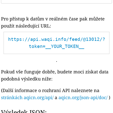
Pro přístup k datům v reálném čase pak můžete
použít následující URL:
https://api.waqi.info/feed/@13012/?
token=__YOUR_TOKEN__
.
Pokud vše funguje dobře, budete moci získat data
podobná výsledku níže:
(Další informace o rozhraní API naleznete na
stránkách aqicn.org/api/
a
aqicn.org/json-api/doc/
)
Výsledek JSON: