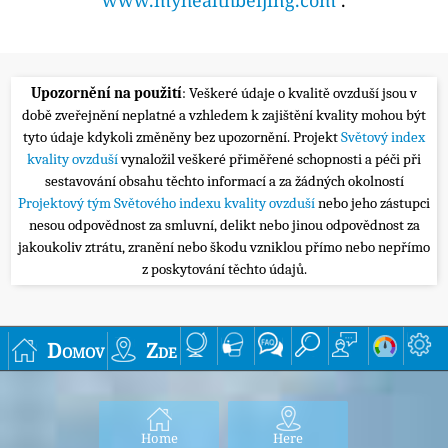
Upozornění na použití
: Veškeré údaje o kvalitě ovzduší jsou v
době zveřejnění neplatné a vzhledem k zajištění kvality mohou být
tyto údaje kdykoli změněny bez upozornění. Projekt
Světový index
kvality ovzduší
vynaložil veškeré přiměřené schopnosti a péči při
sestavování obsahu těchto informací a za žádných okolností
Projektový tým Světového indexu kvality ovzduší
nebo jeho zástupci
nesou odpovědnost za smluvní, delikt nebo jinou odpovědnost za
jakoukoliv ztrátu, zranění nebo škodu vzniklou přímo nebo nepřímo
z poskytování těchto údajů.
Domov
Zde
Home
Here