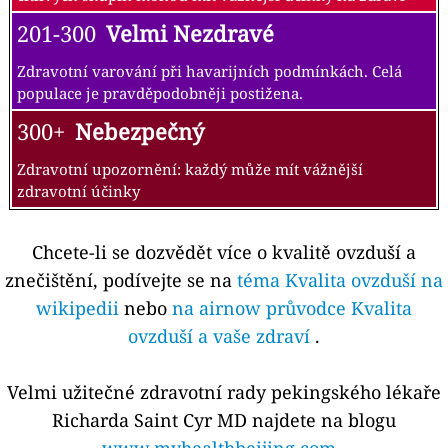
201-300
Velmi Nezdravé
Zdravotní varování při havarijních podmínkách. Celá
populace je pravděpodobněji postižena.
300+
Nebezpečný
Zdravotní upozornění: každý může mít vážnější
zdravotní účinky
Chcete-li se dozvědět více o kvalitě ovzduší a
znečištění, podívejte se na
téma Kvalita ovzduší na
wikipedii
nebo
na airnow průvodce Kvalita
ovzduší a vaše zdraví
.
Velmi užitečné zdravotní rady pekingského lékaře
Richarda Saint Cyr MD najdete na blogu
www.myhealthbeijing.com
.