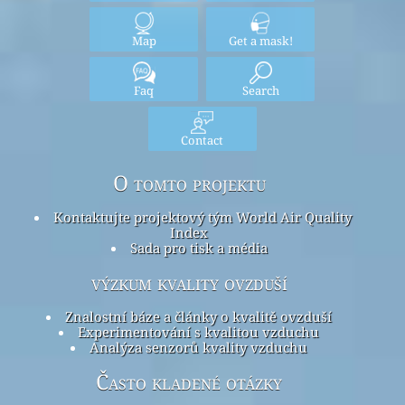
Map
Get a mask!
Faq
Search
Contact
O tomto projektu
Kontaktujte projektový tým World Air Quality
Index
Sada pro tisk a média
výzkum kvality ovzduší
Znalostní báze a články o kvalitě ovzduší
Experimentování s kvalitou vzduchu
Analýza senzorů kvality vzduchu
Často kladené otázky