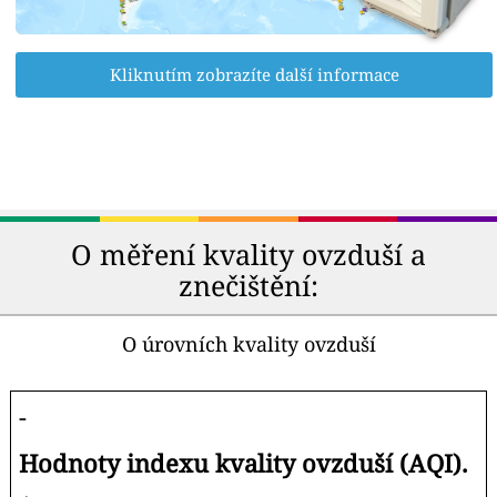
Kliknutím zobrazíte další informace
O měření kvality ovzduší a
znečištění:
O úrovních kvality ovzduší
-
Hodnoty indexu kvality ovzduší (AQI).