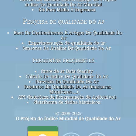
índice De Qualidade De Ar Mundial
Kit Para Mídia E Imprensa
Pesquisa de qualidade do ar
Base De Conhecimento E Artigos De Qualidade Do
Ar
Experimentação de qualidade do ar
Sensores De Análise Da Qualidade Do Ar
perguntas frequentes
fonte de ar Data Quality
Cálculo De índice De Qualidade Do Ar
Previsão Da Qualidade Do Ar
Produtos De Qualidade Do Ar (máscaras,
Monitores ...)
API (Interface de Programação de Aplicativo)
Plataforma de dados históricos
© 2008-2025
O Projeto do Índice Mundial de Qualidade do Ar