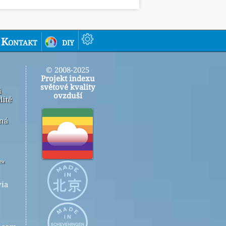
Kontakt
diy
© 2008-2025
Projekt indexu
světové kvality
i
ovzduší
litě
ená
r™
ia