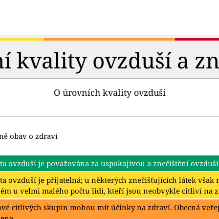
 kvality ovzduší a zn
O úrovních kvality ovzduší
ně obav o zdraví
ta ovzduší je považována za uspokojivou a znečištění ovzduší
ta ovzduší je přijatelná; u některých znečišťujících látek vša
ém u velmi malého počtu lidí, kteří jsou neobvykle citliví na 
ové citlivých skupin mohou mít účinky na zdraví. Obecná veř
žena.