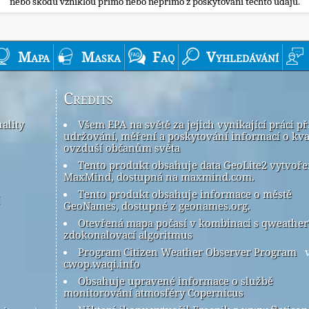
nebo škodu vzniklou přímo nebo nepřímo z poskytování těchto údajů.
Mapa
Maska
Faq
Vyhledávání
Credits
ality
Všem EPA na světě za jejich vynikající práci př
udržování, měření a poskytování informací o kva
ovzduší občanům světa
Tento produkt obsahuje data GeoLite2 vytvoř
MaxMind, dostupná na maxmind.com.
Tento produkt obsahuje informace o městě
GeoNames, dostupné z geonames.org.
Otevřená mapa počasí v kombinaci s qweathe
zdokonalovací algoritmus
Program Citizen Weather Observer Program
v
cwop.waqi.info
Obsahuje upravené informace o službě
monitorování atmosféry Copernicus