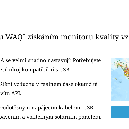
u WAQI získáním monitoru kvality v
A se velmi snadno nastavují: Potřebujete
cí zdroj kompatibilní s USB.
čištění vzduchu v reálném čase okamžitě
tvím API.
m vodotěsným napájecím kabelem, USB
bavením a volitelným solárním panelem.