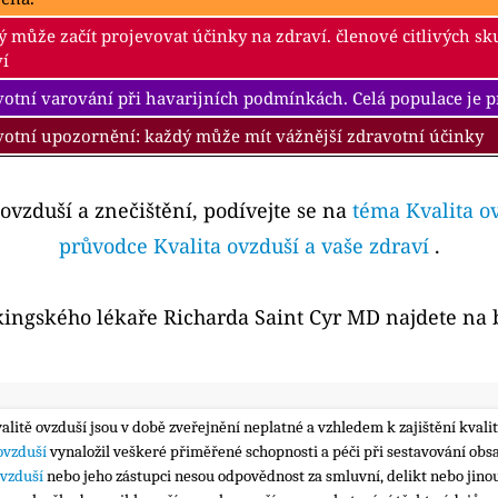
 může začít projevovat účinky na zdraví. členové citlivých s
ví
otní varování při havarijních podmínkách. Celá populace je 
votní upozornění: každý může mít vážnější zdravotní účinky
 ovzduší a znečištění, podívejte se na
téma Kvalita o
průvodce Kvalita ovzduší a vaše zdraví
.
kingského lékaře Richarda Saint Cyr MD najdete na
valitě ovzduší jsou v době zveřejnění neplatné a vzhledem k zajištění kva
 ovzduší
vynaložil veškeré přiměřené schopnosti a péči při sestavování obs
ovzduší
nebo jeho zástupci nesou odpovědnost za smluvní, delikt nebo jinou