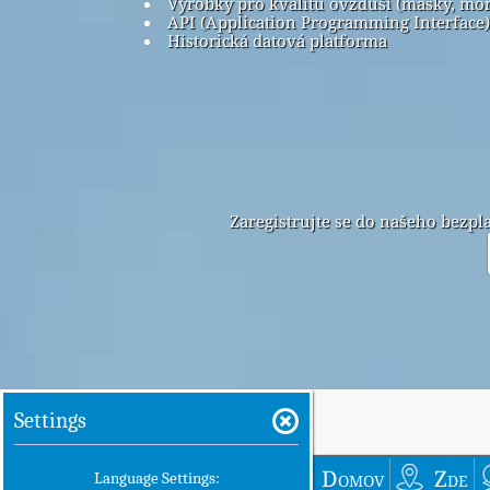
Výrobky pro kvalitu ovzduší (masky, mo
API (Application Programming Interface)
Historická datová platforma
Zaregistrujte se do našeho bezp
Settings
Domov
Zde
Language Settings: