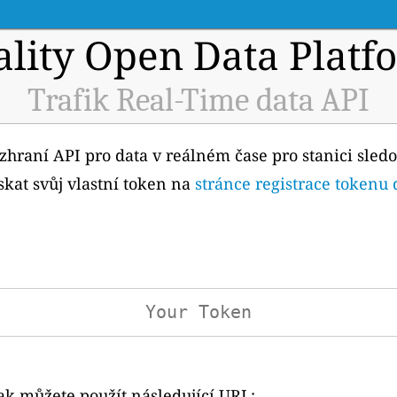
ality Open Data Platf
Trafik Real-Time data API
ozhraní API pro data v reálném čase pro stanici sledo
skat svůj vlastní token na
stránce registrace tokenu
ak můžete použít následující URL: