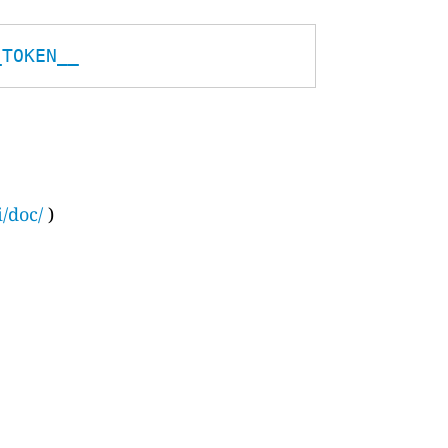
_TOKEN__
i/doc/
)