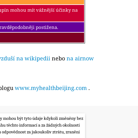
kupin mohou mít vážnější účinky na
pravděpodobněji postižena.
vzduší na wikipedii
nebo
na airnow
 blogu
www.myhealthbeijing.com
.
lity mohou být tyto údaje kdykoli změněny bez
ahu těchto informací a za žádných okolností
 odpovědnost za jakoukoliv ztrátu, zranění