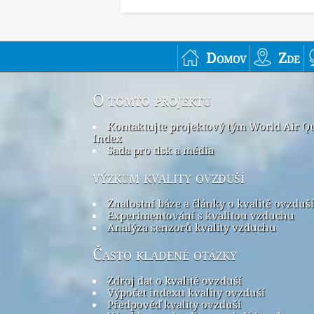
Domov
Zde
O tomto projektu
Kontaktujte projektový tým World Air Qu
Index
Sada pro tisk a média
výzkum kvality ovzduší
Znalostní báze a články o kvalitě ovzduší
Experimentování s kvalitou vzduchu
Analýza senzorů kvality vzduchu
Často kladené otázky
Zdroj dat o kvalitě ovzduší
Výpočet indexu kvality ovzduší
Předpověď kvality ovzduší