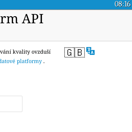
08:16
orm API
🇬🇧
vání kvality ovzduší
 datové platformy
.