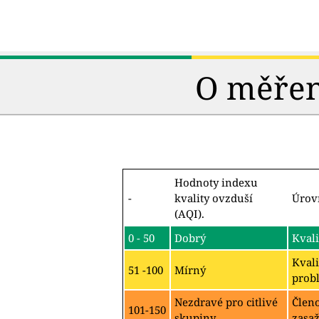
O měření
Hodnoty indexu
-
kvality ovzduší
Úrov
(AQI).
0 - 50
Dobrý
Kvali
Kvali
51 -100
Mírný
probl
Nezdravé pro citlivé
Člen
101-150
skupiny
zasa