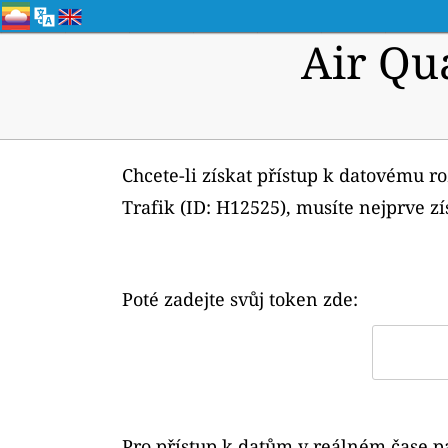
Air Qu
Chcete-li získat přístup k datovému r
Trafik (ID: H12525), musíte nejprve zí
Poté zadejte svůj token zde:
Pro přístup k datům v reálném čase p