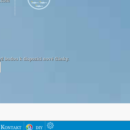
n.com
ž budou k dispozici nové články.
Kontakt
diy