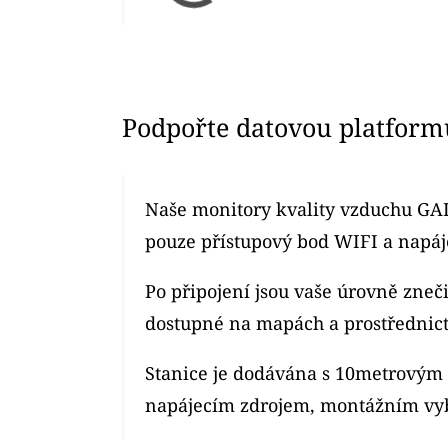
Podpořte datovou platform
Naše monitory kvality vzduchu GAI
pouze přístupový bod WIFI a napáje
Po připojení jsou vaše úrovně zne
dostupné na mapách a prostřednic
Stanice je dodávána s 10metrový
napájecím zdrojem, montážním vy