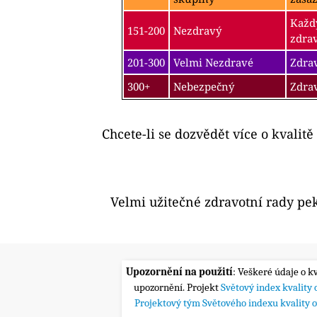
Každý
151-200
Nezdravý
zdra
201-300
Velmi Nezdravé
Zdrav
300+
Nebezpečný
Zdra
Chcete-li se dozvědět více o kvalitě
Velmi užitečné zdravotní rady pe
Upozornění na použití
: Veškeré údaje o k
upozornění. Projekt
Světový index kvality
Projektový tým Světového indexu kvality 