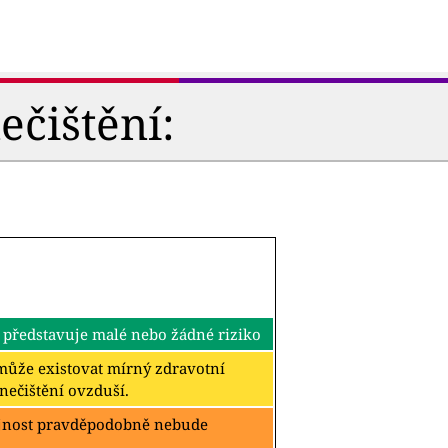
ečištění:
 představuje malé nebo žádné riziko
k může existovat mírný zdravotní
znečištění ovzduší.
ejnost pravděpodobně nebude