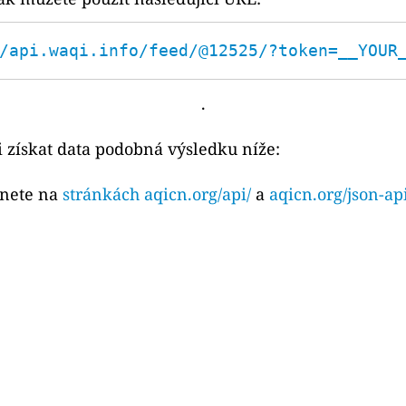
/api.waqi.info/feed/@12525/?token=__YOUR
.
 získat data podobná výsledku níže:
znete na
stránkách aqicn.org/api/
a
aqicn.org/json-ap