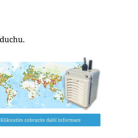
zduchu.
Kliknutím zobrazíte další informace