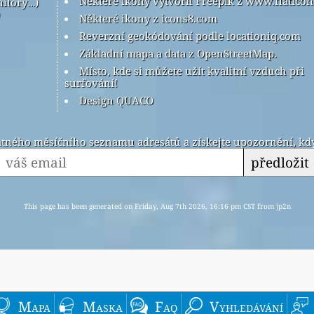
Některé ikony vytvořil Freepik z www.flatico
nitory…)
Některé ikony z icons8.com
Reverzní geokódování podle locationiq.com
Základní mapa a data z OpenStreetMap.
Místo, kde si můžete užít kvalitní vzduch při
surfování!
Design QUACO
latného měsíčního seznamu adresátů a získejte upozornění, kdy
předložit
This page has been generated on Friday, Aug 7th 2026, 16:16 pm CST from jp2n
Mapa
Maska
Faq
Vyhledávání