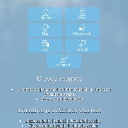
Home
Here
Map
Get a mask!
Faq
Search
Contact
O ovom projektu
Kontaktirajte projektni tim Svjetskog indeksa
kvalitete zraka
Press And Media Kit
istraživanje kvaliteta vazduha
Baza znanja i članci o kvaliteti zraka
Eksperimentiranje kvalitete zraka