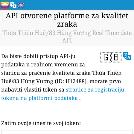
API otvorene platforme za kvalitet
zraka
Thừa Thiên Huế/83 Hùng Vương Real-Time data
API
🇬🇧
Da biste dobili pristup API-ju
podataka u realnom vremenu za
stanicu za praćenje kvaliteta zraka Thừa Thiên
Huế/83 Hùng Vương (ID: H12488), morate prvo
nabaviti vlastiti token sa
stranice za registraciju
tokena na platformi podataka
.
Zatim ovdje unesite svoj token: