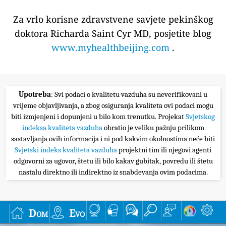
Za vrlo korisne zdravstvene savjete pekinškog
doktora Richarda Saint Cyr MD, posjetite blog
www.myhealthbeijing.com
.
Upotreba
: Svi podaci o kvalitetu vazduha su neverifikovani u
vrijeme objavljivanja, a zbog osiguranja kvaliteta ovi podaci mogu
biti izmjenjeni i dopunjeni u bilo kom trenutku. Projekat
Svjetskog
indeksa kvaliteta vazduha
obratio je veliku pažnju prilikom
sastavljanja ovih informacija i ni pod kakvim okolnostima neće biti
Svjetski indeks kvaliteta vazduha
projektni tim ili njegovi agenti
odgovorni za ugovor, štetu ili bilo kakav gubitak, povredu ili štetu
nastalu direktno ili indirektno iz snabdevanja ovim podacima.
Dom
Evo