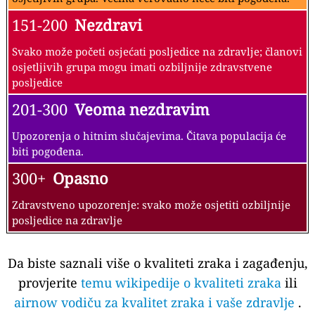
151-200
Nezdravi
Svako može početi osjećati posljedice na zdravlje; članovi
osjetljivih grupa mogu imati ozbiljnije zdravstvene
posljedice
201-300
Veoma nezdravim
Upozorenja o hitnim slučajevima. Čitava populacija će
biti pogođena.
300+
Opasno
Zdravstveno upozorenje: svako može osjetiti ozbiljnije
posljedice na zdravlje
Da biste saznali više o kvaliteti zraka i zagađenju,
provjerite
temu wikipedije o kvaliteti zraka
ili
airnow vodiču za kvalitet zraka i vaše zdravlje
.