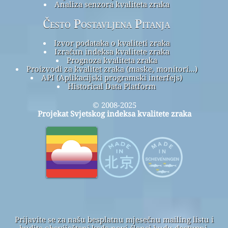
Analiza senzora kvaliteta zraka
Često Postavljena Pitanja
Izvor podataka o kvaliteti zraka
Izračun indeksa kvalitete zraka
Prognoza kvaliteta zraka
Proizvodi za kvalitet zraka (maske, monitori...)
API (Aplikacijski programski interfejs)
Historical Data Platform
© 2008-2025
Projekat Svjetskog indeksa kvalitete zraka
Prijavite se za našu besplatnu mjesečnu mailing listu i
budite obaviješteni kada novi članci budu dostupni.