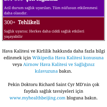
Acil durum sağlık uyarıları. Tüm nüfusun etkilenmesi
daha olasıdır.
300+
Tehlikeli
Sağlık uyarısı: Herkes daha ciddi sağlık etkileri
yaşayabilir
Hava Kalitesi ve Kirlilik hakkında daha fazla bilgi
edinmek için
Wikipedia Hava Kalitesi konusuna
veya
Airnow Hava Kalitesi ve Sağlığınız
kılavuzuna
bakın.
Pekin Doktoru Richard Saint Cyr MD'nin çok
faydalı sağlık tavsiyeleri için
www.myhealthbeijing.com
bloguna bakın.