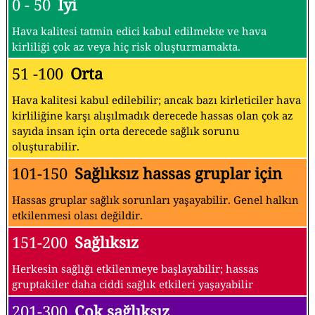
0 - 50
İyi
Hava kalitesi tatmin edici kabul edilmekte ve hava
kirliliği çok az veya hiç risk oluşturmamakta.
51 -100
Orta
Hava kalitesi kabul edilebilir; ancak bazı kirleticiler hava
kirliliğine karşı alışılmadık derecede hassas olan çok az
sayıda insan için orta derecede sağlık sorunu
oluşturabilir.
101-150
Sağlıksız hassas gruplar için
Hassas gruplar sağlık sorunları yaşayabilir. Genel halkın
etkilenmesi olası değildir.
151-200
Sağlıksız
Herkesin sağlığı etkilenmeye başlayabilir; hassas
gruptakiler daha ciddi sağlık etkileri yaşayabilir
201-300
Çok sağlıksız