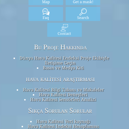
Map
Get a mask!
Faq
Search
Contact
Bu Proje Hakkında
Dünya Hava Kalitesi Endeksi Proje Ekibiyle
İletişime Geçin
Basın ve Medya Kiti
hava kalitesi araştırması
Hava Kalitesi Bilgi Tabanı ve Makaleler
Hava Kalitesi Deneyleri
Hava Kalitesi Sensörleri Analizi
Sıkça Sorulan Sorular
Hava Kalitesi Veri kaynağı
Hava Kalitesi İndeksi Hesaplaması