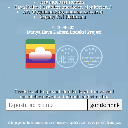
Hava Kalitesi Tahmini
Hava Kalitesi Ürünleri (maskeler, Monitörler…)
API (Uygulama Programlama Arayüzü)
Geçmiş Veri Platformu
© 2008-2025
Dünya Hava Kalitesi Endeksi Projesi
Ücretsiz aylık e-posta listemize kaydolun ve yeni
makaleler mevcut olduğunda bildirim alın.
göndermek
This page has been generated on Thursday, Aug 6th 2026, 14:10 pm CST from jp2n