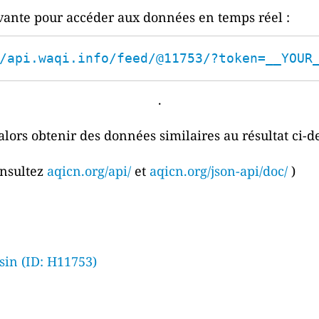
ivante pour accéder aux données en temps réel :
/api.waqi.info/feed/@11753/?token=__YOUR
.
alors obtenir des données similaires au résultat ci-d
onsultez
aqicn.org/api/
et
aqicn.org/json-api/doc/
)
in (ID: H11753)