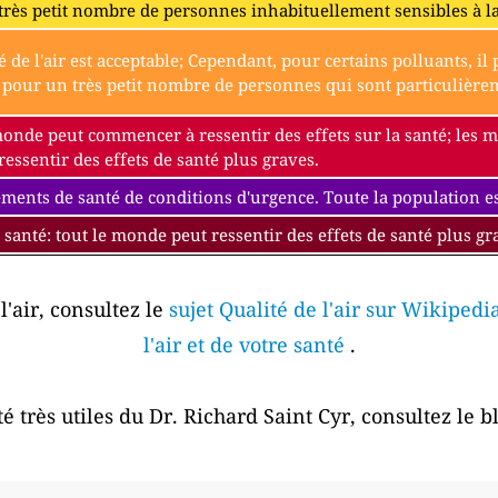
très petit nombre de personnes inhabituellement sensibles à l
é de l'air est acceptable; Cependant, pour certains polluants, i
our un très petit nombre de personnes qui sont particulièremen
monde peut commencer à ressentir des effets sur la santé; les
essentir des effets de santé plus graves.
ments de santé de conditions d'urgence. Toute la population est
 santé: tout le monde peut ressentir des effets de santé plus gr
l'air, consultez le
sujet Qualité de l'air sur Wikipedi
l'air et de votre santé
.
é très utiles du Dr. Richard Saint Cyr, consultez le 