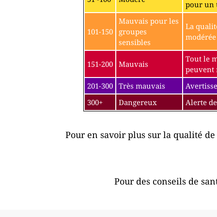
pour un 
Mauvais pour les
La qualit
101-150
groupes
modérée p
sensibles
Tout le 
151-200
Mauvais
peuvent r
201-300
Très mauvais
Avertisse
300+
Dangereux
Alerte de
Pour en savoir plus sur la qualité de 
Pour des conseils de sant