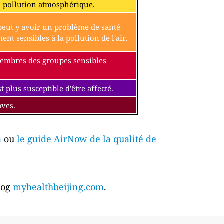
a pollution atmosphérique.
l peut y avoir un problème de santé
t sensibles à la pollution de l'air.
 membres des groupes sensibles
 plus susceptible d'être affecté.
aves.
a
ou
le guide AirNow de la qualité de
blog
myhealthbeijing.com
.