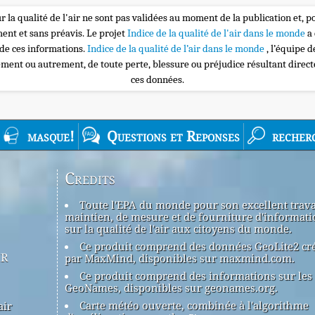
r la qualité de l'air ne sont pas validées au moment de la publication et, p
nt et sans préavis. Le projet
Indice de la qualité de l'air dans le monde
a
 de ces informations.
Indice de la qualité de l’air dans le monde
, l’équipe 
ement ou autrement, de toute perte, blessure ou préjudice résultant direc
ces données.
masque!
Questions et Reponses
recher
Credits
Toute l'EPA du monde pour son excellent trava
maintien, de mesure et de fourniture d'informati
sur la qualité de l'air aux citoyens du monde.
Ce produit comprend des données GeoLite2 cr
ir
par MaxMind, disponibles sur maxmind.com.
Ce produit comprend des informations sur les 
GeoNames, disponibles sur geonames.org.
Carte météo ouverte, combinée à l'algorithme
air