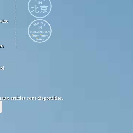
vice
om
ité
aux articles sont disponibles.