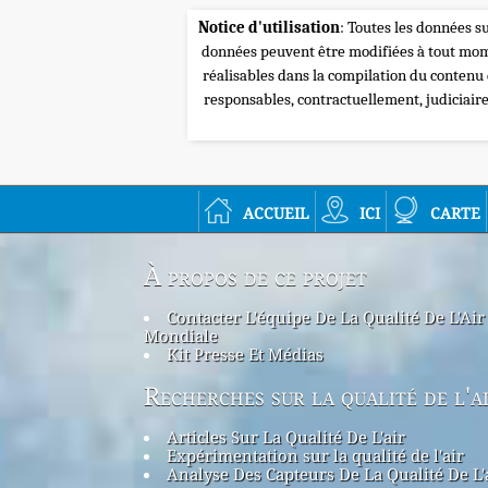
Notice d'utilisation
: Toutes les données su
données peuvent être modifiées à tout mome
réalisables dans la compilation du contenu
responsables, contractuellement, judiciair
accueil
ici
carte
À propos de ce projet
Contacter L'équipe De La Qualité De L'Air
Mondiale
Kit Presse Et Médias
Recherches sur la qualité de l'a
Articles Sur La Qualité De L'air
Expérimentation sur la qualité de l'air
Analyse Des Capteurs De La Qualité De L'