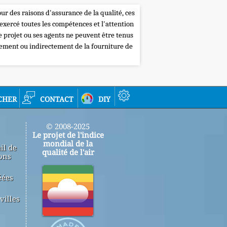
our des raisons d'assurance de la qualité, ces
 exercé toutes les compétences et l'attention
de projet ou ses agents ne peuvent être tenus
tement ou indirectement de la fourniture de
cher
contact
diy
© 2008-2025
Le projet de l'indice
mondial de la
il de
qualité de l'air
ons
éées
villes