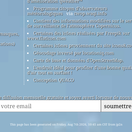
d'amélioration qweather™
Programme citoyen d’observateurs
météorologiques
via
cwop.waqi.info
Contient des informations modifiées sur le ser
de surveillance de l'atmosphère Copernicus.
Certaines des icônes réalisées par Freepik sur
(masques,
www.flaticon.com
ations)
Certaines icônes proviennent du site icons8.c
Géocodage inversé par locationiq.com
Carte de base et données d'OpenStreetMap.
L'endroit idéal pour profiter d'une bonne qual
d'air tout en surfant !
Conception QUACO
de diffusion mensuelle gratuite et soyez averti lorsque de nouve
soumettre
This page has been generated on Friday, Aug 7th 2026, 10:45 am CST from jp2n