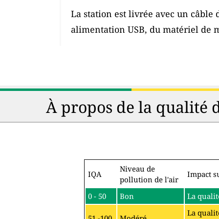
La station est livrée avec un câble
alimentation USB, du matériel de 
À propos de la qualité 
Niveau de
IQA
Impact su
pollution de l'air
0 - 50
Bon
La qualit
La qualit
51 -100
Modéré