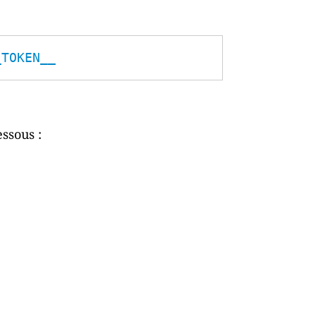
_TOKEN__
essous :