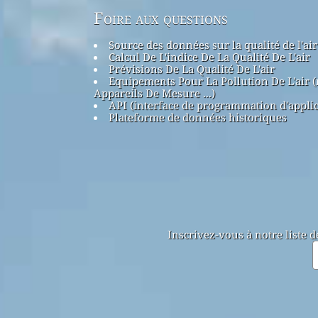
Foire aux questions
Source des données sur la qualité de l'air
Calcul De L'indice De La Qualité De L'air
Prévisions De La Qualité De L'air
Equipements Pour La Pollution De L'air 
Appareils De Mesure ...)
API (interface de programmation d'applic
Plateforme de données historiques
Inscrivez-vous à notre liste 