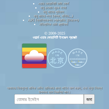
এয়ার কোয়ালিটি ডাটা সোর্স
বায়ু গুণমান সূচক গণনা
বায়ু মানের পূর্বাভাস
বায়ু মানের পণ্য (মাস্ক, মনিটর...)
API (অ্যাপ্লিকেশন প্রোগ্রামিং ইন্টারফেস)
ঐতিহাসিক ডেটা প্ল্যাটফর্ম
© 2008-2025
ওয়ার্ল্ড এয়ার কোয়ালিটি ইনডেক্স প্রজেক্ট
আমাদের বিনামূল্যে মাসিক মেলিং তালিকার জন্য সাইন আপ করুন, এবং নতুন নিবন্ধ
উপলব্ধ হলে বিজ্ঞপ্তি পান।
জমা