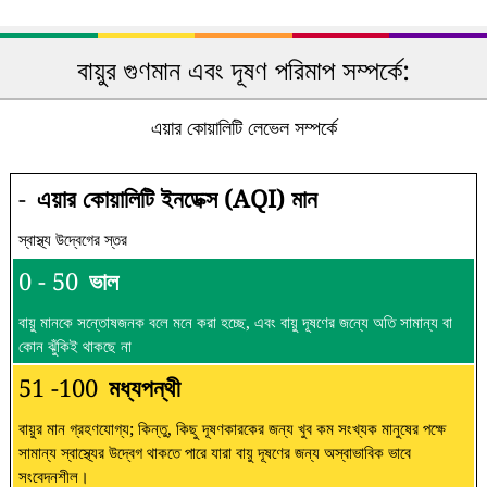
বায়ুর গুণমান এবং দূষণ পরিমাপ সম্পর্কে:
এয়ার কোয়ালিটি লেভেল সম্পর্কে
-
এয়ার কোয়ালিটি ইনডেক্স (AQI) মান
স্বাস্থ্য উদ্বেগের স্তর
0 - 50
ভাল
বায়ু মানকে সন্তোষজনক বলে মনে করা হচ্ছে, এবং বায়ু দূষণের জন্যে অতি সামান্য বা
কোন ঝুঁকিই থাকছে না
51 -100
মধ্যপন্থী
বায়ুর মান গ্রহণযোগ্য; কিন্তু, কিছু দূষণকারকের জন্য খুব কম সংখ্যক মানুষের পক্ষে
সামান্য স্বাস্থ্যের উদ্বেগ থাকতে পারে যারা বায়ু দূষণের জন্য অস্বাভাবিক ভাবে
সংবেদনশীল।