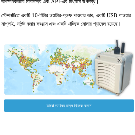
তাৎক্ষণিকভাবে মানচিত্রে এবং API-এর মাধ্যমে উপলব্ধ।
স্টেশনটিতে একটি 10-মিটার ওয়াটার-প্রুফ পাওয়ার তার, একটি USB পাওয়ার
সাপ্লাই, মাউন্ট করার সরঞ্জাম এবং একটি ঐচ্ছিক সোলার প্যানেল রয়েছে।
আরো তথ্যের জন্য ক্লিক করুন