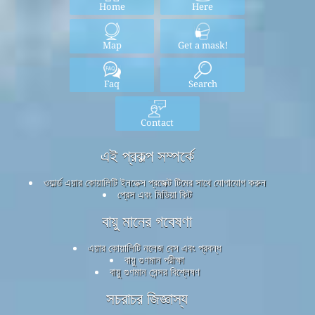
Home
Here
Map
Get a mask!
Faq
Search
Contact
এই প্রকল্প সম্পর্কে
ওয়ার্ল্ড এয়ার কোয়ালিটি ইনডেক্স প্রজেক্ট টিমের সাথে যোগাযোগ করুন
প্রেস এবং মিডিয়া কিট
বায়ু মানের গবেষণা
এয়ার কোয়ালিটি নলেজ বেস এবং প্রবন্ধ
বায়ু গুণমান পরীক্ষা
বায়ু গুণমান সেন্সর বিশ্লেষণ
সচরাচর জিজ্ঞাস্য