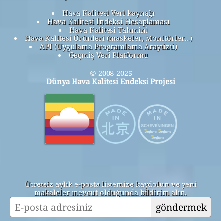
Hava Kalitesi Veri kaynağı
Hava Kalitesi İndeksi Hesaplaması
Hava Kalitesi Tahmini
Hava Kalitesi Ürünleri (maskeler, Monitörler…)
API (Uygulama Programlama Arayüzü)
Geçmiş Veri Platformu
© 2008-2025
Dünya Hava Kalitesi Endeksi Projesi
Ücretsiz aylık e-posta listemize kaydolun ve yeni
makaleler mevcut olduğunda bildirim alın.
göndermek