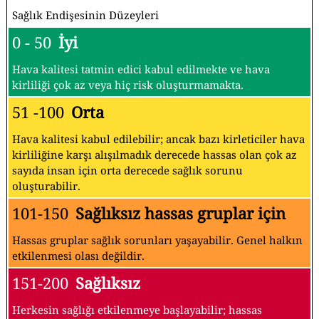
Sağlık Endişesinin Düzeyleri
0 - 50
İyi
Hava kalitesi tatmin edici kabul edilmekte ve hava
kirliliği çok az veya hiç risk oluşturmamakta.
51 -100
Orta
Hava kalitesi kabul edilebilir; ancak bazı kirleticiler hava
kirliliğine karşı alışılmadık derecede hassas olan çok az
sayıda insan için orta derecede sağlık sorunu
oluşturabilir.
101-150
Sağlıksız hassas gruplar için
Hassas gruplar sağlık sorunları yaşayabilir. Genel halkın
etkilenmesi olası değildir.
151-200
Sağlıksız
Herkesin sağlığı etkilenmeye başlayabilir; hassas