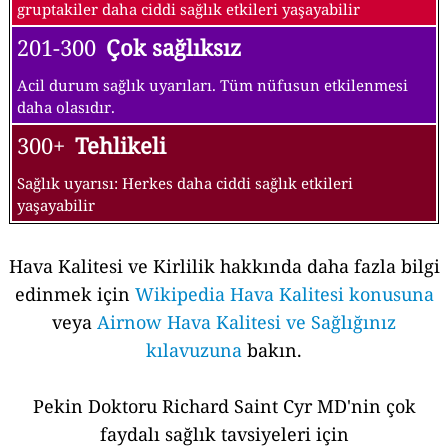
gruptakiler daha ciddi sağlık etkileri yaşayabilir
201-300
Çok sağlıksız
Acil durum sağlık uyarıları. Tüm nüfusun etkilenmesi
daha olasıdır.
300+
Tehlikeli
Sağlık uyarısı: Herkes daha ciddi sağlık etkileri
yaşayabilir
Hava Kalitesi ve Kirlilik hakkında daha fazla bilgi
edinmek için
Wikipedia Hava Kalitesi konusuna
veya
Airnow Hava Kalitesi ve Sağlığınız
kılavuzuna
bakın.
Pekin Doktoru Richard Saint Cyr MD'nin çok
faydalı sağlık tavsiyeleri için