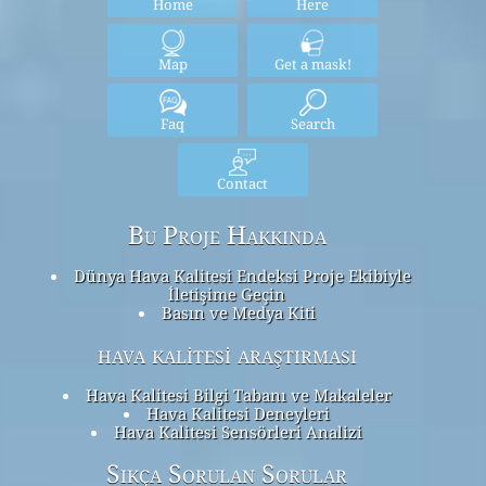
Home
Here
Map
Get a mask!
Faq
Search
Contact
Bu Proje Hakkında
Dünya Hava Kalitesi Endeksi Proje Ekibiyle
İletişime Geçin
Basın ve Medya Kiti
hava kalitesi araştırması
Hava Kalitesi Bilgi Tabanı ve Makaleler
Hava Kalitesi Deneyleri
Hava Kalitesi Sensörleri Analizi
Sıkça Sorulan Sorular