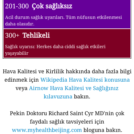
201-300
Çok sağlıksız
Acil durum sağlık uyarıları. Tüm nüfusun etkilenmesi
daha olasıdır.
300+
Tehlikeli
Sağlık uyarısı: Herkes daha ciddi sağlık etkileri
yaşayabilir
Hava Kalitesi ve Kirlilik hakkında daha fazla bilgi
edinmek için
Wikipedia Hava Kalitesi konusuna
veya
Airnow Hava Kalitesi ve Sağlığınız
kılavuzuna
bakın.
Pekin Doktoru Richard Saint Cyr MD'nin çok
faydalı sağlık tavsiyeleri için
www.myhealthbeijing.com
bloguna bakın.