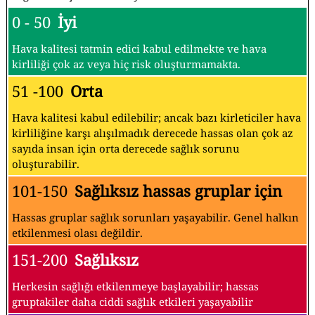
0 - 50
İyi
Hava kalitesi tatmin edici kabul edilmekte ve hava
kirliliği çok az veya hiç risk oluşturmamakta.
51 -100
Orta
Hava kalitesi kabul edilebilir; ancak bazı kirleticiler hava
kirliliğine karşı alışılmadık derecede hassas olan çok az
sayıda insan için orta derecede sağlık sorunu
oluşturabilir.
101-150
Sağlıksız hassas gruplar için
Hassas gruplar sağlık sorunları yaşayabilir. Genel halkın
etkilenmesi olası değildir.
151-200
Sağlıksız
Herkesin sağlığı etkilenmeye başlayabilir; hassas
gruptakiler daha ciddi sağlık etkileri yaşayabilir