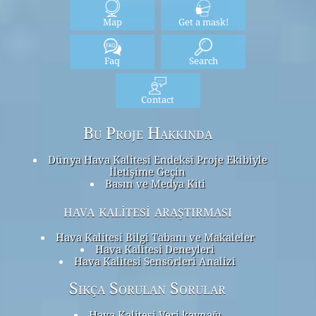
Map
Get a mask!
Faq
Search
Contact
Bu Proje Hakkında
Dünya Hava Kalitesi Endeksi Proje Ekibiyle
İletişime Geçin
Basın ve Medya Kiti
hava kalitesi araştırması
Hava Kalitesi Bilgi Tabanı ve Makaleler
Hava Kalitesi Deneyleri
Hava Kalitesi Sensörleri Analizi
Sıkça Sorulan Sorular
Hava Kalitesi Veri kaynağı