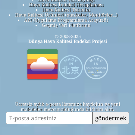
Hava Kalitesi İndeksi Hesaplaması
Hava Kalitesi Tahmini
Hava Kalitesi Ürünleri (maskeler, Monitörler…)
API (Uygulama Programlama Arayüzü)
Geçmiş Veri Platformu
© 2008-2025
Dünya Hava Kalitesi Endeksi Projesi
Ücretsiz aylık e-posta listemize kaydolun ve yeni
makaleler mevcut olduğunda bildirim alın.
göndermek