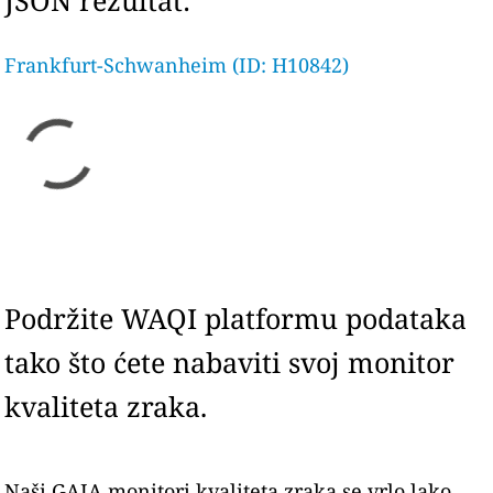
JSON rezultat:
Frankfurt-Schwanheim (ID: H10842)
Podržite WAQI platformu podataka
tako što ćete nabaviti svoj monitor
kvaliteta zraka.
Naši GAIA monitori kvaliteta zraka se vrlo lako