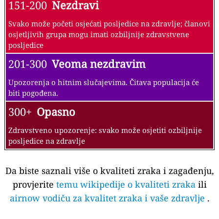
151-200
Nezdravi
Svako može početi osjećati posljedice na zdravlje; članovi
osjetljivih grupa mogu imati ozbiljnije zdravstvene
posljedice
201-300
Veoma nezdravim
Upozorenja o hitnim slučajevima. Čitava populacija će
biti pogođena.
300+
Opasno
Zdravstveno upozorenje: svako može osjetiti ozbiljnije
posljedice na zdravlje
Da biste saznali više o kvaliteti zraka i zagađenju,
provjerite
temu wikipedije o kvaliteti zraka
ili
airnow vodiču za kvalitet zraka i vaše zdravlje
.