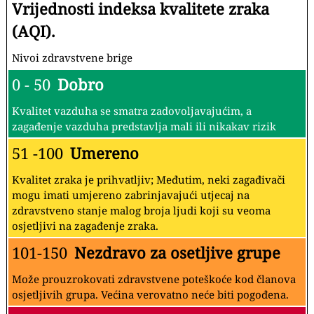
Vrijednosti indeksa kvalitete zraka
(AQI).
Nivoi zdravstvene brige
0 - 50
Dobro
Kvalitet vazduha se smatra zadovoljavajućim, a
zagađenje vazduha predstavlja mali ili nikakav rizik
51 -100
Umereno
Kvalitet zraka je prihvatljiv; Međutim, neki zagađivači
mogu imati umjereno zabrinjavajući utjecaj na
zdravstveno stanje malog broja ljudi koji su veoma
osjetljivi na zagađenje zraka.
101-150
Nezdravo za osetljive grupe
Može prouzrokovati zdravstvene poteškoće kod članova
osjetljivih grupa. Većina verovatno neće biti pogođena.