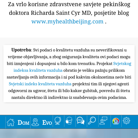
Za vrlo korisne zdravstvene savjete pekinškog
doktora Richarda Saint Cyr MD, posjetite blog
www.myhealthbeijing.com
.
Upotreba
: Svi podaci o kvalitetu vazduha su neverifikovani u
vrijeme objavljivanja, a zbog osiguranja kvaliteta ovi podaci mogu
biti izmjenjeni i dopunjeni u bilo kom trenutku. Projekat
Svjetskog
indeksa kvaliteta vazduha
obratio je veliku pažnju prilikom
sastavljanja ovih informacija i ni pod kakvim okolnostima neće biti
Svjetski indeks kvaliteta vazduha
projektni tim ili njegovi agenti
odgovorni za ugovor, štetu ili bilo kakav gubitak, povredu ili štetu
nastalu direktno ili indirektno iz snabdevanja ovim podacima.
Dom
Evo