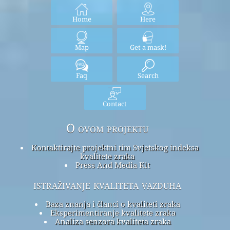
Home
Here
Map
Get a mask!
Faq
Search
Contact
O ovom projektu
Kontaktirajte projektni tim Svjetskog indeksa
kvalitete zraka
Press And Media Kit
istraživanje kvaliteta vazduha
Baza znanja i članci o kvaliteti zraka
Eksperimentiranje kvalitete zraka
Analiza senzora kvaliteta zraka