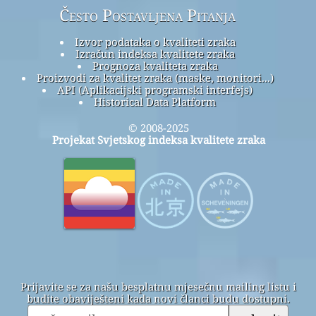
Često Postavljena Pitanja
Izvor podataka o kvaliteti zraka
Izračun indeksa kvalitete zraka
Prognoza kvaliteta zraka
Proizvodi za kvalitet zraka (maske, monitori...)
API (Aplikacijski programski interfejs)
Historical Data Platform
© 2008-2025
Projekat Svjetskog indeksa kvalitete zraka
Prijavite se za našu besplatnu mjesečnu mailing listu i
budite obaviješteni kada novi članci budu dostupni.