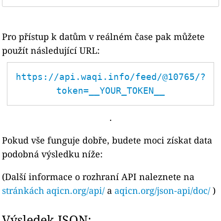
Pro přístup k datům v reálném čase pak můžete
použít následující URL:
https://api.waqi.info/feed/@10765/?
token=__YOUR_TOKEN__
.
Pokud vše funguje dobře, budete moci získat data
podobná výsledku níže:
(Další informace o rozhraní API naleznete na
stránkách aqicn.org/api/
a
aqicn.org/json-api/doc/
)
Výsledek JSON: