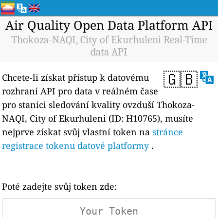
Air Quality Open Data Platform API
Thokoza-NAQI, City of Ekurhuleni Real-Time
data API
🇬🇧
Chcete-li získat přístup k datovému
rozhraní API pro data v reálném čase
pro stanici sledování kvality ovzduší Thokoza-
NAQI, City of Ekurhuleni (ID: H10765), musíte
nejprve získat svůj vlastní token na
stránce
registrace tokenu datové platformy
.
Poté zadejte svůj token zde: