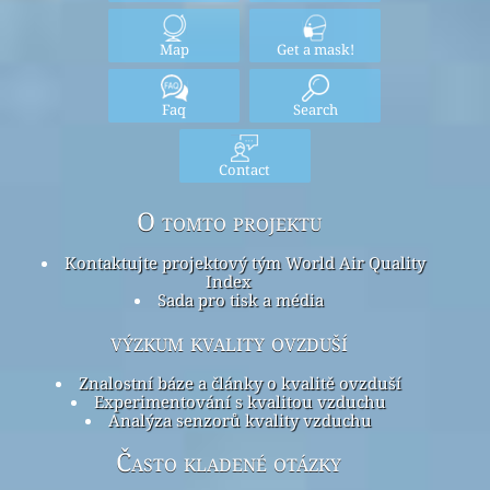
Map
Get a mask!
Faq
Search
Contact
O tomto projektu
Kontaktujte projektový tým World Air Quality
Index
Sada pro tisk a média
výzkum kvality ovzduší
Znalostní báze a články o kvalitě ovzduší
Experimentování s kvalitou vzduchu
Analýza senzorů kvality vzduchu
Často kladené otázky