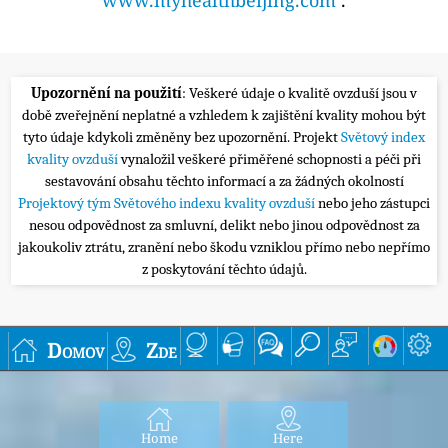
Upozornění na použití
: Veškeré údaje o kvalitě ovzduší jsou v
době zveřejnění neplatné a vzhledem k zajištění kvality mohou být
tyto údaje kdykoli změněny bez upozornění. Projekt
Světový index
kvality ovzduší
vynaložil veškeré přiměřené schopnosti a péči při
sestavování obsahu těchto informací a za žádných okolností
Projektový tým Světového indexu kvality ovzduší
nebo jeho zástupci
nesou odpovědnost za smluvní, delikt nebo jinou odpovědnost za
jakoukoliv ztrátu, zranění nebo škodu vzniklou přímo nebo nepřímo
z poskytování těchto údajů.
Domov
Zde
Home
Here