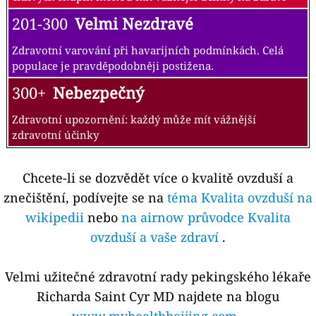
201-300
Velmi Nezdravé
Zdravotní varování při havarijních podmínkách. Celá
populace je pravděpodobněji postižena.
300+
Nebezpečný
Zdravotní upozornění: každý může mít vážnější
zdravotní účinky
Chcete-li se dozvědět více o kvalitě ovzduší a
znečištění, podívejte se na
téma Kvalita ovzduší na
wikipedii
nebo
na airnow průvodce Kvalita
ovzduší a vaše zdraví
.
Velmi užitečné zdravotní rady pekingského lékaře
Richarda Saint Cyr MD najdete na blogu
www.myhealthbeijing.com
.