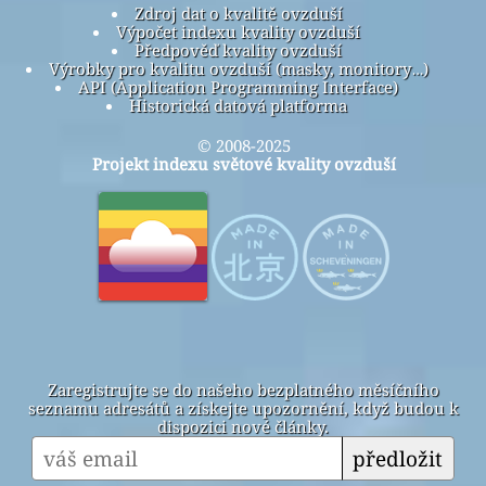
Zdroj dat o kvalitě ovzduší
Výpočet indexu kvality ovzduší
Předpověď kvality ovzduší
Výrobky pro kvalitu ovzduší (masky, monitory…)
API (Application Programming Interface)
Historická datová platforma
© 2008-2025
Projekt indexu světové kvality ovzduší
Zaregistrujte se do našeho bezplatného měsíčního
seznamu adresátů a získejte upozornění, když budou k
dispozici nové články.
předložit