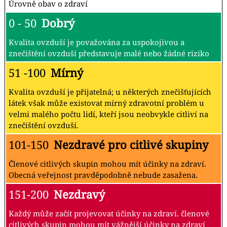
Úrovně obav o zdraví
0 - 50
Dobrý
Kvalita ovzduší je považována za uspokojivou a
znečištění ovzduší představuje malé nebo žádné riziko
51 -100
Mírný
Kvalita ovzduší je přijatelná; u některých znečišťujících
látek však může existovat mírný zdravotní problém u
velmi malého počtu lidí, kteří jsou neobvykle citliví na
znečištění ovzduší.
101-150
Nezdravé pro citlivé skupiny
Členové citlivých skupin mohou mít účinky na zdraví.
Obecná veřejnost pravděpodobně nebude zasažena.
151-200
Nezdravý
Každý může začít projevovat účinky na zdraví. členové
citlivých skupin mohou mít vážnější účinky na zdraví