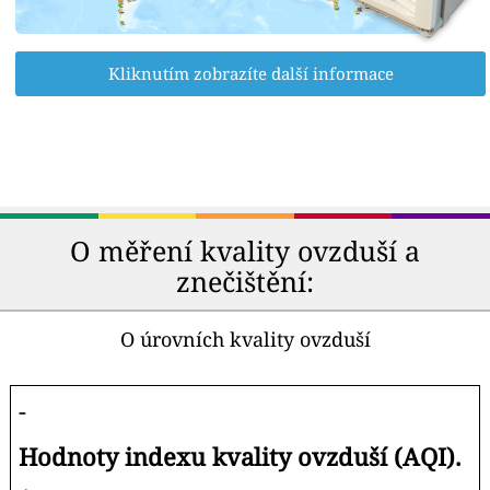
Kliknutím zobrazíte další informace
O měření kvality ovzduší a
znečištění:
O úrovních kvality ovzduší
-
Hodnoty indexu kvality ovzduší (AQI).