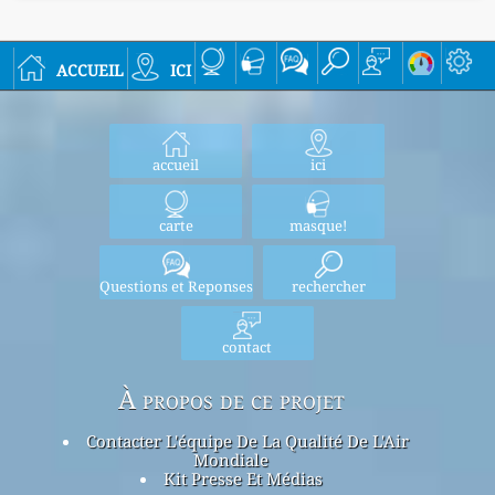
accueil
ici
accueil
ici
carte
masque!
Questions et Reponses
rechercher
contact
À propos de ce projet
Contacter L'équipe De La Qualité De L'Air
Mondiale
Kit Presse Et Médias