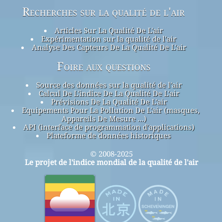
Recherches sur la qualité de l'air
Articles Sur La Qualité De L'air
Expérimentation sur la qualité de l'air
Analyse Des Capteurs De La Qualité De L'air
Foire aux questions
Source des données sur la qualité de l'air
Calcul De L'indice De La Qualité De L'air
Prévisions De La Qualité De L'air
Equipements Pour La Pollution De L'air (masques,
Appareils De Mesure ...)
API (interface de programmation d'applications)
Plateforme de données historiques
© 2008-2025
Le projet de l'indice mondial de la qualité de l'air