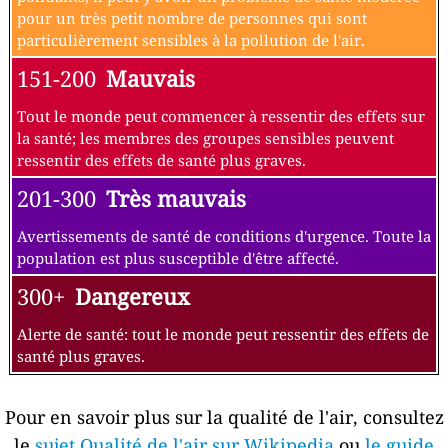
pour un très petit nombre de personnes qui sont
particulièrement sensibles à la pollution de l'air.
151-200
Mauvais
Tout le monde peut commencer à ressentir des effets sur
la santé; les membres des groupes sensibles peuvent
ressentir des effets de santé plus graves.
201-300
Très mauvais
Avertissements de santé de conditions d'urgence. Toute la
population est plus susceptible d'être affecté.
300+
Dangereux
Alerte de santé: tout le monde peut ressentir des effets de
santé plus graves.
Pour en savoir plus sur la qualité de l'air, consultez
le
sujet Qualité de l'air sur Wikipedia
ou
le guide