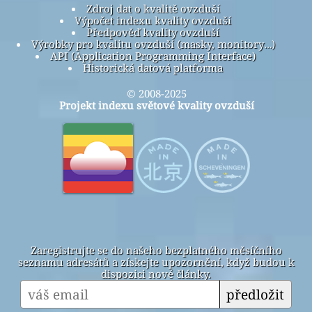
Zdroj dat o kvalitě ovzduší
Výpočet indexu kvality ovzduší
Předpověď kvality ovzduší
Výrobky pro kvalitu ovzduší (masky, monitory…)
API (Application Programming Interface)
Historická datová platforma
© 2008-2025
Projekt indexu světové kvality ovzduší
Zaregistrujte se do našeho bezplatného měsíčního
seznamu adresátů a získejte upozornění, když budou k
dispozici nové články.
předložit