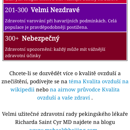
201-300
Velmi Nezdravé
Zdravotní varování při havarijních podmínkách. Celá
populace je pravděpodobněji postižena.
300+
Nebezpečný
Zdravotní upozornění: každý může mít vážnější
zdravotní účinky
Chcete-li se dozvědět více o kvalitě ovzduší a
znečištění, podívejte se na
téma Kvalita ovzduší na
wikipedii
nebo
na airnow průvodce Kvalita
ovzduší a vaše zdraví
.
Velmi užitečné zdravotní rady pekingského lékaře
Richarda Saint Cyr MD najdete na blogu
www.myhealthbeijing.com
.