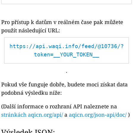
Pro přístup k datům v reálném čase pak můžete
použít následující URL:
https://api.waqi.info/feed/@10736/?
token=__YOUR_TOKEN__
.
Pokud vše funguje dobře, budete moci získat data
podobná výsledku níže:
(Další informace o rozhraní API naleznete na
stránkách aqicn.org/api/
a
aqicn.org/json-api/doc/
)
Výsledek JSON: