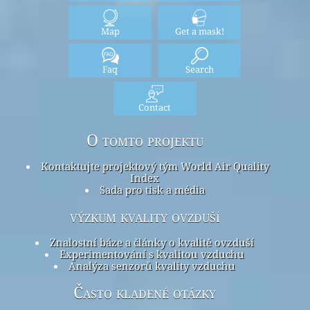
Map
Get a mask!
Faq
Search
Contact
O tomto projektu
Kontaktujte projektový tým World Air Quality
Index
Sada pro tisk a média
výzkum kvality ovzduší
Znalostní báze a články o kvalitě ovzduší
Experimentování s kvalitou vzduchu
Analýza senzorů kvality vzduchu
Často kladené otázky