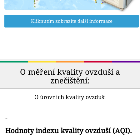
Kliknutím zobrazíte další informace
O měření kvality ovzduší a
znečištění:
O úrovních kvality ovzduší
-
Hodnoty indexu kvality ovzduší (AQI).