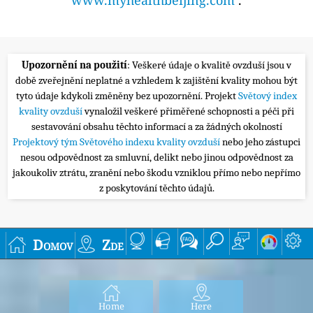
Upozornění na použití
: Veškeré údaje o kvalitě ovzduší jsou v
době zveřejnění neplatné a vzhledem k zajištění kvality mohou být
tyto údaje kdykoli změněny bez upozornění. Projekt
Světový index
kvality ovzduší
vynaložil veškeré přiměřené schopnosti a péči při
sestavování obsahu těchto informací a za žádných okolností
Projektový tým Světového indexu kvality ovzduší
nebo jeho zástupci
nesou odpovědnost za smluvní, delikt nebo jinou odpovědnost za
jakoukoliv ztrátu, zranění nebo škodu vzniklou přímo nebo nepřímo
z poskytování těchto údajů.
Domov
Zde
Home
Here