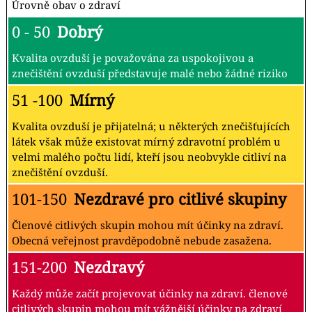
Úrovně obav o zdraví
0 - 50
Dobrý
Kvalita ovzduší je považována za uspokojivou a
znečištění ovzduší představuje malé nebo žádné riziko
51 -100
Mírný
Kvalita ovzduší je přijatelná; u některých znečišťujících
látek však může existovat mírný zdravotní problém u
velmi malého počtu lidí, kteří jsou neobvykle citliví na
znečištění ovzduší.
101-150
Nezdravé pro citlivé skupiny
Členové citlivých skupin mohou mít účinky na zdraví.
Obecná veřejnost pravděpodobně nebude zasažena.
151-200
Nezdravý
Každý může začít projevovat účinky na zdraví. členové
citlivých skupin mohou mít vážnější účinky na zdraví