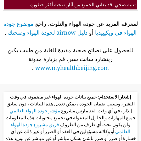
تنبيه صحي: قد يعاني الجميع من آثار صحية أكثر خطورة
لمعرفة المزيد عن جودة الهواء والتلوث، راجع
موضوع جودة
الهواء في ويكيبيديا
أو
دليل airnow لجودة الهواء وصحتك
.
للحصول على نصائح صحية مفيدة للغاية من طبيب بكين
ريتشارد سانت سير، قم بزيارة مدونة
.
www.myhealthbeijing.com
إشعار الاستخدام
: جميع بيانات جودة الهواء غير مضمونة في وقت
النشر ، وبسبب ضمان الجودة ، يمكن تعديل هذه البيانات ، دون سابق
إنذار ، في أي وقت. لقد مارس مشروع
مؤشر جودة الهواء العالمي
جميع المهارات والحلول المعقولة في تجميع محتويات هذه المعلومات
ولن يكون تحت أي ظرف من الظروف
فريق مشروع جودة الهواء
العالمي
أو وكلائه مسؤولين في العقد أو الضرر أو غير ذلك عن أي
خسارة أو ضرر أو ضرر ناشئ بشكل مباشر أو غير مباشر عن توريد هذه