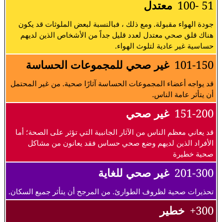
51 -100
معتدل
جودة الهواء مقبولة. ومع ذلك ، فبالنسبة لبعض الملوثات قد يكون
هناك قلق صحي معتدل لعدد قليل جداً من الأشخاص الذين لديهم
حساسية غير عادية لتلوث الهواء.
101-150
غير صحي للمجموعات الحساسة
قد يواجه أعضاء المجموعات الحساسة آثارًا صحية. من غير المحتمل
أن يتأثر عامة الناس.
151-200
غير صحي
قد يعاني معظم الناس من الآثار الجانبية التي تؤثر على الصحة؛ أما
الأفراد الذين لديهم وضع صحي حساس فقد يعانون من مشاكل
صحية خطيرة
201-300
غير صحي للغاية
تحذيرات صحية لظروف الطوارئ. من المرجح أن يتأثر جميع السكان.
300+
خطير