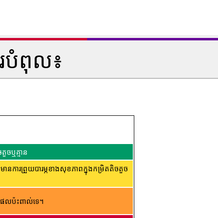
របំពុល៖
តួចឬគ្មាន
ារព្រួយបារម្ភខាងសុខភាពក្នុងកម្រិតតិចតួច
ផល​ប៉ះពាល់​ទេ។