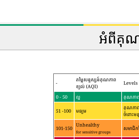
អំពីគុ
តម្លៃសន្ទស្សន៍គុណភាព
-
Levels
ខ្យល់ (AQI)
0 - 50
ល្អ
គុណភាពខ
គុណភាពខ
51 -100
មធ្យម
ចំពោះមន
Unhealthy
101-150
សមាជិកន
for sensitive groups