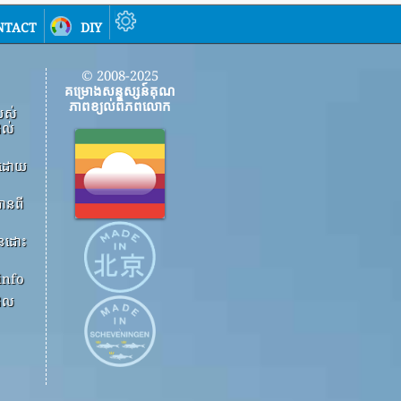
ntact
diy
© 2008-2025
គម្រោងសន្ទស្សន៍គុណ
ភាពខ្យល់ពិភពលោក
បស់
ដល់
ើងដោយ
ានពី
ួនដោះ
info
ដែល