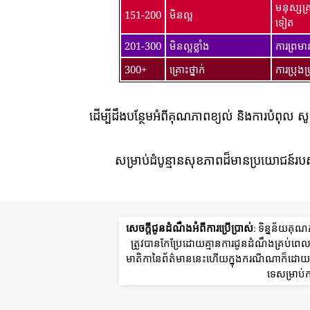
មនុស្សគ
151-200
មិនល្អ
ទៀត
201-300
មិនល្អខ្លាំង
ការព្រម
300+
គ្រោះថ្នាក់
ការប្រុង
ដើម្បីដឹងបន្ថែមអំពីគុណភាពខ្យល់ និងការបំពុល ស
សម្រាប់ដំបូន្មានសុខភាពដ៏មានប្រយោជន៍របស
សេចក្តីជូនដំណឹងអំពីការប្រើប្រាស់
: ទិន្នន័យគុ
ត្រូវបានកែប្រែដោយគ្មានការជូនដំណឹងគ្រប់
មាតិកានៃព័ត៌មាននេះហើយក្នុងករណីណាក៏ដោយក្រ
ទេសម្រាប់