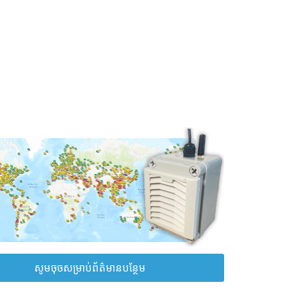
សូមចុចសម្រាប់ព័ត៌មានបន្ថែម