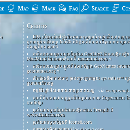
re
Map
Mask
Faq
Search
Co
Credits
ោក
EPA ទាំងអស់នៅក្នុងពិភពលោកសម្រាប់ការងារដ៏ល្អឥតខ្ចោះរ
ពួកគេក្នុងការថែរក្សា វាស់វែង និងផ្តល់ព័ត៌មានអំពីគុណភាពខ្យល់
ពលរដ្ឋពិភពលោក។
ផលិតផលនេះរួមបញ្ចូលទិន្នន័យ GeoLite2 ដែលបង្កើតឡ
MaxMind ដែលអាចរកបានពី maxmind.com ។
ផលិតផលនេះរួមបញ្ចូលព័ត៌មានទីក្រុង GeoNames អាចរកប
geonames.org ។
បើកផែនទីអាកាសធាតុ រួមបញ្ចូលគ្នាជាមួយ qweather™ ក្ប
ស្រាយការកែលម្អ
កម្មវិធីឃ្លាំមើលអាកាសធាតុប្រជាពលរដ្ឋ
via
cwop.waqi.
មានព័ត៌មានសេវាកម្មត្រួតពិនិត្យបរិយាកាស Copernicus 
បានកែប្រែ
រូបតំណាងមួយចំនួនដែលបង្កើតដោយ Freepik ពី
www.flaticon.com
រូបតំណាងមួយចំនួនពី icons8.com
បញ្ច្រាសភូមិសាស្ត្រដោយ locationiq.com