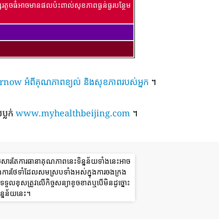
រតូចធំអាចមានផលប៉ះពាល់សុខភាពធ្ងន់ធ្ងរបន្ថែម
៍ airnow អំពីគុណភាពខ្យល់ និងសុខភាពរបស់អ្នក
។
ប្លក់
www.myhealthbeijing.com
។
យសារតែការធានាគុណភាពនេះទិន្នន័យទាំងនេះអាច
ងការថែទាំដែលសមស្របទាំងអស់ក្នុងការចងក្រង
ួលខុសត្រូវលើកិច្ចសន្យាខូចខាតឬបើមិនដូច្នោះ
ន្នន័យនេះ។