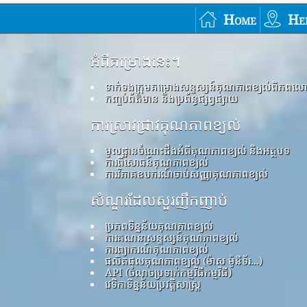
Home
He
អំពីគម្រោងនេះ។
ទាក់ទងក្រុមគម្រោងសន្ទស្សន៍គុណភាពខ្យល់ពិភពល
កញ្ចប់ព័ត៌មាន និងប្រព័ន្ធផ្សព្វផ្សាយ
ការស្រាវជ្រាវគុណភាពខ្យល់
មូលដ្ឋានចំណេះដឹងអំពីគុណភាពខ្យល់ និងអត្ថបទ
ការពិសោធន៍គុណភាពខ្យល់
ការវិភាគឧបករណ៍ចាប់សញ្ញាគុណភាពខ្យល់
សំណួរដែលសួរញឹកញាប់
ប្រភពទិន្នន័យគុណភាពខ្យល់
ការគណនាសន្ទស្សន៍គុណភាពខ្យល់
ការព្យាករណ៍គុណភាពខ្យល់
ផលិតផលគុណភាពខ្យល់ (ម៉ាស ម៉ូនីទ័រ...)
API (ចំណុចប្រទាក់កម្មវិធីកម្មវិធី)
វេទិកាទិន្នន័យប្រវត្តិសាស្ត្រ