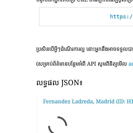
https:/
ប្រសិនបើអ្វីៗដំណើរការល្អ នោះអ្នកនឹងអាចទទួល
(សម្រាប់ព័ត៌មានបន្ថែមអំពី API សូមពិនិត្យមើល
a
លទ្ធផល JSON៖
Fernandez Ladreda, Madrid (ID: H