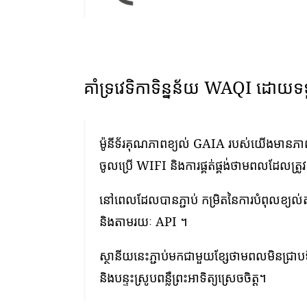
គាំទ្រវេទិកាទិន្នន័យ WAQI ដោយទ
ម៉ូនីទ័រគុណភាពខ្យល់ GAIA របស់យើងមានភាពងា
ចូលប្រើ WIFI និងការផ្គត់ផ្គង់ថាមពលដែលត្រូ
នៅពេលដែលបានភ្ជាប់ កម្រិតនៃការបំពុលខ្យល
និងតាមរយៈ API ។
ស្ថានីយនេះភ្ជាប់មកជាមួយខ្សែថាមពលមិនជ្រាបទ
និងបន្ទះស្រូបពន្លឺព្រះអាទិត្យស្រេចចិត្ត។