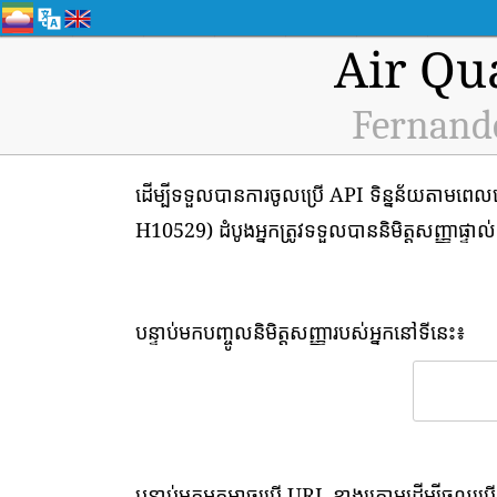
Air Qu
Fernande
ដើម្បីទទួលបានការចូលប្រើ API ទិន្នន័យតាមពេល
H10529) ដំបូងអ្នកត្រូវទទួលបាននិមិត្តសញ្ញាផ្ទាល់ខ
បន្ទាប់មកបញ្ចូលនិមិត្តសញ្ញារបស់អ្នកនៅទីនេះ៖
បន្ទាប់មកអ្នកអាចប្រើ URL ខាងក្រោមដើម្បីចូលប្រើ