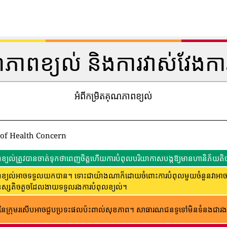
ណភាពខ្យល់ និងការវាស់វែងកា
អំពីកម្រិតគុណភាពខ្យល់
 of Health Concern
្យល់ត្រូវបានចាត់ទុកថាពេញចិត្តហើយការបំពុលបរិយាកាសបង្កឱ្យមានហានិភ័យតិច
្យល់អាចទទួលយកបាន។ ទោះជាយ៉ាងណាក៏ដោយចំពោះការបំពុលមួយចំនួនវាអាចមានក
ុស្សតិចតួចដែលងាយទទួលរងការបំពុលខ្យល់។
ៃក្រុមរសើបអាចជួបប្រទះផលប៉ះពាល់សុខភាព។ សាធារណជន​ទូទៅ​មិន​ទំនង​ជា​រង​