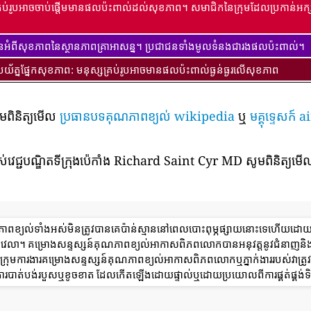
្រប់រូបអាចចាប់ផ្តើមមានផលប៉ះពាល់ដល់សុខភាព។ សមាជិកនៃក្រុមដែលប្រកាន់អក្ស
ានអំពីសុខភាពនៃស្ថានភាពគ្រាអាសន្ន។ ប្រជាជនទាំងមូលទំនងជារងផលប៉ះពាល់។
ប្រយ័ត្នផ្នែកសុខភាព: មនុស្សគ្រប់រូបអាចមានផលប៉ះពាល់ធ្ងន់ធ្ងរលើសុខភាព
ូមពិនិត្យមើល
ប្រធានបទគុណភាពខ្យល់ wikipedia
ឬ
មគ្គុទ្ទេសក
់វេជ្ជបណ្ឌិតទីក្រុងប៉េកាំង Richard Saint Cyr MD សូមពិនិត្យមើល
ណភាពខ្យល់ទាំងអស់មិនត្រូវបានគេប៉ាន់ស្មាននៅពេលបោះពុម្ភផ្សាយនោះទេហើយដោ
ពេលវេលា។ គម្រោងសន្ទស្សន៍គុណភាពខ្យល់អាកាសពិភពលោកបានអនុវត្តនូវជំនាញនិ
ុមការងារគម្រោងសន្ទស្សន៍គុណភាពខ្យល់អាកាសពិភពលោកឬភ្នាក់ងាររបស់វាត្រូវទទ
ការបាត់បង់របួសឬខូចខាត ដែលកើតឡើងដោយផ្ទាល់ឬដោយប្រយោលពីការផ្គត់ផ្គង់ទិ