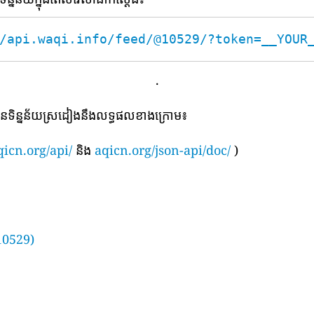
/api.waqi.info/feed/@10529/?token=__YOUR
.
បានទិន្នន័យស្រដៀងនឹងលទ្ធផលខាងក្រោម៖
qicn.org/api/
និង
aqicn.org/json-api/doc/
)
10529)