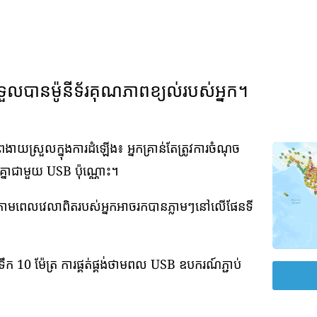
ទួលបានម៉ូនីទ័រគុណភាពខ្យល់របស់អ្នក។
យស្រួលក្នុងការដំឡើង៖ អ្នកគ្រាន់តែត្រូវការចំណុច
វគ្នាជាមួយ USB ប៉ុណ្ណោះ។
់តាមពេលវេលាពិតរបស់អ្នកអាចរកបានភ្លាមៗនៅលើផែនទី
ឹក 10 ម៉ែត្រ ការផ្គត់ផ្គង់ថាមពល USB ឧបករណ៍ភ្ជាប់