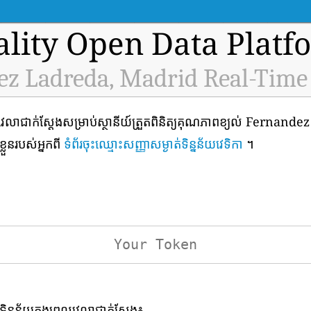
ality Open Data Platf
z Ladreda, Madrid Real-Time
វេលាជាក់ស្តែងសម្រាប់ស្ថានីយ៍ត្រួតពិនិត្យគុណភាពខ្យល់ Fernan
្លួនរបស់អ្នកពី
ទំព័រចុះឈ្មោះសញ្ញាសម្ងាត់ទិន្នន័យវេទិកា
។
ទិន្នន័យក្នុងពេលវេលាជាក់ស្តែង៖