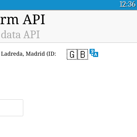
12:36
orm API
 data API
🇬🇧
dez Ladreda, Madrid (ID: