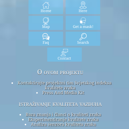
Home
Here
Map
Get a mask!
Faq
Search
Contact
O ovom projektu
Kontaktirajte projektni tim Svjetskog indeksa
kvalitete zraka
Press And Media Kit
istraživanje kvaliteta vazduha
Baza znanja i članci o kvaliteti zraka
Eksperimentiranje kvalitete zraka
Analiza senzora kvaliteta zraka