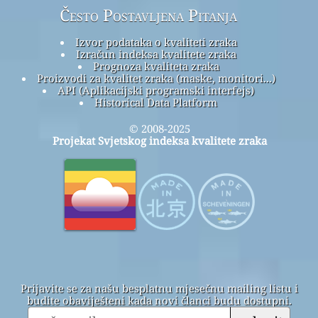
Često Postavljena Pitanja
Izvor podataka o kvaliteti zraka
Izračun indeksa kvalitete zraka
Prognoza kvaliteta zraka
Proizvodi za kvalitet zraka (maske, monitori...)
API (Aplikacijski programski interfejs)
Historical Data Platform
© 2008-2025
Projekat Svjetskog indeksa kvalitete zraka
Prijavite se za našu besplatnu mjesečnu mailing listu i
budite obaviješteni kada novi članci budu dostupni.