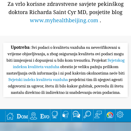
Za vrlo korisne zdravstvene savjete pekinškog
doktora Richarda Saint Cyr MD, posjetite blog
www.myhealthbeijing.com
.
Upotreba
: Svi podaci o kvalitetu vazduha su neverifikovani u
vrijeme objavljivanja, a zbog osiguranja kvaliteta ovi podaci mogu
biti izmjenjeni i dopunjeni u bilo kom trenutku. Projekat
Svjetskog
indeksa kvaliteta vazduha
obratio je veliku pažnju prilikom
sastavljanja ovih informacija i ni pod kakvim okolnostima neće biti
Svjetski indeks kvaliteta vazduha
projektni tim ili njegovi agenti
odgovorni za ugovor, štetu ili bilo kakav gubitak, povredu ili štetu
nastalu direktno ili indirektno iz snabdevanja ovim podacima.
Dom
Evo