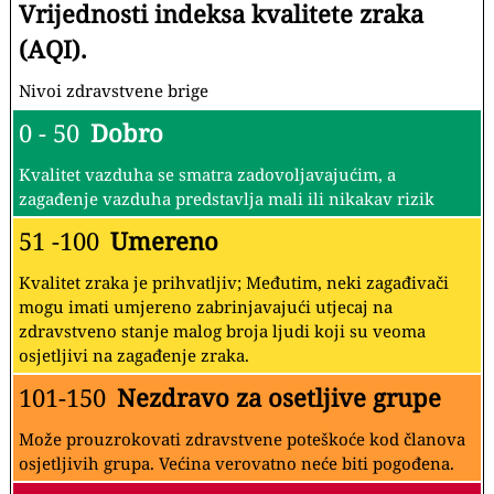
Vrijednosti indeksa kvalitete zraka
(AQI).
Nivoi zdravstvene brige
0 - 50
Dobro
Kvalitet vazduha se smatra zadovoljavajućim, a
zagađenje vazduha predstavlja mali ili nikakav rizik
51 -100
Umereno
Kvalitet zraka je prihvatljiv; Međutim, neki zagađivači
mogu imati umjereno zabrinjavajući utjecaj na
zdravstveno stanje malog broja ljudi koji su veoma
osjetljivi na zagađenje zraka.
101-150
Nezdravo za osetljive grupe
Može prouzrokovati zdravstvene poteškoće kod članova
osjetljivih grupa. Većina verovatno neće biti pogođena.