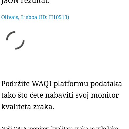
JSON rezultat:
Olivais, Lisboa (ID: H10513)
Podržite WAQI platformu podataka
tako što ćete nabaviti svoj monitor
kvaliteta zraka.
Naši GAIA monitori kvaliteta zraka se vrlo lako