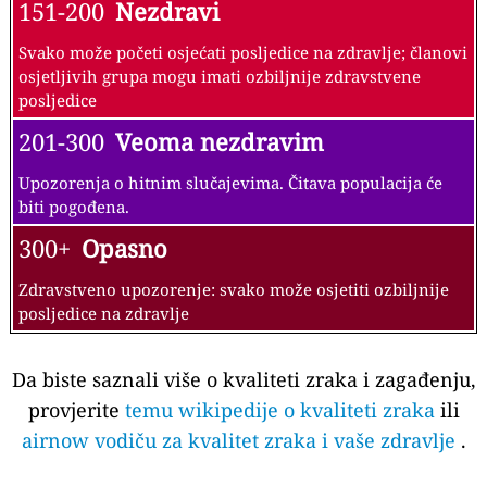
151-200
Nezdravi
Svako može početi osjećati posljedice na zdravlje; članovi
osjetljivih grupa mogu imati ozbiljnije zdravstvene
posljedice
201-300
Veoma nezdravim
Upozorenja o hitnim slučajevima. Čitava populacija će
biti pogođena.
300+
Opasno
Zdravstveno upozorenje: svako može osjetiti ozbiljnije
posljedice na zdravlje
Da biste saznali više o kvaliteti zraka i zagađenju,
provjerite
temu wikipedije o kvaliteti zraka
ili
airnow vodiču za kvalitet zraka i vaše zdravlje
.