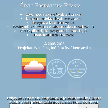
Često Postavljena Pitanja
Izvor podataka o kvaliteti zraka
Izračun indeksa kvalitete zraka
Prognoza kvaliteta zraka
Proizvodi za kvalitet zraka (maske, monitori...)
API (Aplikacijski programski interfejs)
Historical Data Platform
© 2008-2025
Projekat Svjetskog indeksa kvalitete zraka
Prijavite se za našu besplatnu mjesečnu mailing listu i
budite obaviješteni kada novi članci budu dostupni.