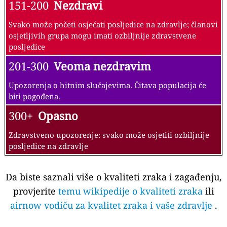
151-200
Nezdravi
Svako može početi osjećati posljedice na zdravlje; članovi
osjetljivih grupa mogu imati ozbiljnije zdravstvene
posljedice
201-300
Veoma nezdravim
Upozorenja o hitnim slučajevima. Čitava populacija će
biti pogođena.
300+
Opasno
Zdravstveno upozorenje: svako može osjetiti ozbiljnije
posljedice na zdravlje
Da biste saznali više o kvaliteti zraka i zagađenju,
provjerite
temu wikipedije o kvaliteti zraka
ili
airnow vodiču za kvalitet zraka i vaše zdravlje
.