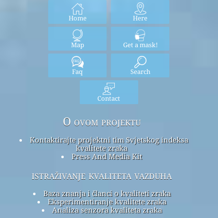
Home
Here
Map
Get a mask!
Faq
Search
Contact
O ovom projektu
Kontaktirajte projektni tim Svjetskog indeksa
kvalitete zraka
Press And Media Kit
istraživanje kvaliteta vazduha
Baza znanja i članci o kvaliteti zraka
Eksperimentiranje kvalitete zraka
Analiza senzora kvaliteta zraka