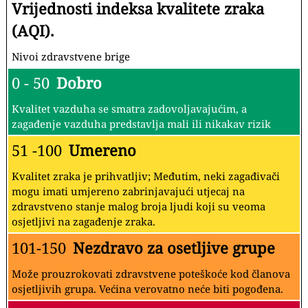
Vrijednosti indeksa kvalitete zraka
(AQI).
Nivoi zdravstvene brige
0 - 50
Dobro
Kvalitet vazduha se smatra zadovoljavajućim, a
zagađenje vazduha predstavlja mali ili nikakav rizik
51 -100
Umereno
Kvalitet zraka je prihvatljiv; Međutim, neki zagađivači
mogu imati umjereno zabrinjavajući utjecaj na
zdravstveno stanje malog broja ljudi koji su veoma
osjetljivi na zagađenje zraka.
101-150
Nezdravo za osetljive grupe
Može prouzrokovati zdravstvene poteškoće kod članova
osjetljivih grupa. Većina verovatno neće biti pogođena.