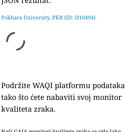
JSON rezultat:
Pokhara University, PKR (ID: H10494)
Podržite WAQI platformu podataka
tako što ćete nabaviti svoj monitor
kvaliteta zraka.
Naši GAIA monitori kvaliteta zraka se vrlo lako