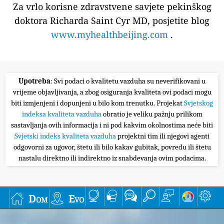
Za vrlo korisne zdravstvene savjete pekinškog
doktora Richarda Saint Cyr MD, posjetite blog
www.myhealthbeijing.com
.
Upotreba
: Svi podaci o kvalitetu vazduha su neverifikovani u
vrijeme objavljivanja, a zbog osiguranja kvaliteta ovi podaci mogu
biti izmjenjeni i dopunjeni u bilo kom trenutku. Projekat
Svjetskog
indeksa kvaliteta vazduha
obratio je veliku pažnju prilikom
sastavljanja ovih informacija i ni pod kakvim okolnostima neće biti
Svjetski indeks kvaliteta vazduha
projektni tim ili njegovi agenti
odgovorni za ugovor, štetu ili bilo kakav gubitak, povredu ili štetu
nastalu direktno ili indirektno iz snabdevanja ovim podacima.
Dom
Evo